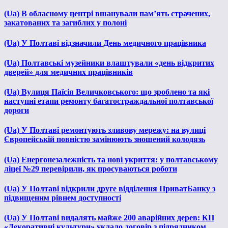
(Ua) В обласному центрі вшанували пам’ять страчених,
закатованих та загиблих у полоні
(Ua) У Полтаві відзначили День медичного працівника
(Ua) Полтавські музейники влаштували «день відкритих
дверей» для медичних працівників
(Ua) Вулиця Паїсія Величковського: що зроблено та які
наступні етапи ремонту багатостраждальної полтавської
дороги
(Ua) У Полтаві ремонтують зливову мережу: на вулиці
Європейській повністю замінюють зношений колодязь
(Ua) Енергонезалежність та нові укриття: у полтавському
ліцеї №29 перевірили, як просуваються роботи
(Ua) У Полтаві відкрили друге відділення ПриватБанку з
підвищеним рівнем доступності
(Ua) У Полтаві видалять майже 200 аварійних дерев: КП
«Декоративні культури» уклало договір з підрядником