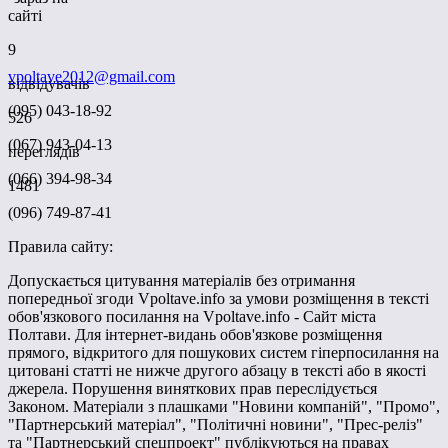
сайті
9
vpoltave2012@gmail.com
відвідувачів
(095) 043-18-92
526
(067) 943-04-13
переглядів
(066) 394-98-34
1481
(096) 749-87-41
Правила сайту:
Допускається цитування матеріалів без отримання
попередньої згоди Vpoltave.info за умови розміщення в тексті
обов'язкового посилання на Vpoltave.info - Сайт міста
Полтави. Для інтернет-видань обов'язкове розміщення
прямого, відкритого для пошукових систем гіперпосилання на
цитовані статті не нижче другого абзацу в тексті або в якості
джерела. Порушення виняткових прав переслідується
Законом. Матеріали з плашками "Новини компаній", "Промо",
"Партнерський матеріал", "Політичні новини", "Прес-реліз"
та "Партнерський спецпроект" публікуються на правах