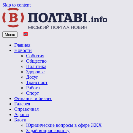
Skip to content
Меню
Vpoltave.info
Полтавский портал новостей
Главная
Новости
События
Общество
Политика
Здоровье
Досуг
Транспорт
Работа
Спорт
Финансы и бизнес
Галерея
Справочная
Афиша
Блоги
Юридические вопросы в сфере ЖКХ
Задай вопрос юристу