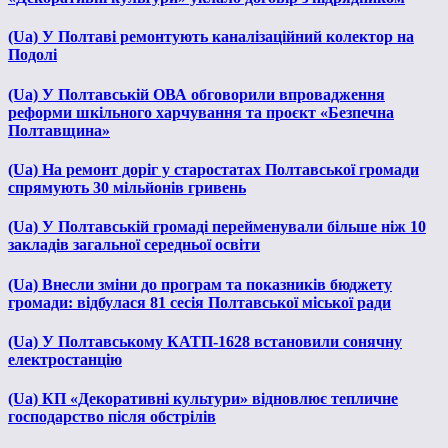
(Ua) У Полтаві ремонтують каналізаційний колектор на
Подолі
(Ua) У Полтавській ОВА обговорили впровадження
реформи шкільного харчування та проєкт «Безпечна
Полтавщина»
(Ua) На ремонт доріг у старостатах Полтавської громади
спрямують 30 мільйонів гривень
(Ua) У Полтавській громаді перейменували більше ніж 10
закладів загальної середньої освіти
(Ua) Внесли зміни до програм та показників бюджету
громади: відбулася 81 сесія Полтавської міської ради
(Ua) У Полтавському КАТП-1628 встановили сонячну
електростанцію
(Ua) КП «Декоративні культури» відновлює тепличне
господарство після обстрілів