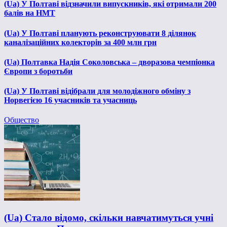
(Ua) У Полтаві відзначили випускників, які отримали 200
балів на НМТ
(Ua) У Полтаві планують реконструювати 8 ділянок
каналізаційних колекторів за 400 млн грн
(Ua) Полтавка Надія Соколовська – дворазова чемпіонка
Європи з боротьби
(Ua) У Полтаві відібрали для молодіжного обміну з
Норвегією 16 учасників та учасниць
Общество
(Ua) Стало відомо, скільки навчатимуться учні