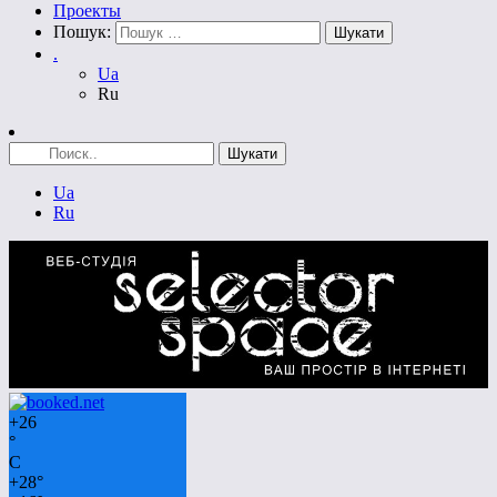
Проекты
Пошук:
.
Ua
Ru
Ua
Ru
+
26
°
C
+
28°