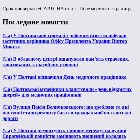
Срок проверки reCAPTCHA истек. Перезагрузите страницу.
Последние новости
(Ua) У Полтавській громаді з робочим візитом побував
заступник керівника Офісу Президента України Віктор
Микита
(Ua) В обласному центрі вшанували пам’ять страчених,
закатованих та загиблих у полоні
(Ua) У Полтаві відзначили День медичного працівника
(Ua) Полтавські музейники влаштували «день відкритих
дверей» для медичних працівників
(Ua) Вулиця Паїсія Величковського: що зроблено та які
наступні етапи ремонту багатостраждальної полтавської
дороги
(Ua) У Полтаві ремонтують зливову мережу: на вулиці
Європейській повністю замінюють зношений колодязь