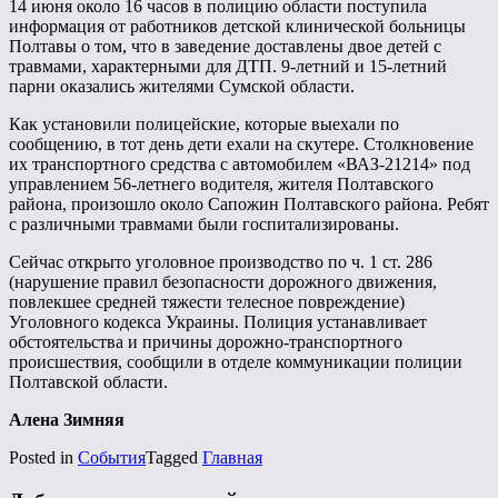
14 июня около 16 часов в полицию области поступила
информация от работников детской клинической больницы
Полтавы о том, что в заведение доставлены двое детей с
травмами, характерными для ДТП. 9-летний и 15-летний
парни оказались жителями Сумской области.
Как установили полицейские, которые выехали по
сообщению, в тот день дети ехали на скутере. Столкновение
их транспортного средства с автомобилем «ВАЗ-21214» под
управлением 56-летнего водителя, жителя Полтавского
района, произошло около Сапожин Полтавского района. Ребят
с различными травмами были госпитализированы.
Сейчас открыто уголовное производство по ч. 1 ст. 286
(нарушение правил безопасности дорожного движения,
повлекшее средней тяжести телесное повреждение)
Уголовного кодекса Украины. Полиция устанавливает
обстоятельства и причины дорожно-транспортного
происшествия, сообщили в отделе коммуникации полиции
Полтавской области.
Алена Зимняя
Posted in
События
Tagged
Главная