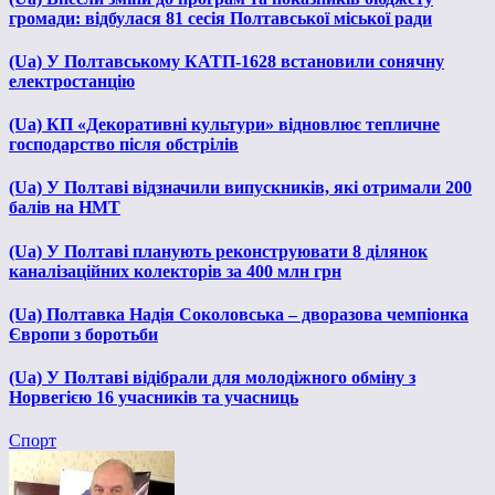
громади: відбулася 81 сесія Полтавської міської ради
(Ua) У Полтавському КАТП-1628 встановили сонячну
електростанцію
(Ua) КП «Декоративні культури» відновлює тепличне
господарство після обстрілів
(Ua) У Полтаві відзначили випускників, які отримали 200
балів на НМТ
(Ua) У Полтаві планують реконструювати 8 ділянок
каналізаційних колекторів за 400 млн грн
(Ua) Полтавка Надія Соколовська – дворазова чемпіонка
Європи з боротьби
(Ua) У Полтаві відібрали для молодіжного обміну з
Норвегією 16 учасників та учасниць
Спорт