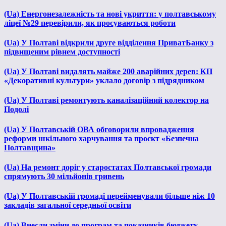
(Ua) Енергонезалежність та нові укриття: у полтавському
ліцеї №29 перевірили, як просуваються роботи
(Ua) У Полтаві відкрили друге відділення ПриватБанку з
підвищеним рівнем доступності
(Ua) У Полтаві видалять майже 200 аварійних дерев: КП
«Декоративні культури» уклало договір з підрядником
(Ua) У Полтаві ремонтують каналізаційний колектор на
Подолі
(Ua) У Полтавській ОВА обговорили впровадження
реформи шкільного харчування та проєкт «Безпечна
Полтавщина»
(Ua) На ремонт доріг у старостатах Полтавської громади
спрямують 30 мільйонів гривень
(Ua) У Полтавській громаді перейменували більше ніж 10
закладів загальної середньої освіти
(Ua) Внесли зміни до програм та показників бюджету