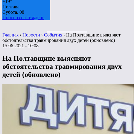
+
19°
Полтава
Субота, 08
Прогноз на тиждень
Главная
›
Новости
›
События
›
На Полтавщине выясняют
обстоятельства травмирования двух детей (обновлено)
15.06.2021 - 10:08
На Полтавщине выясняют
обстоятельства травмирования двух
детей (обновлено)