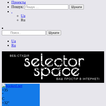
Проекты
Пошук:
.
Ua
Ru
Ua
Ru
+
35
°
C
+
32°