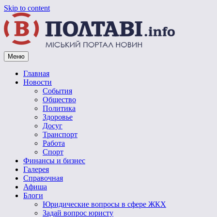
Skip to content
Меню
Vpoltave.info
Полтавский портал новостей
Главная
Новости
События
Общество
Политика
Здоровье
Досуг
Транспорт
Работа
Спорт
Финансы и бизнес
Галерея
Справочная
Афиша
Блоги
Юридические вопросы в сфере ЖКХ
Задай вопрос юристу