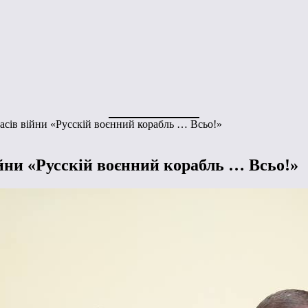
часів війни «Русскій воєнний корабль … Всьо!»
ійни «Русскій воєнний корабль … Всьо!»