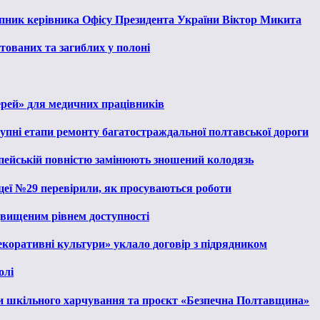
тупник керівника Офісу Президента України Віктор Микита
тованих та загиблих у полоні
ерей» для медичних працівників
тупні етапи ремонту багатостраждальної полтавської дороги
опейській повністю замінюють зношений колодязь
іцеї №29 перевірили, як просуваються роботи
ідвищеним рівнем доступності
екоративні культури» уклало договір з підрядником
олі
и шкільного харчування та проєкт «Безпечна Полтавщина»