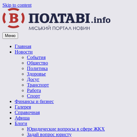
Skip to content
Меню
Vpoltave.info
Полтавский портал новостей
Главная
Новости
События
Общество
Политика
Здоровье
Досуг
Транспорт
Работа
Спорт
Финансы и бизнес
Галерея
Справочная
Афиша
Блоги
Юридические вопросы в сфере ЖКХ
Задай вопрос юристу