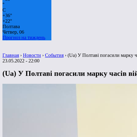
°
C
+
36°
+
22°
Полтава
Четвер, 06
Прогноз на тиждень
Главная
›
Новости
›
События
›
(Ua) У Полтаві погасили марку 
23.05.2022 - 22:00
(Ua) У Полтаві погасили марку часів в