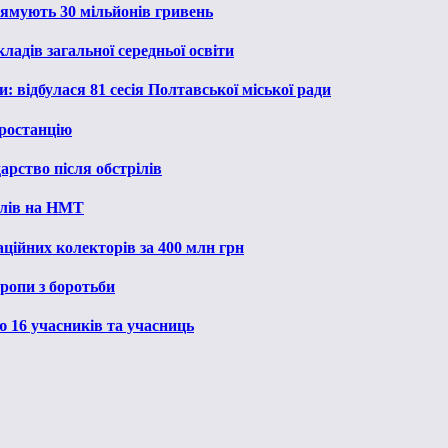
рямують 30 мільйонів гривень
ладів загальної середньої освіти
: відбулася 81 сесія Полтавської міської ради
ростанцію
рство після обстрілів
алів на НМТ
ційних колекторів за 400 млн грн
ропи з боротьби
ю 16 учасників та учасниць