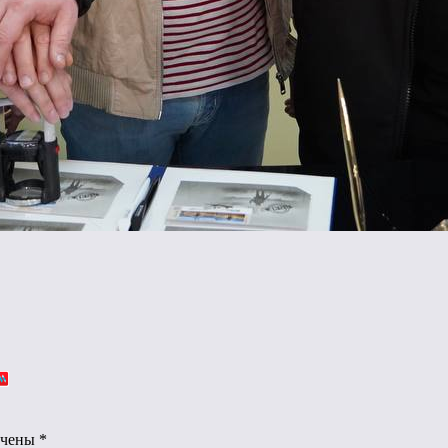
ечены
*