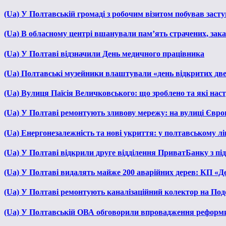
(Ua) У Полтавській громаді з робочим візитом побував зас
(Ua) В обласному центрі вшанували пам’ять страчених, зака
(Ua) У Полтаві відзначили День медичного працівника
(Ua) Полтавські музейники влаштували «день відкритих дв
(Ua) Вулиця Паїсія Величковського: що зроблено та які нас
(Ua) У Полтаві ремонтують зливову мережу: на вулиці Євр
(Ua) Енергонезалежність та нові укриття: у полтавському л
(Ua) У Полтаві відкрили друге відділення ПриватБанку з п
(Ua) У Полтаві видалять майже 200 аварійних дерев: КП «Д
(Ua) У Полтаві ремонтують каналізаційний колектор на Под
(Ua) У Полтавській ОВА обговорили впровадження реформ