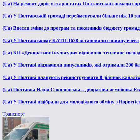
(Ua) На ремонт доріг у старостатах Полтавської громади сп
(Ua) У Полтавській громаді перейменували більше ніж 10 зак
(Ua) Внесли зміни до програм та показників бюджету громади
(Ua) У Полтавському КАТП-1628 встановили сонячну елект
(Ua) КП «Декоративні культури» відновлює тепличне господа
(Ua) У Полтаві відзначили випускників, які отримали 200 б
(Ua) У Полтаві планують реконструювати 8 ділянок каналіза
(Ua) Полтавка Надія Соколовська – дворазова чемпіонка Єв
(Ua) У Полтаві відібрали для молодіжного обміну з Норвегіє
Транспорт