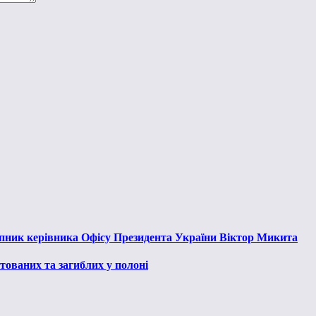
тупник керівника Офісу Президента України Віктор Микита
тованих та загиблих у полоні