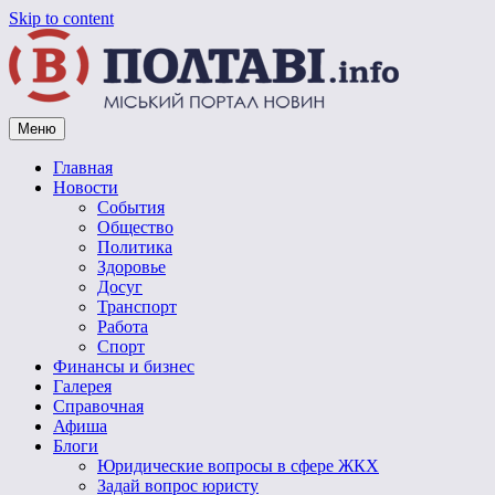
Skip to content
Меню
Vpoltave.info
Полтавский портал новостей
Главная
Новости
События
Общество
Политика
Здоровье
Досуг
Транспорт
Работа
Спорт
Финансы и бизнес
Галерея
Справочная
Афиша
Блоги
Юридические вопросы в сфере ЖКХ
Задай вопрос юристу