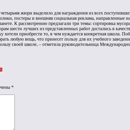
 четырьмя жюри выделило для награждения из всех поступивших
 ролики, постеры и внешняя социальная реклама, направленные 
планете. К рассмотрению предлагали три темы: сортировка мусор
орам шести лучших из представленных работ достались в качест
ьку хотели приобрести то, в чем нуждается конкретная школа. П
брать любую вещь, что принесет пользу для их учебного заведени
 пользу своей школе, – отметила руководительница Международн
ечены
*