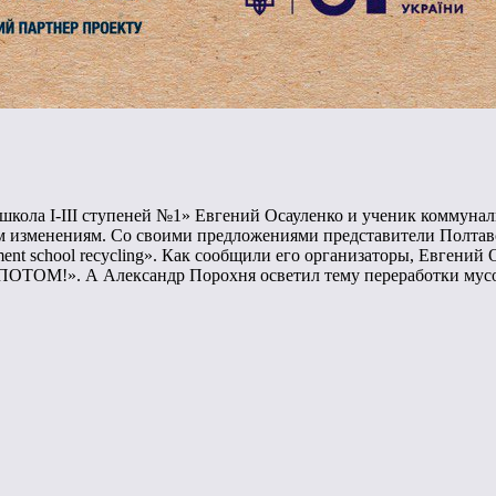
школа I-III ступеней №1» Евгений Осауленко и ученик коммуна
ким изменениям. Со своими предложениями представители Полта
nt school recycling». Как сообщили его организаторы, Евгений
ОТОМ!». А Александр Порохня осветил тему переработки мусор