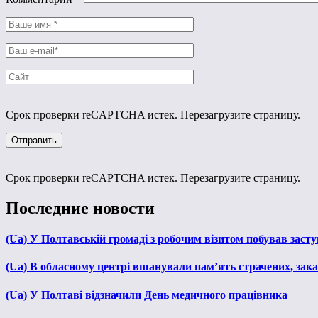
Срок проверки reCAPTCHA истек. Перезагрузите страницу.
Срок проверки reCAPTCHA истек. Перезагрузите страницу.
Последние новости
(Ua) У Полтавській громаді з робочим візитом побував зас
(Ua) В обласному центрі вшанували пам’ять страчених, зака
(Ua) У Полтаві відзначили День медичного працівника