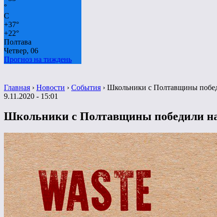
°
C
+
37°
+
22°
Полтава
Четвер, 06
Прогноз на тиждень
Главная
›
Новости
›
События
›
Школьники с Полтавщины побед
9.11.2020 - 15:01
Школьники с Полтавщины победили на