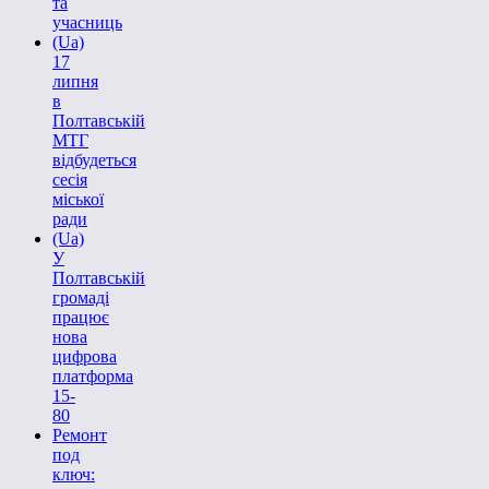
та
учасниць
(Ua)
17
липня
в
Полтавській
МТГ
відбудеться
сесія
міської
ради
(Ua)
У
Полтавській
громаді
працює
нова
цифрова
платформа
15-
80
Ремонт
под
ключ: