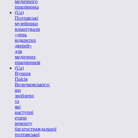
медичного
працівника
(Ua)
Полтавські
музейники
влаштували
«день
відкритих
дверей»
для
медичних
працівників
(Ua)
Вулиця
Паїсія
Величковського:
що
зроблено
та
які
наступні
етапи
ремонту
багатостраждальної
полтавської