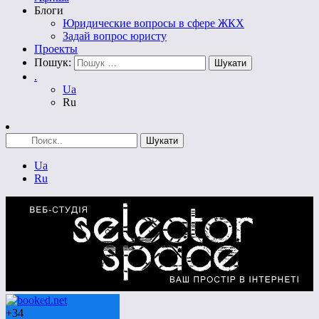
Блоги
Юридические вопросы в сфере ЖКХ
Задай вопрос юристу
Проекты
Пошук:
.
Ua
Ru
Ua
Ru
+
34