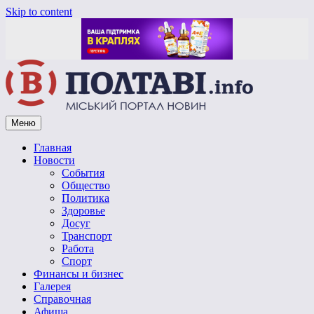
Skip to content
Меню
Vpoltave.info
Полтавский портал новостей
Главная
Новости
События
Общество
Политика
Здоровье
Досуг
Транспорт
Работа
Спорт
Финансы и бизнес
Галерея
Справочная
Афиша