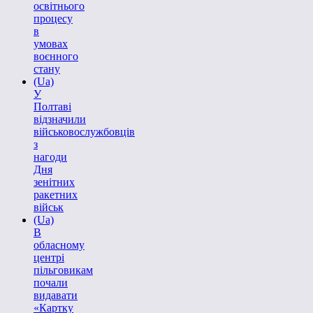
освітнього
процесу
в
умовах
воєнного
стану
(Ua)
У
Полтаві
відзначили
військовослужбовців
з
нагоди
Дня
зенітних
ракетних
військ
(Ua)
В
обласному
центрі
пільговикам
почали
видавати
«Картку