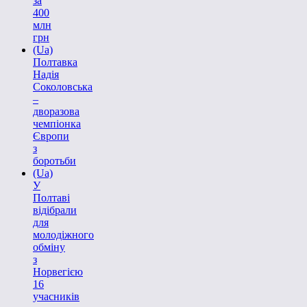
за
400
млн
грн
(Ua)
Полтавка
Надія
Соколовська
–
дворазова
чемпіонка
Європи
з
боротьби
(Ua)
У
Полтаві
відібрали
для
молодіжного
обміну
з
Норвегією
16
учасників