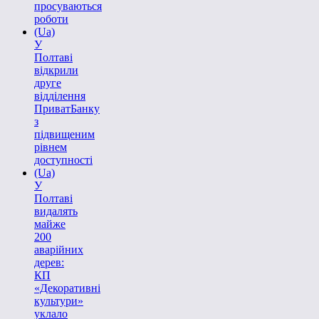
просуваються
роботи
(Ua)
У
Полтаві
відкрили
друге
відділення
ПриватБанку
з
підвищеним
рівнем
доступності
(Ua)
У
Полтаві
видалять
майже
200
аварійних
дерев:
КП
«Декоративні
культури»
уклало