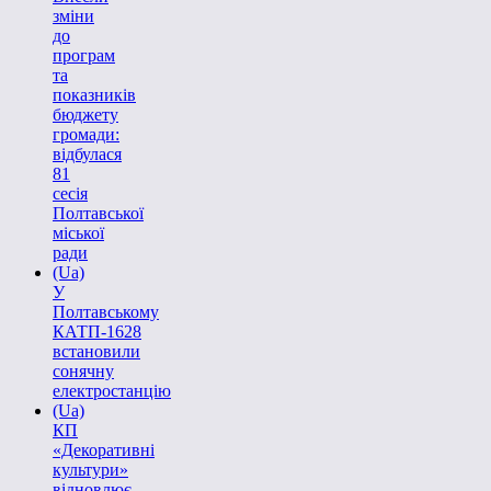
зміни
до
програм
та
показників
бюджету
громади:
відбулася
81
сесія
Полтавської
міської
ради
(Ua)
У
Полтавському
КАТП-1628
встановили
сонячну
електростанцію
(Ua)
КП
«Декоративні
культури»
відновлює