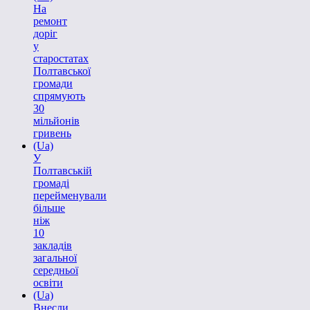
На
ремонт
доріг
у
старостатах
Полтавської
громади
спрямують
30
мільйонів
гривень
(Ua)
У
Полтавській
громаді
перейменували
більше
ніж
10
закладів
загальної
середньої
освіти
(Ua)
Внесли