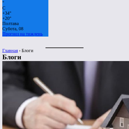
°
C
+
34°
+
20°
Полтава
Субота, 08
Прогноз на тиждень
Главная
›
Блоги
Блоги