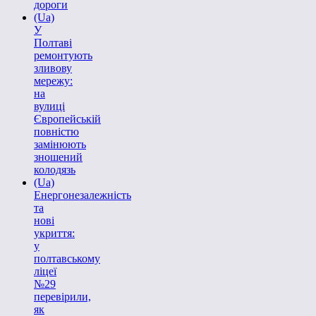
дороги
(Ua)
У
Полтаві
ремонтують
зливову
мережу:
на
вулиці
Європейській
повністю
замінюють
зношений
колодязь
(Ua)
Енергонезалежність
та
нові
укриття:
у
полтавському
ліцеї
№29
перевірили,
як