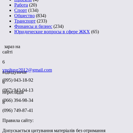
Работа
(20)
Спорт
(134)
Общество
(834)
Транспорт
(233)
Финансы и бизнес
(234)
Юридические вопросы в сфере ЖКХ
(65)
зараз на
сайті
6
vpoltave2012@gmail.com
відвідувачів
(095) 043-18-92
6
(067) 943-04-13
переглядів
(066) 394-98-34
8
(096) 749-87-41
Правила сайту:
Допускається цитування матеріалів без отримання