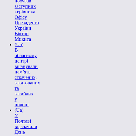
побував
заступник
керівника
Офісу
Президента
України
Віктор
Микита
(Ua)
В
обласному
центрі
вшанували
пам’ять
страчених,
закатованих
та
загиблих
у
полоні
(Ua)
У
Полтаві
відзначили
День