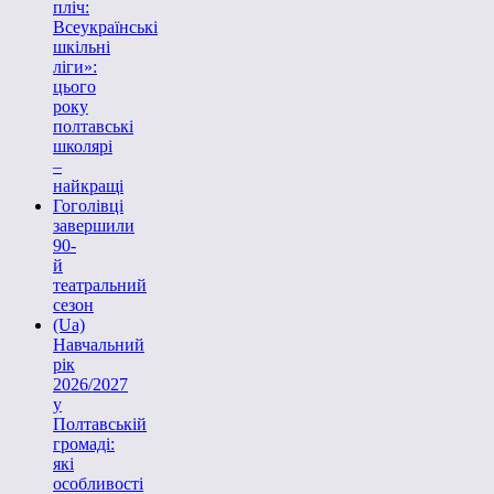
пліч:
Всеукраїнські
шкільні
ліги»:
цього
року
полтавські
школярі
–
найкращі
Гоголівці
завершили
90-
й
театральний
сезон
(Ua)
Навчальний
рік
2026/2027
у
Полтавській
громаді:
які
особливості