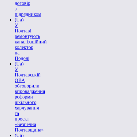
договір
з
підрядником
(Ua)
У
Полтаві
ремонтують
каналізаційний
колектор
на
Подолі
(Ua)
У
Полтавській
ОВА
обговорили
впровадження
реформи
шкільного
харчування
та
проєкт
«Безпечна
Полтавщина»
(Ua)