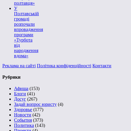
полтавця»
У
Полтавській
громаді
розпочали
впровадження
програми
«Турбота
від
народження
вдома»
Реклама на сайті
Політика конфіденційності
Контакти
Рубрики
Афиша
(153)
Блоги
(41)
Досуг
(267)
Задай вопрос юристу
(4)
Здоровье
(177)
Новости
(42)
События
(373)
Политика
(143)
Проекти
(4)