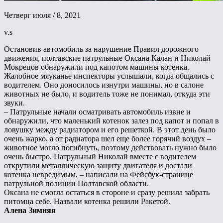
Четверг июля / 8, 2021
v.s
Остановив автомобиль за нарушение Правил дорожного
движения, полтавские патрульные Оксана Калан и Николай
Мокрецов обнаружили под капотом машины котенка.
Жалобное мяуканье инспекторы услышали, когда общались с
водителем. Оно доносилось изнутри машины, но в салоне
животных не было, и водитель тоже не понимал, откуда эти
звуки.
– Патрульные начали осматривать автомобиль извне и
обнаружили, что маленький котенок залез под капот и попал в
ловушку между радиатором и его решеткой. В этот день было
очень жарко, а от радиатора шел еще более горячий воздух –
животное могло погибнуть, поэтому действовать нужно было
очень быстро. Патрульный Николай вместе с водителем
открутили металлическую защиту двигателя и достали
котенка невредимым, – написали на Фейсбук-странице
патрульной полиции Полтавской области.
Оксана не смогла остаться в стороне и сразу решила забрать
питомца себе. Назвали котенка решили Ракетой.
Алена Зимняя