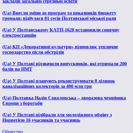
закладів загальної середньої освіти
(Ua) Внесли зміни до програм та показників бюджету
громади: відбулася 81 сесія Полтавської міської ради
(Ua) У Полтавському КАТП-1628 встановили сонячну
електростанцію
(Ua) КП «Декоративні культури» відновлює тепличне
господарство після обстрілів
(Ua) У Полтаві відзначили випускників, які отримали 200
балів на НМТ
(Ua) У Полтаві планують реконструювати 8 ділянок
каналізаційних колекторів за 400 млн грн
(Ua) Полтавка Надія Соколовська – дворазова чемпіонка
Європи з боротьби
(Ua) У Полтаві відібрали для молодіжного обміну з
Норвегією 16 учасників та учасниць
Общество