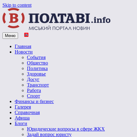
Skip to content
Меню
Vpoltave.info
Полтавский портал новостей
Главная
Новости
События
Общество
Политика
Здоровье
Досуг
Транспорт
Работа
Спорт
Финансы и бизнес
Галерея
Справочная
Афиша
Блоги
Юридические вопросы в сфере ЖКХ
Задай вопрос юристу