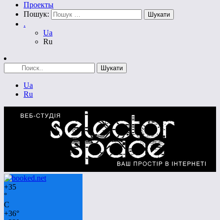
Проекты
Пошук:
.
Ua
Ru
Ua
Ru
+
35
°
C
+
36°