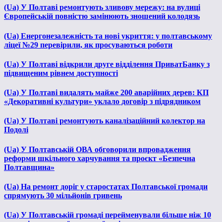
(Ua) У Полтаві ремонтують зливову мережу: на вулиці
Європейській повністю замінюють зношений колодязь
(Ua) Енергонезалежність та нові укриття: у полтавському
ліцеї №29 перевірили, як просуваються роботи
(Ua) У Полтаві відкрили друге відділення ПриватБанку з
підвищеним рівнем доступності
(Ua) У Полтаві видалять майже 200 аварійних дерев: КП
«Декоративні культури» уклало договір з підрядником
(Ua) У Полтаві ремонтують каналізаційний колектор на
Подолі
(Ua) У Полтавській ОВА обговорили впровадження
реформи шкільного харчування та проєкт «Безпечна
Полтавщина»
(Ua) На ремонт доріг у старостатах Полтавської громади
спрямують 30 мільйонів гривень
(Ua) У Полтавській громаді перейменували більше ніж 10