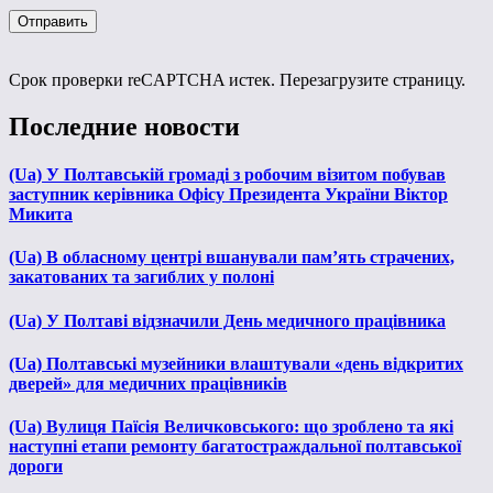
Срок проверки reCAPTCHA истек. Перезагрузите страницу.
Последние новости
(Ua) У Полтавській громаді з робочим візитом побував
заступник керівника Офісу Президента України Віктор
Микита
(Ua) В обласному центрі вшанували пам’ять страчених,
закатованих та загиблих у полоні
(Ua) У Полтаві відзначили День медичного працівника
(Ua) Полтавські музейники влаштували «день відкритих
дверей» для медичних працівників
(Ua) Вулиця Паїсія Величковського: що зроблено та які
наступні етапи ремонту багатостраждальної полтавської
дороги