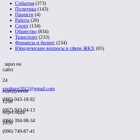
События
(373)
Политика
(143)
Проекти
(4)
Работа
(20)
Спорт
(134)
Общество
(834)
Транспорт
(233)
Финансы и бизнес
(234)
Юридические вопросы в сфере ЖКХ
(65)
зараз на
сайті
24
vpoltave2012@gmail.com
відвідувачів
(095) 043-18-92
1298
(067) 943-04-13
переглядів
(066) 394-98-34
2456
(096) 749-87-41