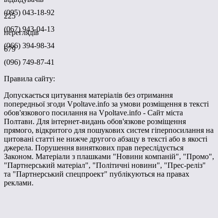
(095) 043-18-92
225
(067) 943-04-13
переглядів
(066) 394-98-34
679
(096) 749-87-41
Правила сайту:
Допускається цитування матеріалів без отримання
попередньої згоди Vpoltave.info за умови розміщення в тексті
обов'язкового посилання на Vpoltave.info - Сайт міста
Полтави. Для інтернет-видань обов'язкове розміщення
прямого, відкритого для пошукових систем гіперпосилання на
цитовані статті не нижче другого абзацу в тексті або в якості
джерела. Порушення виняткових прав переслідується
Законом. Матеріали з плашками "Новини компаній", "Промо",
"Партнерський матеріал", "Політичні новини", "Прес-реліз"
та "Партнерський спецпроект" публікуються на правах
реклами.