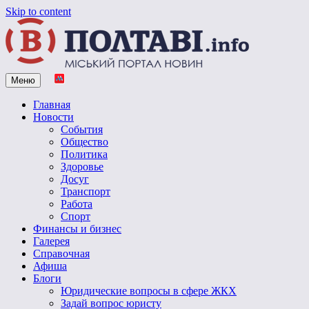
Skip to content
Меню
Vpoltave.info
Полтавский портал новостей
Главная
Новости
События
Общество
Политика
Здоровье
Досуг
Транспорт
Работа
Спорт
Финансы и бизнес
Галерея
Справочная
Афиша
Блоги
Юридические вопросы в сфере ЖКХ
Задай вопрос юристу