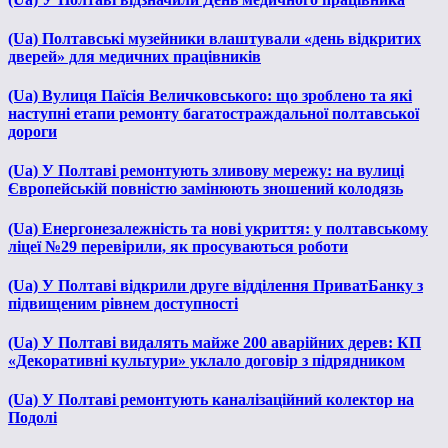
(Ua) Полтавські музейники влаштували «день відкритих
дверей» для медичних працівників
(Ua) Вулиця Паїсія Величковського: що зроблено та які
наступні етапи ремонту багатостраждальної полтавської
дороги
(Ua) У Полтаві ремонтують зливову мережу: на вулиці
Європейській повністю замінюють зношений колодязь
(Ua) Енергонезалежність та нові укриття: у полтавському
ліцеї №29 перевірили, як просуваються роботи
(Ua) У Полтаві відкрили друге відділення ПриватБанку з
підвищеним рівнем доступності
(Ua) У Полтаві видалять майже 200 аварійних дерев: КП
«Декоративні культури» уклало договір з підрядником
(Ua) У Полтаві ремонтують каналізаційний колектор на
Подолі