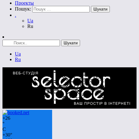
Проекты
Пошук:
.
Ua
Ru
Ua
Ru
+
26
°
C
+
30°