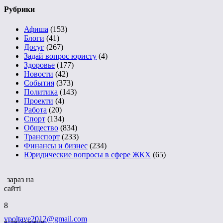
Рубрики
Афиша
(153)
Блоги
(41)
Досуг
(267)
Задай вопрос юристу
(4)
Здоровье
(177)
Новости
(42)
События
(373)
Политика
(143)
Проекти
(4)
Работа
(20)
Спорт
(134)
Общество
(834)
Транспорт
(233)
Финансы и бизнес
(234)
Юридические вопросы в сфере ЖКХ
(65)
зараз на
сайті
8
vpoltave2012@gmail.com
відвідувачів