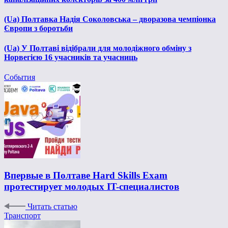
(Ua) Полтавка Надія Соколовська – дворазова чемпіонка
Європи з боротьби
(Ua) У Полтаві відібрали для молодіжного обміну з
Норвегією 16 учасників та учасниць
События
Впервые в Полтаве Hard Skills Exam
протестирует молодых IT-специалистов
Читать статью
Транспорт