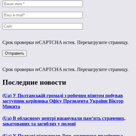
Срок проверки reCAPTCHA истек. Перезагрузите страницу.
Срок проверки reCAPTCHA истек. Перезагрузите страницу.
Последние новости
(Ua) У Полтавській громаді з робочим візитом побував
заступник керівника Офісу Президента України Віктор
Микита
(Ua) В обласному центрі вшанували пам’ять страчених,
закатованих та загиблих у полоні
(Ua) У Полтаві відзначили День медичного працівника