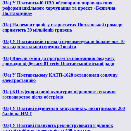
(Ua) У Полтавській ОВА обговорили впровадження
реформи шкільного харчування та проєкт «Безпечна
Полтавщина»
(Ua) На ремонт доріг у старостатах Полтавської громади
спрямують 30 мільйонів гривень
(Ua) У Полтавській громаді перейменували більше ніж 10
закладів загальної середньої освіти
(Ua) Внесли зміни до програм та показників бюджету
громади: відбулася 81 сесія Полтавської міської ради
(Ua) У Полтавському КАТП-1628 встановили сонячну
електростанцію
(Ua) КП «Декоративні культури» відновлює тепличне
господарство після обстрілів
(Ua) У Полтаві відзначили випускників, які отримали 200
балів на НМТ
(Ua) У Полтаві планують реконструювати 8 ділянок
каналізаційних колекторів за 400 млн грн