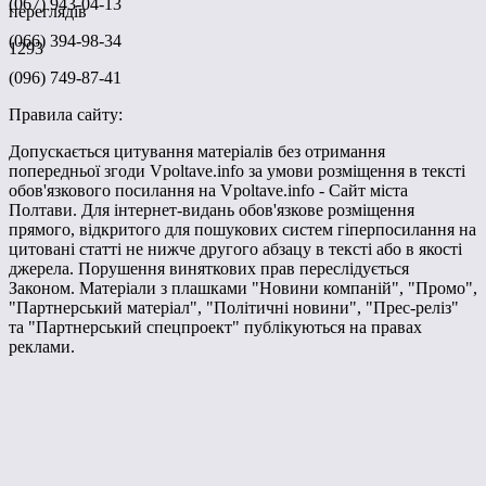
(067) 943-04-13
переглядів
(066) 394-98-34
1293
(096) 749-87-41
Правила сайту:
Допускається цитування матеріалів без отримання
попередньої згоди Vpoltave.info за умови розміщення в тексті
обов'язкового посилання на Vpoltave.info - Сайт міста
Полтави. Для інтернет-видань обов'язкове розміщення
прямого, відкритого для пошукових систем гіперпосилання на
цитовані статті не нижче другого абзацу в тексті або в якості
джерела. Порушення виняткових прав переслідується
Законом. Матеріали з плашками "Новини компаній", "Промо",
"Партнерський матеріал", "Політичні новини", "Прес-реліз"
та "Партнерський спецпроект" публікуються на правах
реклами.