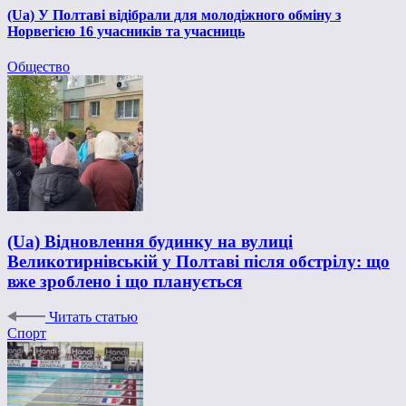
(Ua) У Полтаві відібрали для молодіжного обміну з
Норвегією 16 учасників та учасниць
Общество
(Ua) Відновлення будинку на вулиці
Великотирнівській у Полтаві після обстрілу: що
вже зроблено і що планується
Читать статью
Спорт