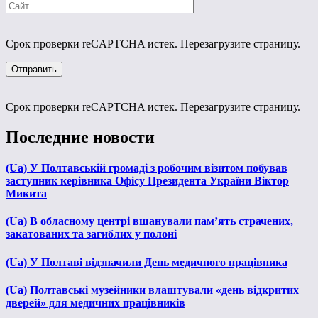
Срок проверки reCAPTCHA истек. Перезагрузите страницу.
Срок проверки reCAPTCHA истек. Перезагрузите страницу.
Последние новости
(Ua) У Полтавській громаді з робочим візитом побував
заступник керівника Офісу Президента України Віктор
Микита
(Ua) В обласному центрі вшанували пам’ять страчених,
закатованих та загиблих у полоні
(Ua) У Полтаві відзначили День медичного працівника
(Ua) Полтавські музейники влаштували «день відкритих
дверей» для медичних працівників