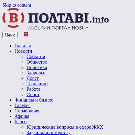
Skip to content
Меню
Vpoltave.info
Полтавский портал новостей
Главная
Новости
События
Общество
Политика
Здоровье
Досуг
Транспорт
Работа
Спорт
Финансы и бизнес
Галерея
Справочная
Афиша
Блоги
Юридические вопросы в сфере ЖКХ
Задай вопрос юристу