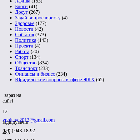
Афиша
(153)
Блоги
(41)
Досуг
(267)
Задай вопрос юристу
(4)
Здоровье
(177)
Новости
(42)
События
(373)
Политика
(143)
Проекти
(4)
Работа
(20)
Спорт
(134)
Общество
(834)
Транспорт
(233)
Финансы и бизнес
(234)
Юридические вопросы в сфере ЖКХ
(65)
зараз на
сайті
12
vpoltave2012@gmail.com
відвідувачів
(095) 043-18-92
485