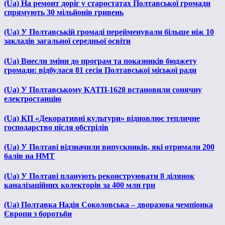
(Ua) На ремонт доріг у старостатах Полтавської громади
спрямують 30 мільйонів гривень
(Ua) У Полтавській громаді перейменували більше ніж 10
закладів загальної середньої освіти
(Ua) Внесли зміни до програм та показників бюджету
громади: відбулася 81 сесія Полтавської міської ради
(Ua) У Полтавському КАТП-1628 встановили сонячну
електростанцію
(Ua) КП «Декоративні культури» відновлює тепличне
господарство після обстрілів
(Ua) У Полтаві відзначили випускників, які отримали 200
балів на НМТ
(Ua) У Полтаві планують реконструювати 8 ділянок
каналізаційних колекторів за 400 млн грн
(Ua) Полтавка Надія Соколовська – дворазова чемпіонка
Європи з боротьби