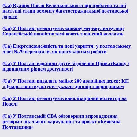
(Ua) Вулиця Паїсія Величковського: що зроблено та які
наступні етапи ремонту багатостраждальної полтавської
дороги
(Ua) У Полтаві ремонтують зливову мережу: на вулиці
Європейській повністю замінюють зношений колодязь
(Ua) Енергонезалежність та нові укриття: у полтавському
ліцеї №29 перевірили, як просуваються роботи
(Ua) У Полтаві відкрили друге відділення ПриватБанку з
підвищеним рівнем доступності
(Ua) У Полтаві видалять майже 200 аварійних дерев: КП
«Декоративні культури» уклало договір з підрядником
(Ua) У Полтаві ремонтують каналізаційний колектор на
Подолі
(Ua) У Полтавській ОВА обговорили впровадження
реформи шкільного харчування та проєкт «Безпечна
Полтавщина»