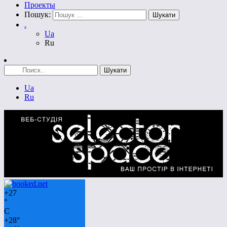
Проекты
Пошук:
.
Ua
Ru
Ua
Ru
+
27
°
C
+
28°