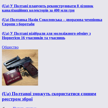
(Ua) У Полтаві планують реконструювати 8 ділянок
каналізаційних колекторів за 400 млн грн
(Ua) Полтавка Надія Соколовська – дворазова чемпіонка
Європи з боротьби
(Ua) У Полтаві відібрали для молодіжного обміну з
Норвегією 16 учасників та учасниць
Общество
(Ua) Полтавці зможуть скористатися єдиним
реєстром зброї