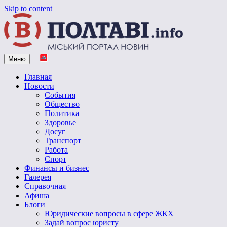
Skip to content
Меню
Vpoltave.info
Полтавский портал новостей
Главная
Новости
События
Общество
Политика
Здоровье
Досуг
Транспорт
Работа
Спорт
Финансы и бизнес
Галерея
Справочная
Афиша
Блоги
Юридические вопросы в сфере ЖКХ
Задай вопрос юристу