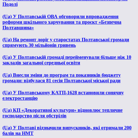
Подолі
(Ua) У Полтавській ОВА обговорили впровадження
реформи шкільного харчування та проєкт «Безпечна
Полтавщина»
(Ua) На ремонт доріг у старостатах Полтавської громади
спрямують 30 мільйонів гривень
(Ua) У Полтавській громаді перейменували більше ніж 10
закладів загальної середньої освіти
(Ua) Внесли зміни до програм та показників бюджету
громади: відбулася 81 сесія Полтавської міської ради
(Ua) У Полтавському КАТП-1628 встановили сонячну
електростанцію
(Ua) КП «Декоративні культури» відновлює тепличне
господарство після обстрілів
(Ua) У Полтаві відзначили випускників, які отримали 200
балів на НМТ