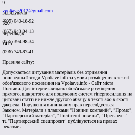
9
vpoltave2012@gmail.com
відвідувачів
(095) 043-18-92
520
(067) 943-04-13
переглядів
(066) 394-98-34
1475
(096) 749-87-41
Правила сайту:
Допускається цитування матеріалів без отримання
попередньої згоди Vpoltave.info за умови розміщення в тексті
обов'язкового посилання на Vpoltave.info - Сайт міста
Полтави. Для інтернет-видань обов'язкове розміщення
прямого, відкритого для пошукових систем гіперпосилання на
цитовані статті не нижче другого абзацу в тексті або в якості
джерела. Порушення виняткових прав переслідується
Законом. Матеріали з плашками "Новини компаній", "Промо",
"Партнерський матеріал", "Політичні новини", "Прес-реліз"
та "Партнерський спецпроект" публікуються на правах
реклами.