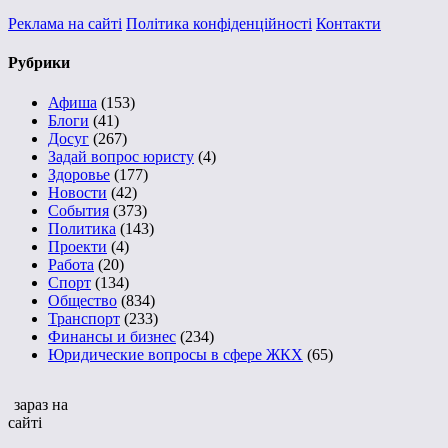
Реклама на сайті
Політика конфіденційності
Контакти
Рубрики
Афиша
(153)
Блоги
(41)
Досуг
(267)
Задай вопрос юристу
(4)
Здоровье
(177)
Новости
(42)
События
(373)
Политика
(143)
Проекти
(4)
Работа
(20)
Спорт
(134)
Общество
(834)
Транспорт
(233)
Финансы и бизнес
(234)
Юридические вопросы в сфере ЖКХ
(65)
зараз на
сайті