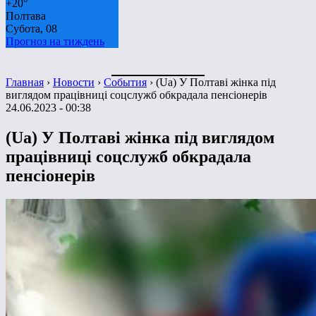
+
20°
Полтава
Субота, 08
Прогноз на тиждень
Главная
›
Новости
›
События
›
(Ua) У Полтаві жінка під
виглядом працівниці соцслужб обкрадала пенсіонерів
24.06.2023 - 00:38
(Ua) У Полтаві жінка під виглядом
працівниці соцслужб обкрадала
пенсіонерів