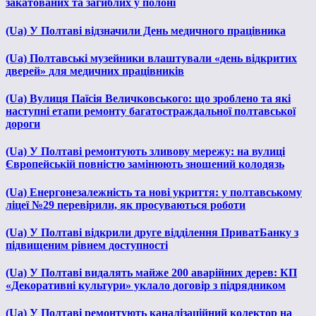
закатованих та загиблих у полоні
(Ua) У Полтаві відзначили День медичного працівника
(Ua) Полтавські музейники влаштували «день відкритих
дверей» для медичних працівників
(Ua) Вулиця Паїсія Величковського: що зроблено та які
наступні етапи ремонту багатостраждальної полтавської
дороги
(Ua) У Полтаві ремонтують зливову мережу: на вулиці
Європейській повністю замінюють зношений колодязь
(Ua) Енергонезалежність та нові укриття: у полтавському
ліцеї №29 перевірили, як просуваються роботи
(Ua) У Полтаві відкрили друге відділення ПриватБанку з
підвищеним рівнем доступності
(Ua) У Полтаві видалять майже 200 аварійних дерев: КП
«Декоративні культури» уклало договір з підрядником
(Ua) У Полтаві ремонтують каналізаційний колектор на