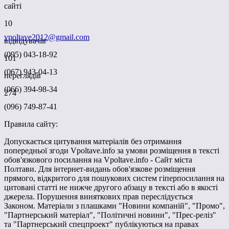
сайті
10
vpoltave2012@gmail.com
відвідувачів
(095) 043-18-92
101
(067) 943-04-13
переглядів
(066) 394-98-34
274
(096) 749-87-41
Правила сайту:
Допускається цитування матеріалів без отримання
попередньої згоди Vpoltave.info за умови розміщення в тексті
обов'язкового посилання на Vpoltave.info - Сайт міста
Полтави. Для інтернет-видань обов'язкове розміщення
прямого, відкритого для пошукових систем гіперпосилання на
цитовані статті не нижче другого абзацу в тексті або в якості
джерела. Порушення виняткових прав переслідується
Законом. Матеріали з плашками "Новини компаній", "Промо",
"Партнерський матеріал", "Політичні новини", "Прес-реліз"
та "Партнерський спецпроект" публікуються на правах