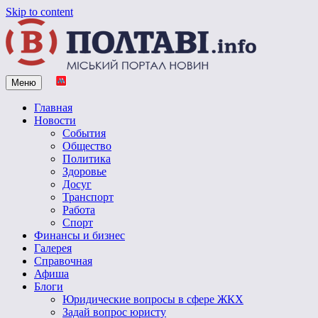
Skip to content
Меню
Vpoltave.info
Полтавский портал новостей
Главная
Новости
События
Общество
Политика
Здоровье
Досуг
Транспорт
Работа
Спорт
Финансы и бизнес
Галерея
Справочная
Афиша
Блоги
Юридические вопросы в сфере ЖКХ
Задай вопрос юристу