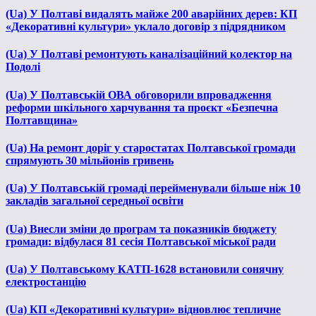
(Ua) У Полтаві видалять майже 200 аварійних дерев: КП
«Декоративні культури» уклало договір з підрядником
(Ua) У Полтаві ремонтують каналізаційний колектор на
Подолі
(Ua) У Полтавській ОВА обговорили впровадження
реформи шкільного харчування та проєкт «Безпечна
Полтавщина»
(Ua) На ремонт доріг у старостатах Полтавської громади
спрямують 30 мільйонів гривень
(Ua) У Полтавській громаді перейменували більше ніж 10
закладів загальної середньої освіти
(Ua) Внесли зміни до програм та показників бюджету
громади: відбулася 81 сесія Полтавської міської ради
(Ua) У Полтавському КАТП-1628 встановили сонячну
електростанцію
(Ua) КП «Декоративні культури» відновлює тепличне