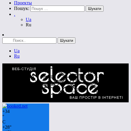
Проекты
Пошук:
.
Ua
Ru
Ua
Ru
+
34
°
C
+
28°