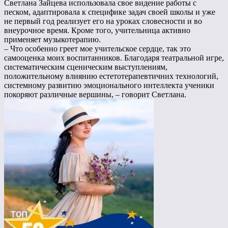
Светлана Зайцева использовала свое видение работы с
песком, адаптировала к специфике задач своей школы и уже
не первый год реализует его на уроках словесности и во
внеурочное время. Кроме того, учительница активно
применяет музыкотерапию.
– Что особенно греет мое учительское сердце, так это
самооценка моих воспитанников. Благодаря театральной игре,
систематическим сценическим выступлениям,
положительному влиянию естетотерапевтичних технологий,
системному развитию эмоционального интеллекта ученики
покоряют различные вершины, – говорит Светлана.