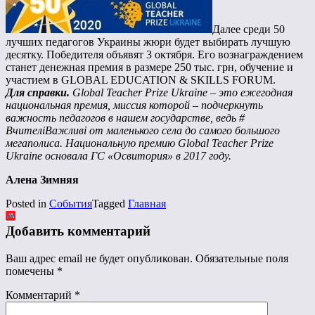
Далее среди 50
лучших педагогов Украины жюри будет выбирать лучшую
десятку. Победителя объявят 3 октября. Его вознаграждением
станет денежная премия в размере 250 тыс. грн, обучение и
участием в GLOBAL EDUCATION & SKILLS FORUM.
Для справки.
Global Teacher Prize Ukraine – это ежегодная
национальная премия, миссия которой – подчеркнуть
важность педагогов в нашем государстве, ведь #
ВчителіВажливі от маленького села до самого большого
мегаполиса. Национальную премию Global Teacher Prize
Ukraine основала ГС «Освитория» в 2017 году.
Алена Зимняя
Posted in
События
Tagged
Главная
Добавить комментарий
Ваш адрес email не будет опубликован.
Обязательные поля
помечены
*
Комментарий
*