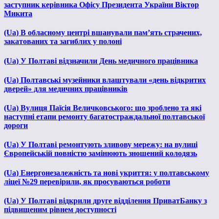
заступник керівника Офісу Президента України Віктор
Микита
(Ua) В обласному центрі вшанували пам’ять страчених,
закатованих та загиблих у полоні
(Ua) У Полтаві відзначили День медичного працівника
(Ua) Полтавські музейники влаштували «день відкритих
дверей» для медичних працівників
(Ua) Вулиця Паїсія Величковського: що зроблено та які
наступні етапи ремонту багатостраждальної полтавської
дороги
(Ua) У Полтаві ремонтують зливову мережу: на вулиці
Європейській повністю замінюють зношений колодязь
(Ua) Енергонезалежність та нові укриття: у полтавському
ліцеї №29 перевірили, як просуваються роботи
(Ua) У Полтаві відкрили друге відділення ПриватБанку з
підвищеним рівнем доступності