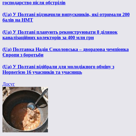
господарство після обстрілів
(Ua) У Полтаві відзначили випускників, які отримали 200
балів на НМТ
(Ua) У Полтаві планують реконструювати 8 ділянок
каналізаційних колекторів за 400 млн грн
(Ua) Полтавка Надія Соколовська – дворазова чемпіонка
Європи з боротьби
(Ua) У Полтаві відібрали для молодіжного обміну з
Норвегією 16 учасників та учасниць
Досуг