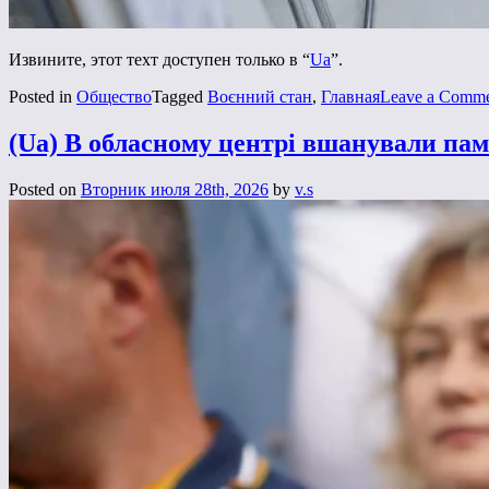
Извините, этот техт доступен только в “
Ua
”.
Posted in
Общество
Tagged
Воєнний стан
,
Главная
Leave a Comm
(Ua) В обласному центрі вшанували пам’
Posted on
Вторник июля 28th, 2026
by
v.s