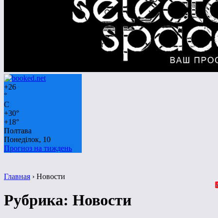
+
26
°
C
+
30°
+
18°
Полтава
Понеділок, 10
Прогноз на тиждень
Главная
›
Новости
Рубрика:
Новости