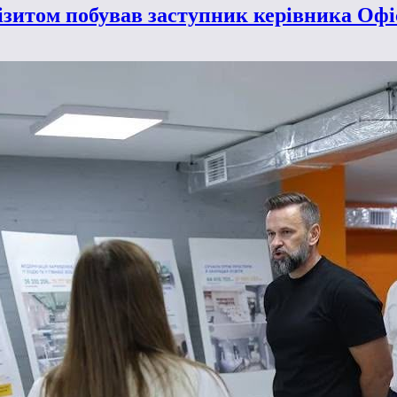
візитом побував заступник керівника Оф