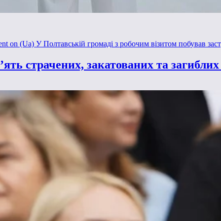
ent
on (Ua) У Полтавській громаді з робочим візитом побував за
ять страчених, закатованих та загиблих 