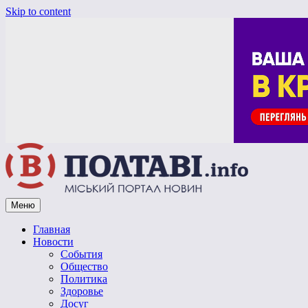
Skip to content
Меню
Vpoltave.info
Полтавский портал новостей
Главная
Новости
События
Общество
Политика
Здоровье
Досуг