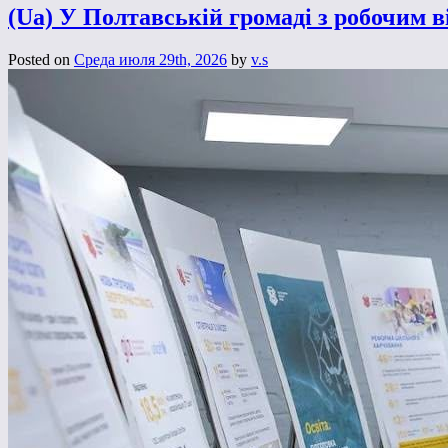
(Ua) У Полтавській громаді з робочим 
Posted on
Среда июля 29th, 2026
by
v.s