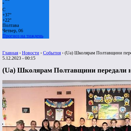
°
C
+
37°
+
22°
Полтава
Четвер, 06
Прогноз на тиждень
Главная
›
Новости
›
События
›
(Ua) Школярам Полтавщини пере
5.12.2023 - 00:15
(Ua) Школярам Полтавщини передали н