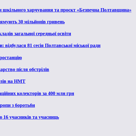
и шкільного харчування та проєкт «Безпечна Полтавщина»
рямують 30 мільйонів гривень
ладів загальної середньої освіти
: відбулася 81 сесія Полтавської міської ради
ростанцію
рство після обстрілів
алів на НМТ
ційних колекторів за 400 млн грн
ропи з боротьби
ю 16 учасників та учасниць