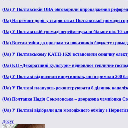
(Ua) У Полтавській ОВА обговорили впровадження реформ
(Ua) На ремонт доріг у старостатах Полтавської громади сп
(Ua) У Полтавській громаді перейменували більше ніж 10 зак
(Ua) Внесли зміни до програм та показників бюджету громади
(Ua) У Полтавському КАТП-1628 встановили сонячну елект
(Ua) КП «Декоративні культури» відновлює тепличне господа
(Ua) У Полтаві відзначили випускників, які отримали 200 б
(Ua) У Полтаві планують реконструювати 8 ділянок каналіза
(Ua) Полтавка Надія Соколовська – дворазова чемпіонка Єв
(Ua) У Полтаві відібрали для молодіжного обміну з Норвегіє
Досуг