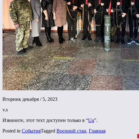
Вторник декабря / 5, 2023
v.s
Извините, этот техт доступен только в “
Ua
”.
Posted in
События
Tagged
Воєнний стан
,
Главная