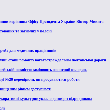
тупник керівника Офісу Президента України Віктор Микита
тованих та загиблих у полоні
ерей» для медичних працівників
тупні етапи ремонту багатостраждальної полтавської дороги
опейській повністю замінюють зношений колодязь
іцеї №29 перевірили, як просуваються роботи
ідвищеним рівнем доступності
екоративні культури» уклало договір з підрядником
олі