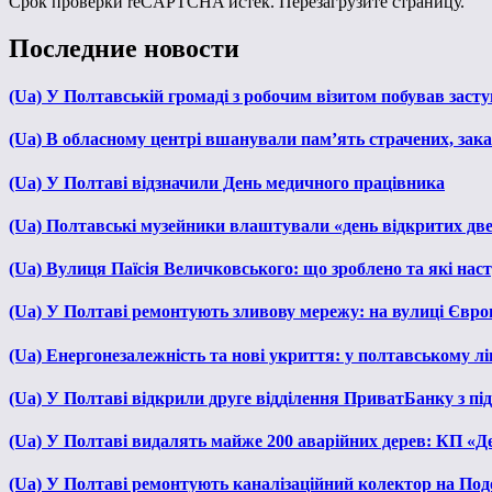
Срок проверки reCAPTCHA истек. Перезагрузите страницу.
Последние новости
(Ua) У Полтавській громаді з робочим візитом побував зас
(Ua) В обласному центрі вшанували пам’ять страчених, зака
(Ua) У Полтаві відзначили День медичного працівника
(Ua) Полтавські музейники влаштували «день відкритих дв
(Ua) Вулиця Паїсія Величковського: що зроблено та які нас
(Ua) У Полтаві ремонтують зливову мережу: на вулиці Євр
(Ua) Енергонезалежність та нові укриття: у полтавському л
(Ua) У Полтаві відкрили друге відділення ПриватБанку з п
(Ua) У Полтаві видалять майже 200 аварійних дерев: КП «Д
(Ua) У Полтаві ремонтують каналізаційний колектор на Под