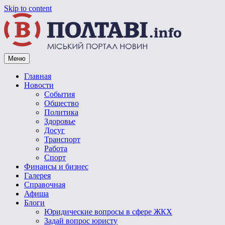
Skip to content
Меню
Vpoltave.info
Полтавский портал новостей
Главная
Новости
События
Общество
Политика
Здоровье
Досуг
Транспорт
Работа
Спорт
Финансы и бизнес
Галерея
Справочная
Афиша
Блоги
Юридические вопросы в сфере ЖКХ
Задай вопрос юристу