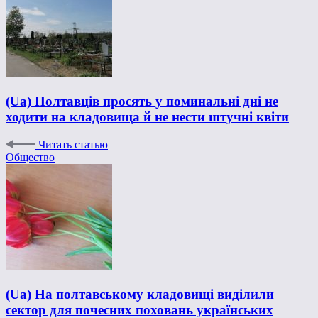
(Ua) Полтавців просять у поминальні дні не
ходити на кладовища й не нести штучні квіти
Читать статью
Общество
(Ua) На полтавському кладовищі виділили
сектор для почесних поховань українських