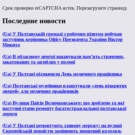
Срок проверки reCAPTCHA истек. Перезагрузите страницу.
Последние новости
(Ua) У Полтавській громаді з робочим візитом побував
заступник керівника Офісу Президента України Віктор
Микита
(Ua) В обласному центрі вшанували пам’ять страчених,
закатованих та загиблих у полоні
(Ua) У Полтаві відзначили День медичного працівника
(Ua) Полтавські музейники влаштували «день відкритих
дверей» для медичних працівників
(Ua) Вулиця Паїсія Величковського: що зроблено та які
наступні етапи ремонту багатостраждальної полтавської
дороги
(Ua) У Полтаві ремонтують зливову мережу: на вулиці
Європейській повністю замінюють зношений колодязь