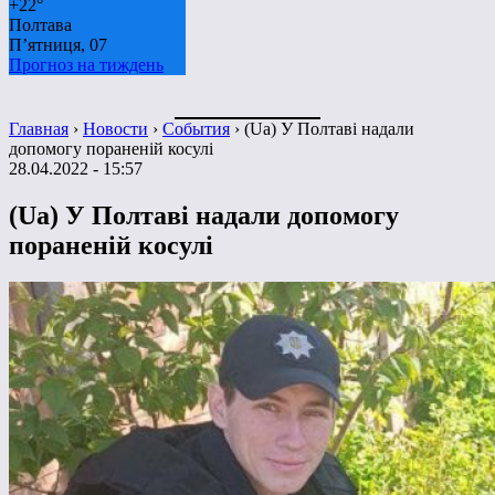
+
22°
Полтава
П’ятниця, 07
Прогноз на тиждень
Главная
›
Новости
›
События
›
(Ua) У Полтаві надали
допомогу пораненій косулі
28.04.2022 - 15:57
(Ua) У Полтаві надали допомогу
пораненій косулі