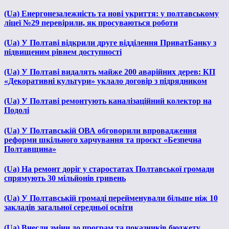
(Ua) Енергонезалежність та нові укриття: у полтавському
ліцеї №29 перевірили, як просуваються роботи
(Ua) У Полтаві відкрили друге відділення ПриватБанку з
підвищеним рівнем доступності
(Ua) У Полтаві видалять майже 200 аварійних дерев: КП
«Декоративні культури» уклало договір з підрядником
(Ua) У Полтаві ремонтують каналізаційний колектор на
Подолі
(Ua) У Полтавській ОВА обговорили впровадження
реформи шкільного харчування та проєкт «Безпечна
Полтавщина»
(Ua) На ремонт доріг у старостатах Полтавської громади
спрямують 30 мільйонів гривень
(Ua) У Полтавській громаді перейменували більше ніж 10
закладів загальної середньої освіти
(Ua) Внесли зміни до програм та показників бюджету