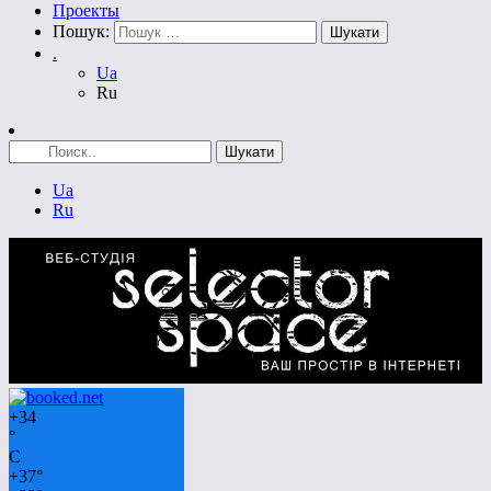
Проекты
Пошук:
.
Ua
Ru
Ua
Ru
+
34
°
C
+
37°