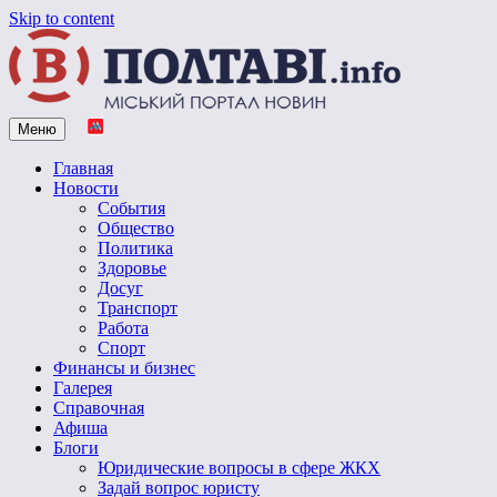
Skip to content
Меню
Vpoltave.info
Полтавский портал новостей
Главная
Новости
События
Общество
Политика
Здоровье
Досуг
Транспорт
Работа
Спорт
Финансы и бизнес
Галерея
Справочная
Афиша
Блоги
Юридические вопросы в сфере ЖКХ
Задай вопрос юристу