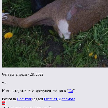
Четверг апреля / 28, 2022
v.s
Извините, этот техт доступен только в “
Ua
”.
Posted in
События
Tagged
Главная
,
Допомога