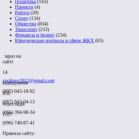
Политика
(143)
Проекти
(4)
Работа
(20)
Спорт
(134)
Общество
(834)
Транспорт
(233)
Финансы и бизнес
(234)
Юридические вопросы в сфере ЖКХ
(65)
зараз на
сайті
14
vpoltave2012@gmail.com
відвідувачів
(095) 043-18-92
458
(067) 943-04-13
переглядів
(066) 394-98-34
1107
(096) 749-87-41
Правила сайту: