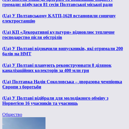
громади: відбулася 81 сесія Полтавської міської ради
(Ua) У Полтавському КАТП-1628 встановили сонячну
електростанцію
(Ua) КП «Декоративні культури» відновлює тепличне
господарство після обстрілів
(Ua) У Полтаві відзначили випускників, які отримали 200
балів на НМТ
(Ua) У Полтаві планують реконструювати 8 ділянок
каналізаційних колекторів за 400 млн грн
(Ua) Полтавка Надія Соколовська – дворазова чемпіонка
Європи з боротьби
(Ua) У Полтаві відібрали для молодіжного обміну з
Норвегією 16 учасників та учасниць
Общество