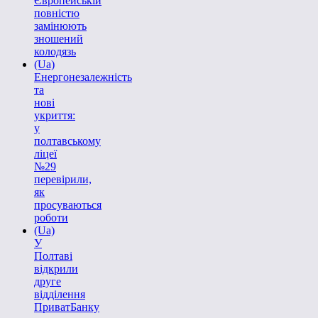
Європейській
повністю
замінюють
зношений
колодязь
(Ua)
Енергонезалежність
та
нові
укриття:
у
полтавському
ліцеї
№29
перевірили,
як
просуваються
роботи
(Ua)
У
Полтаві
відкрили
друге
відділення
ПриватБанку