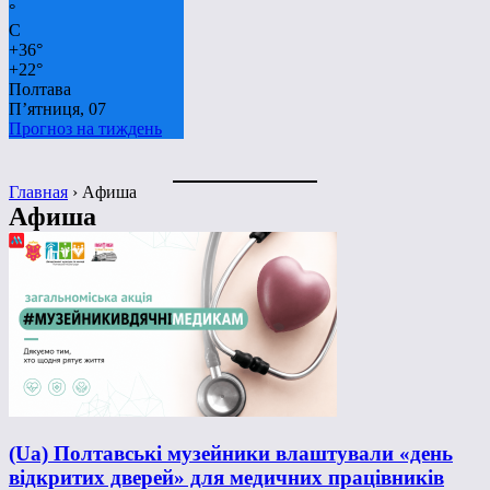
°
C
+
36°
+
22°
Полтава
П’ятниця, 07
Прогноз на тиждень
Главная
›
Aфиша
Aфиша
(Ua) Полтавські музейники влаштували «день
відкритих дверей» для медичних працівників