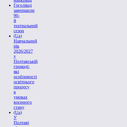
найкращі
Гоголівці
завершили
90-
й
театральний
сезон
(Ua)
Навчальний
рік
2026/2027
у
Полтавській
громаді:
які
особливості
освітнього
процесу
в
умовах
воєнного
стану
(Ua)
У
Полтаві