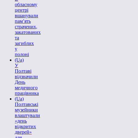
обласному
центрі
вшанували
пам’ять
страчених,
закатованих
та
загиблих
у
полоні
(Ua)
У
Полтаві
відзначили
День
медичного
працівника
(Ua)
Полтавські
музейники
влаштували
«день
відкритих
дверей»
для