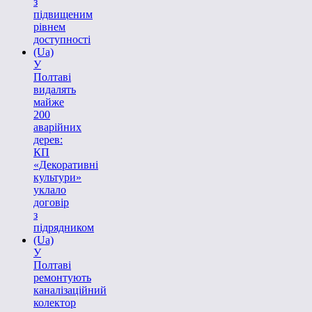
з
підвищеним
рівнем
доступності
(Ua)
У
Полтаві
видалять
майже
200
аварійних
дерев:
КП
«Декоративні
культури»
уклало
договір
з
підрядником
(Ua)
У
Полтаві
ремонтують
каналізаційний
колектор