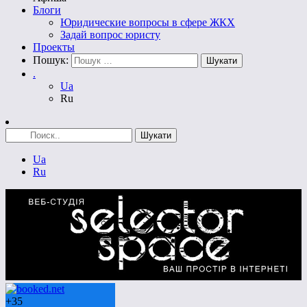
Блоги
Юридические вопросы в сфере ЖКХ
Задай вопрос юристу
Проекты
Пошук:
.
Ua
Ru
Ua
Ru
+
35