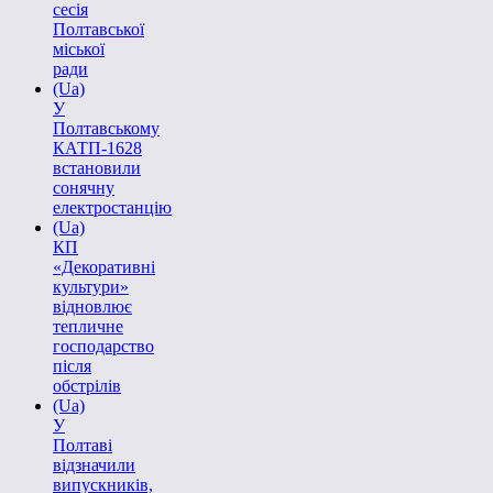
сесія
Полтавської
міської
ради
(Ua)
У
Полтавському
КАТП-1628
встановили
сонячну
електростанцію
(Ua)
КП
«Декоративні
культури»
відновлює
тепличне
господарство
після
обстрілів
(Ua)
У
Полтаві
відзначили
випускників,