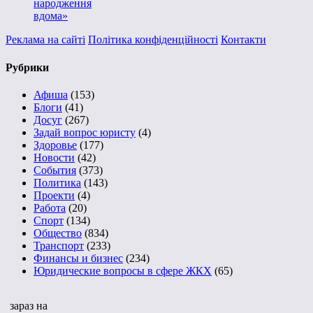
народження
вдома»
Реклама на сайті
Політика конфіденційності
Контакти
Рубрики
Афиша
(153)
Блоги
(41)
Досуг
(267)
Задай вопрос юристу
(4)
Здоровье
(177)
Новости
(42)
События
(373)
Политика
(143)
Проекти
(4)
Работа
(20)
Спорт
(134)
Общество
(834)
Транспорт
(233)
Финансы и бизнес
(234)
Юридические вопросы в сфере ЖКХ
(65)
зараз на