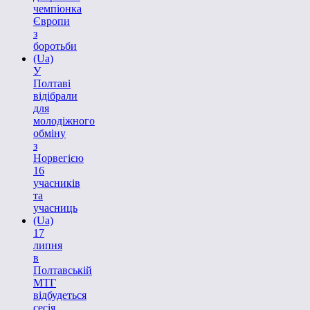
чемпіонка
Європи
з
боротьби
(Ua)
У
Полтаві
відібрали
для
молодіжного
обміну
з
Норвегією
16
учасників
та
учасниць
(Ua)
17
липня
в
Полтавській
МТГ
відбудеться
сесія