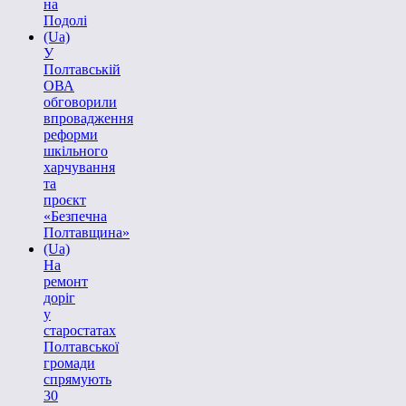
на
Подолі
(Ua)
У
Полтавській
ОВА
обговорили
впровадження
реформи
шкільного
харчування
та
проєкт
«Безпечна
Полтавщина»
(Ua)
На
ремонт
доріг
у
старостатах
Полтавської
громади
спрямують
30