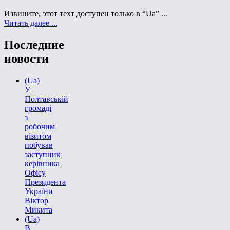
Извините, этот техт доступен только в “Ua” ...
Читать далее ...
Последние
новости
(Ua)
У
Полтавській
громаді
з
робочим
візитом
побував
заступник
керівника
Офісу
Президента
України
Віктор
Микита
(Ua)
В