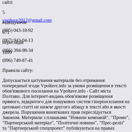
сайті
5
vpoltave2012@gmail.com
відвідувачів
(095) 043-18-92
671
(067) 943-04-13
переглядів
(066) 394-98-34
1899
(096) 749-87-41
Правила сайту:
Допускається цитування матеріалів без отримання
попередньої згоди Vpoltave.info за умови розміщення в тексті
обов'язкового посилання на Vpoltave.info - Сайт міста
Полтави. Для інтернет-видань обов'язкове розміщення
прямого, відкритого для пошукових систем гіперпосилання на
цитовані статті не нижче другого абзацу в тексті або в якості
джерела. Порушення виняткових прав переслідується
Законом. Матеріали з плашками "Новини компаній", "Промо",
"Партнерський матеріал", "Політичні новини", "Прес-реліз"
та "Партнерський спецпроект" публікуються на правах