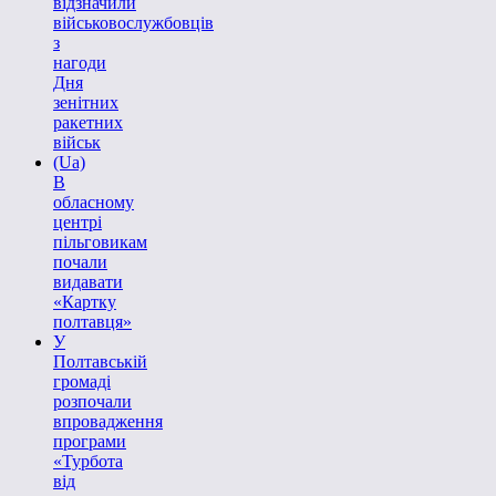
відзначили
військовослужбовців
з
нагоди
Дня
зенітних
ракетних
військ
(Ua)
В
обласному
центрі
пільговикам
почали
видавати
«Картку
полтавця»
У
Полтавській
громаді
розпочали
впровадження
програми
«Турбота
від