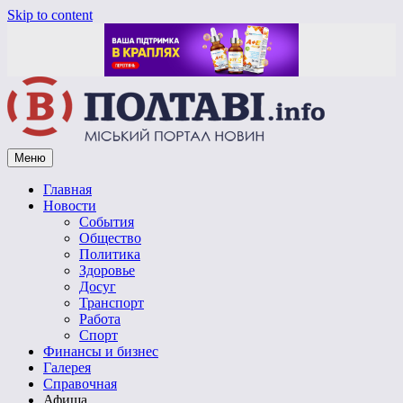
Skip to content
Меню
Vpoltave.info
Полтавский портал новостей
Главная
Новости
События
Общество
Политика
Здоровье
Досуг
Транспорт
Работа
Спорт
Финансы и бизнес
Галерея
Справочная
Афиша