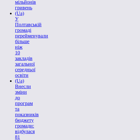
мільйонів
гривень
(Ua)
У
Полтавській
громаді
перейменували
більше
ніж
10
закладів
загальної
середньої
освіти
(Ua)
Внесли
зміни
до
програм
та
показників
бюджету
громади:
відбулася
81