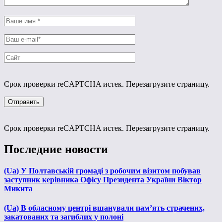
Срок проверки reCAPTCHA истек. Перезагрузите страницу.
Срок проверки reCAPTCHA истек. Перезагрузите страницу.
Последние новости
(Ua) У Полтавській громаді з робочим візитом побував
заступник керівника Офісу Президента України Віктор
Микита
(Ua) В обласному центрі вшанували пам’ять страчених,
закатованих та загиблих у полоні