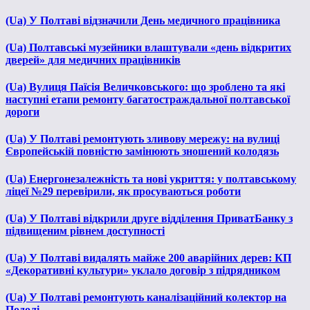
(Ua) У Полтаві відзначили День медичного працівника
(Ua) Полтавські музейники влаштували «день відкритих
дверей» для медичних працівників
(Ua) Вулиця Паїсія Величковського: що зроблено та які
наступні етапи ремонту багатостраждальної полтавської
дороги
(Ua) У Полтаві ремонтують зливову мережу: на вулиці
Європейській повністю замінюють зношений колодязь
(Ua) Енергонезалежність та нові укриття: у полтавському
ліцеї №29 перевірили, як просуваються роботи
(Ua) У Полтаві відкрили друге відділення ПриватБанку з
підвищеним рівнем доступності
(Ua) У Полтаві видалять майже 200 аварійних дерев: КП
«Декоративні культури» уклало договір з підрядником
(Ua) У Полтаві ремонтують каналізаційний колектор на
Подолі