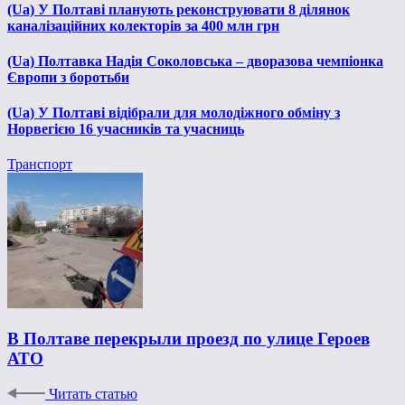
(Ua) У Полтаві планують реконструювати 8 ділянок
каналізаційних колекторів за 400 млн грн
(Ua) Полтавка Надія Соколовська – дворазова чемпіонка
Європи з боротьби
(Ua) У Полтаві відібрали для молодіжного обміну з
Норвегією 16 учасників та учасниць
Транспорт
В Полтаве перекрыли проезд по улице Героев
АТО
Читать статью