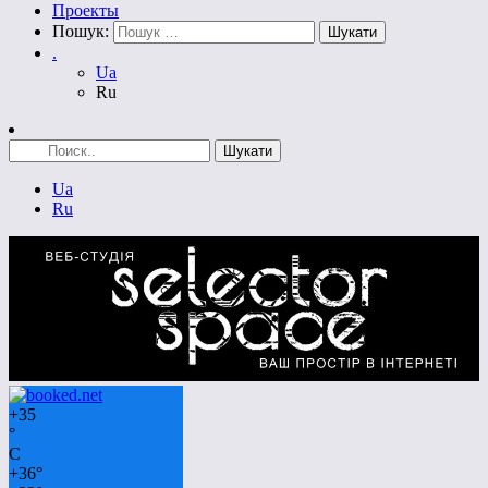
Проекты
Пошук:
.
Ua
Ru
Ua
Ru
+
35
°
C
+
36°