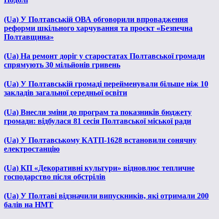
(Ua) У Полтавській ОВА обговорили впровадження
реформи шкільного харчування та проєкт «Безпечна
Полтавщина»
(Ua) На ремонт доріг у старостатах Полтавської громади
спрямують 30 мільйонів гривень
(Ua) У Полтавській громаді перейменували більше ніж 10
закладів загальної середньої освіти
(Ua) Внесли зміни до програм та показників бюджету
громади: відбулася 81 сесія Полтавської міської ради
(Ua) У Полтавському КАТП-1628 встановили сонячну
електростанцію
(Ua) КП «Декоративні культури» відновлює тепличне
господарство після обстрілів
(Ua) У Полтаві відзначили випускників, які отримали 200
балів на НМТ