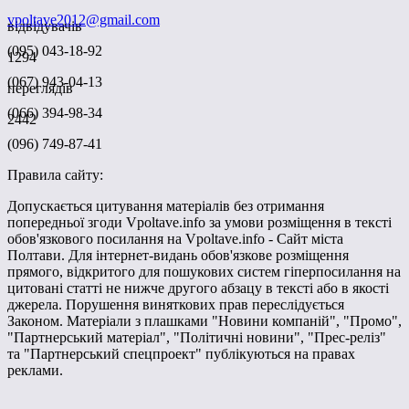
vpoltave2012@gmail.com
відвідувачів
(095) 043-18-92
1294
(067) 943-04-13
переглядів
(066) 394-98-34
2442
(096) 749-87-41
Правила сайту:
Допускається цитування матеріалів без отримання
попередньої згоди Vpoltave.info за умови розміщення в тексті
обов'язкового посилання на Vpoltave.info - Сайт міста
Полтави. Для інтернет-видань обов'язкове розміщення
прямого, відкритого для пошукових систем гіперпосилання на
цитовані статті не нижче другого абзацу в тексті або в якості
джерела. Порушення виняткових прав переслідується
Законом. Матеріали з плашками "Новини компаній", "Промо",
"Партнерський матеріал", "Політичні новини", "Прес-реліз"
та "Партнерський спецпроект" публікуються на правах
реклами.