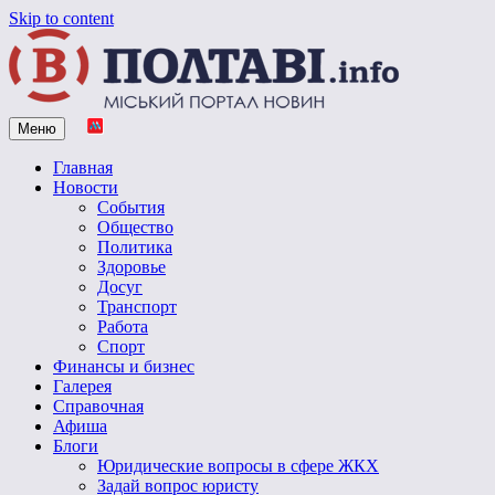
Skip to content
Меню
Vpoltave.info
Полтавский портал новостей
Главная
Новости
События
Общество
Политика
Здоровье
Досуг
Транспорт
Работа
Спорт
Финансы и бизнес
Галерея
Справочная
Афиша
Блоги
Юридические вопросы в сфере ЖКХ
Задай вопрос юристу