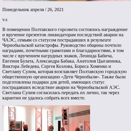
Понедельник апреля / 26, 2021
v.s
В помещении Полтавского горсовета состоялось награждение
и вручение презентов ликвидаторам последствий аварии на
ЧАЭС, семьям со статусом пострадавших в результате
Чернобыльской катастрофы. Руководство общины почтило
наградами, почетными грамотами и благодарностями, в том
числе с вручением нагрудных знаков, Леонида Бабича,
Евгения Булата, Александра Бабака, Анатолия Цыганника,
Виктора Лебедева, Сергея Козлова, Бориса Хоменко и
Светлану Сулим, которая возглавляет Полтавскую городскую
общественную организацию «Дети Чернобыля». Также были
подготовлены подарки для детей, имеющих статус
пострадавших вследствие аварии на Чернобыльской АЭС.
Светлана Сулим согласилась передать их лично, так через
карантин не удалось собрать всех вместе.