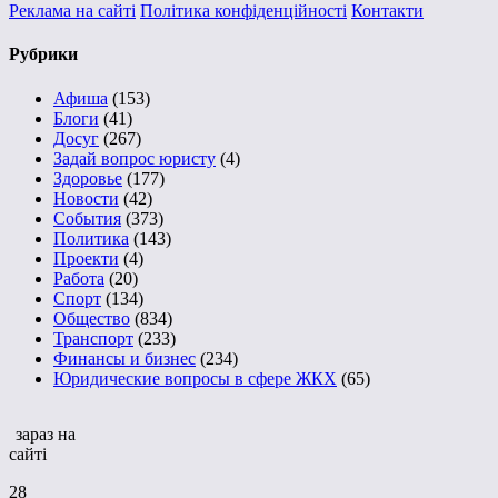
Реклама на сайті
Політика конфіденційності
Контакти
Рубрики
Афиша
(153)
Блоги
(41)
Досуг
(267)
Задай вопрос юристу
(4)
Здоровье
(177)
Новости
(42)
События
(373)
Политика
(143)
Проекти
(4)
Работа
(20)
Спорт
(134)
Общество
(834)
Транспорт
(233)
Финансы и бизнес
(234)
Юридические вопросы в сфере ЖКХ
(65)
зараз на
сайті
28