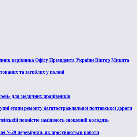
тупник керівника Офісу Президента України Віктор Микита
тованих та загиблих у полоні
ерей» для медичних працівників
тупні етапи ремонту багатостраждальної полтавської дороги
опейській повністю замінюють зношений колодязь
іцеї №29 перевірили, як просуваються роботи