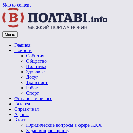
Skip to content
Меню
Vpoltave.info
Полтавский портал новостей
Главная
Новости
События
Общество
Политика
Здоровье
Досуг
Транспорт
Работа
Спорт
Финансы и бизнес
Галерея
Справочная
Афиша
Блоги
Юридические вопросы в сфере ЖКХ
Задай вопрос юристу