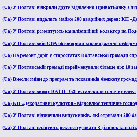
(Ua) У Полтаві відкрили друге відділення ПриватБанку з п
(Ua) У Полтаві видалять майже 200 аварійних дерев: КП «Д
(Ua) У Полтаві ремонтують каналізаційний колектор на Под
(Ua) У Полтавській ОВА обговорили впровадження реформ
(Ua) На ремонт доріг у старостатах Полтавської громади сп
(Ua) У Полтавській громаді перейменували більше ніж 10 зак
(Ua) Внесли зміни до програм та показників бюджету громади
(Ua) У Полтавському КАТП-1628 встановили сонячну елект
(Ua) КП «Декоративні культури» відновлює тепличне господа
(Ua) У Полтаві відзначили випускників, які отримали 200 б
(Ua) У Полтаві планують реконструювати 8 ділянок каналіза