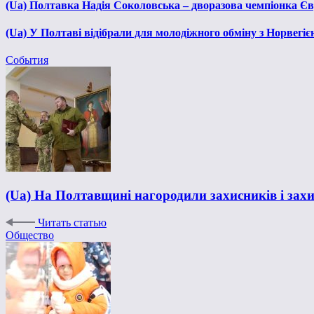
(Ua) Полтавка Надія Соколовська – дворазова чемпіонка Єв
(Ua) У Полтаві відібрали для молодіжного обміну з Норвегіє
События
(Ua) На Полтавщині нагородили захисників і зах
Читать статью
Общество