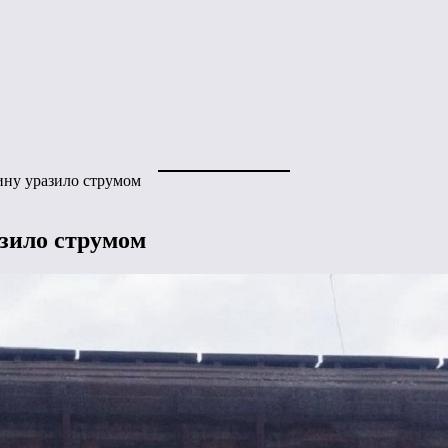
ину уразило струмом
азило струмом