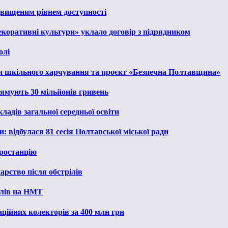
ідвищеним рівнем доступності
екоративні культури» уклало договір з підрядником
олі
и шкільного харчування та проєкт «Безпечна Полтавщина»
рямують 30 мільйонів гривень
ладів загальної середньої освіти
: відбулася 81 сесія Полтавської міської ради
ростанцію
рство після обстрілів
алів на НМТ
ційних колекторів за 400 млн грн