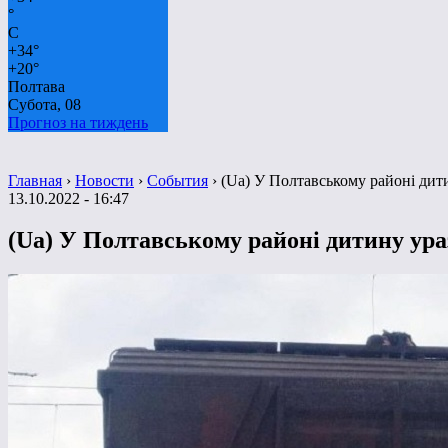
°
C
+
34°
+
20°
Полтава
Субота, 08
Прогноз на тиждень
Главная
›
Новости
›
События
›
(Ua) У Полтавському районі дит
13.10.2022 - 16:47
(Ua) У Полтавському районі дитину ур