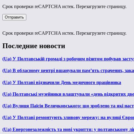
Срок проверки reCAPTCHA истек. Перезагрузите страницу.
Срок проверки reCAPTCHA истек. Перезагрузите страницу.
Последние новости
(Ua) У Полтавській громаді з робочим візитом побував зас
(Ua) В обласному центрі вшанували пам’ять страчених, зака
(Ua) У Полтаві відзначили День медичного працівника
(Ua) Полтавські музейники влаштували «день відкритих дв
(Ua) Вулиця Паїсія Величковського: що зроблено та які нас
(Ua) У Полтаві ремонтують зливову мережу: на вулиці Євр
(Ua) Енергонезалежність та нові укриття: у полтавському л