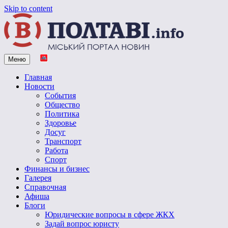
Skip to content
Меню
Vpoltave.info
Полтавский портал новостей
Главная
Новости
События
Общество
Политика
Здоровье
Досуг
Транспорт
Работа
Спорт
Финансы и бизнес
Галерея
Справочная
Афиша
Блоги
Юридические вопросы в сфере ЖКХ
Задай вопрос юристу