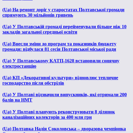
(Ua) На ремонт доріг у старостатах Полтавської громади
спрямують 30 мільйонів гривень
(Ua) У Полтавській громаді перейменували більше ніж 10
закладів загальної середньої освіти
(Ua) Внесли зміни до програм та показників бюджету
громади: відбулася 81 сесія Полтавської міської ради
(Ua) У Полтавському КАТП-1628 встановили сонячну
електростанцію
(Ua) КП «Декоративні культури» відновлює тепличне
господарство після обстрілів
(Ua) У Полтаві відзначили випускників, які отримали 200
балів на НМТ
(Ua) У Полтаві планують реконструювати 8 ділянок
каналізаційних колекторів за 400 млн грн
(Ua) Полтавка Надія Соколовська – дворазова чемпіонка