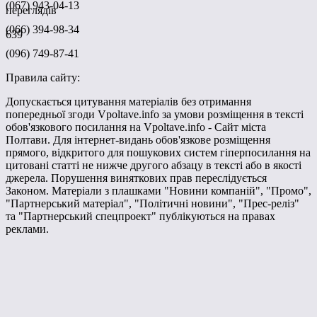
(067) 943-04-13
переглядів
(066) 394-98-34
639
(096) 749-87-41
Правила сайту:
Допускається цитування матеріалів без отримання
попередньої згоди Vpoltave.info за умови розміщення в тексті
обов'язкового посилання на Vpoltave.info - Сайт міста
Полтави. Для інтернет-видань обов'язкове розміщення
прямого, відкритого для пошукових систем гіперпосилання на
цитовані статті не нижче другого абзацу в тексті або в якості
джерела. Порушення виняткових прав переслідується
Законом. Матеріали з плашками "Новини компаній", "Промо",
"Партнерський матеріал", "Політичні новини", "Прес-реліз"
та "Партнерський спецпроект" публікуються на правах
реклами.