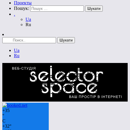
Проекты
Пошук:
.
Ua
Ru
Ua
Ru
+
35
°
C
+
32°