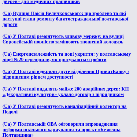
дверей» для медичних працівників
(Ua) Вулиця Паїсія Величковського: що зроблено та які
наступні етапи ремонту багатостраждальної полтавської
дороги
(Ua) У Полтаві ремонтують зливову мережу: на вулиці
Європейській повністю замінюють зношений колодязь
(Ua) Енергонезалежність та нові укриття: у полтавському
ліцеї №29 перевірили, як просуваються роботи
(Ua) У Полтаві відкрили друге відділення ПриватБанку з
підвищеним рівнем доступності
(Ua) У Полтаві видалять майже 200 аварійних дерев: КП
«Декоративні культури» уклало договір з підрядником
(Ua) У Полтаві ремонтують каналізаційний колектор на
Подолі
(Ua) У Полтавській ОВА обговорили впровадження
реформи шкільного харчування та проєкт «Безпечна
Полтавщина»