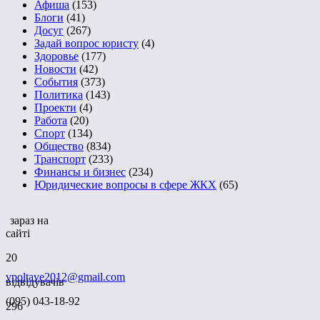
Афиша
(153)
Блоги
(41)
Досуг
(267)
Задай вопрос юристу
(4)
Здоровье
(177)
Новости
(42)
События
(373)
Политика
(143)
Проекти
(4)
Работа
(20)
Спорт
(134)
Общество
(834)
Транспорт
(233)
Финансы и бизнес
(234)
Юридические вопросы в сфере ЖКХ
(65)
зараз на
сайті
20
vpoltave2012@gmail.com
відвідувачів
(095) 043-18-92
296