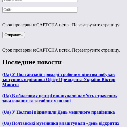
Срок проверки reCAPTCHA истек. Перезагрузите страницу.
Срок проверки reCAPTCHA истек. Перезагрузите страницу.
Последние новости
(Ua) У Полтавській громаді з робочим візитом побував
заступник керівника Офісу Президента України Віктор
Микита
(Ua) В обласному центрі вшанували пам’ять страчених,
закатованих та загиблих у полоні
(Ua) У Полтаві відзначили День медичного працівника
(Ua) Полтавські музейники влаштували «день відкритих