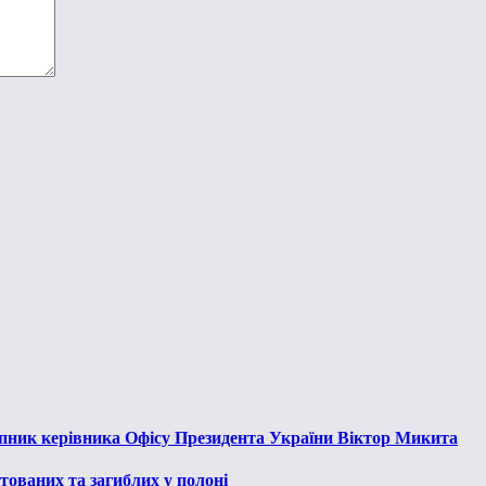
тупник керівника Офісу Президента України Віктор Микита
тованих та загиблих у полоні