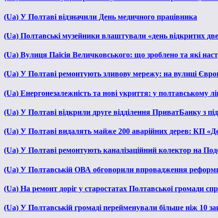
(Ua) У Полтаві відзначили День медичного працівника
(Ua) Полтавські музейники влаштували «день відкритих дв
(Ua) Вулиця Паїсія Величковського: що зроблено та які нас
(Ua) У Полтаві ремонтують зливову мережу: на вулиці Євр
(Ua) Енергонезалежність та нові укриття: у полтавському л
(Ua) У Полтаві відкрили друге відділення ПриватБанку з п
(Ua) У Полтаві видалять майже 200 аварійних дерев: КП «Д
(Ua) У Полтаві ремонтують каналізаційний колектор на Под
(Ua) У Полтавській ОВА обговорили впровадження реформ
(Ua) На ремонт доріг у старостатах Полтавської громади сп
(Ua) У Полтавській громаді перейменували більше ніж 10 зак