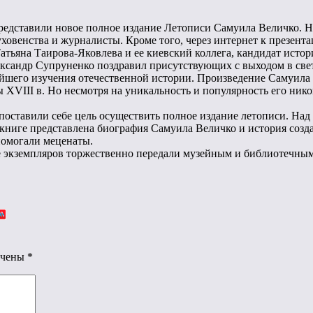
представили новое полное издание Летописи Самуила Величко. 
ховенства и журналисты. Кроме того, через интернет к презен
атьяна Таирова-Яковлева и ее киевский коллега, кандидат истор
ксандр Супруненко поздравил присутствующих с выходом в свет
ьнейшего изучения отечественной истории. Произведение Самуил
 XVIII в. Но несмотря на уникальность и популярность его ник
поставили себе цель осуществить полное издание летописи. Над
 книге представлена ​​биография Самуила Величко и история со
помогали меценаты.
ее экземпляров торжественно передали музейным и библиотечн
ечены
*