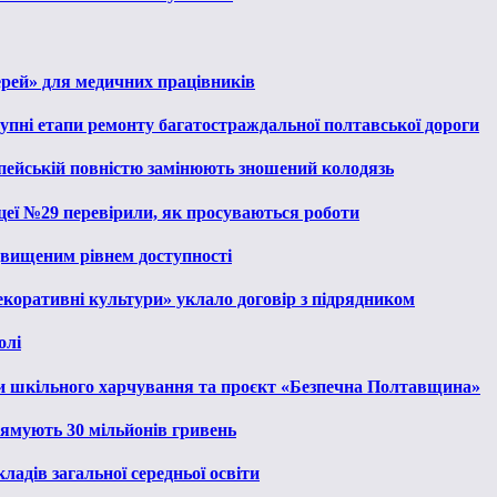
ерей» для медичних працівників
тупні етапи ремонту багатостраждальної полтавської дороги
опейській повністю замінюють зношений колодязь
іцеї №29 перевірили, як просуваються роботи
ідвищеним рівнем доступності
екоративні культури» уклало договір з підрядником
олі
и шкільного харчування та проєкт «Безпечна Полтавщина»
рямують 30 мільйонів гривень
ладів загальної середньої освіти