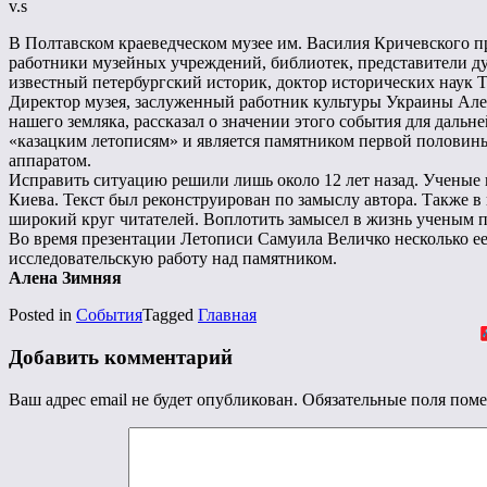
v.s
В Полтавском краеведческом музее им. Василия Кричевского 
работники музейных учреждений, библиотек, представители ду
известный петербургский историк, доктор исторических наук Т
Директор музея, заслуженный работник культуры Украины Але
нашего земляка, рассказал о значении этого события для дал
«казацким летописям» и является памятником первой половины
аппаратом.
Исправить ситуацию решили лишь около 12 лет назад. Ученые 
Киева. Текст был реконструирован по замыслу автора. Также в
широкий круг читателей. Воплотить замысел в жизнь ученым 
Во время презентации Летописи Самуила Величко несколько 
исследовательскую работу над памятником.
Алена Зимняя
Posted in
События
Tagged
Главная
Добавить комментарий
Ваш адрес email не будет опубликован.
Обязательные поля пом