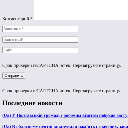
Комментарий
*
Срок проверки reCAPTCHA истек. Перезагрузите страницу.
Срок проверки reCAPTCHA истек. Перезагрузите страницу.
Последние новости
(Ua) У Полтавській громаді з робочим візитом побував зас
(Ua) В обласному центрі вшанували пам’ять страчених, зака