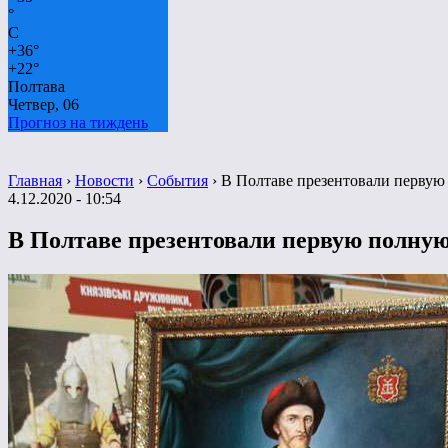
°
C
+
36°
+
22°
Полтава
Четвер, 06
Прогноз на тиждень
Главная
›
Новости
›
События
›
В Полтаве презентовали перву
4.12.2020 - 10:54
В Полтаве презентовали первую полну