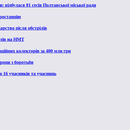
: відбулася 81 сесія Полтавської міської ради
ростанцію
рство після обстрілів
алів на НМТ
ційних колекторів за 400 млн грн
ропи з боротьби
ю 16 учасників та учасниць