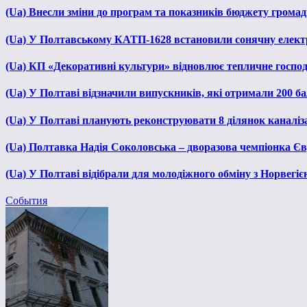
(Ua) Внесли зміни до програм та показників бюджету громади
(Ua) У Полтавському КАТП-1628 встановили сонячну елект
(Ua) КП «Декоративні культури» відновлює тепличне господа
(Ua) У Полтаві відзначили випускників, які отримали 200 б
(Ua) У Полтаві планують реконструювати 8 ділянок каналіза
(Ua) Полтавка Надія Соколовська – дворазова чемпіонка Єв
(Ua) У Полтаві відібрали для молодіжного обміну з Норвегіє
События