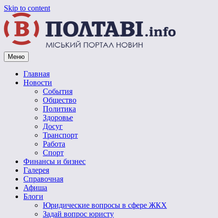
Skip to content
Меню
Vpoltave.info
Полтавский портал новостей
Главная
Новости
События
Общество
Политика
Здоровье
Досуг
Транспорт
Работа
Спорт
Финансы и бизнес
Галерея
Справочная
Афиша
Блоги
Юридические вопросы в сфере ЖКХ
Задай вопрос юристу