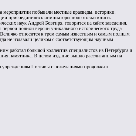
На мероприятии побывали местные краеведы, историки,
тации присоединились инициаторы подготовки книги:
ических наук Андрей Бовгиря, говорится на сайте заведения.
 первой полной версии уникального исторического труда
а Величко относится к трем самым известным и самым полным
огда не издавали целиком с соответствующим научным
 ним работал большой коллектив специалистов из Петербурга и
здания памятника. В целом издание вышло рассчитанным на
ым учреждениям Полтавы с пожеланиями продолжить