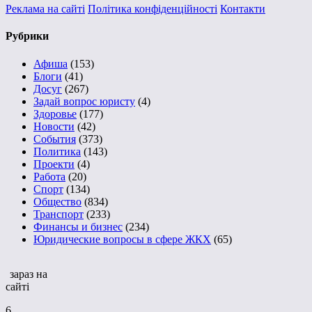
Реклама на сайті
Політика конфіденційності
Контакти
Рубрики
Афиша
(153)
Блоги
(41)
Досуг
(267)
Задай вопрос юристу
(4)
Здоровье
(177)
Новости
(42)
События
(373)
Политика
(143)
Проекти
(4)
Работа
(20)
Спорт
(134)
Общество
(834)
Транспорт
(233)
Финансы и бизнес
(234)
Юридические вопросы в сфере ЖКХ
(65)
зараз на
сайті
6