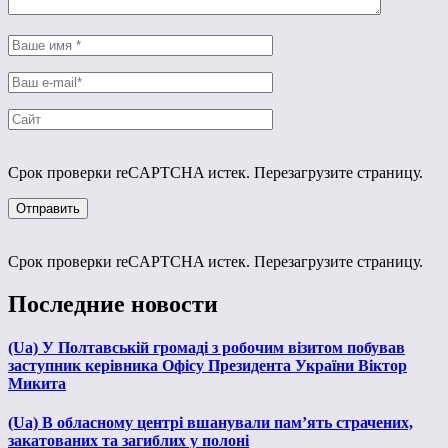
Срок проверки reCAPTCHA истек. Перезагрузите страницу.
Срок проверки reCAPTCHA истек. Перезагрузите страницу.
Последние новости
(Ua) У Полтавській громаді з робочим візитом побував
заступник керівника Офісу Президента України Віктор
Микита
(Ua) В обласному центрі вшанували пам’ять страчених,
закатованих та загиблих у полоні