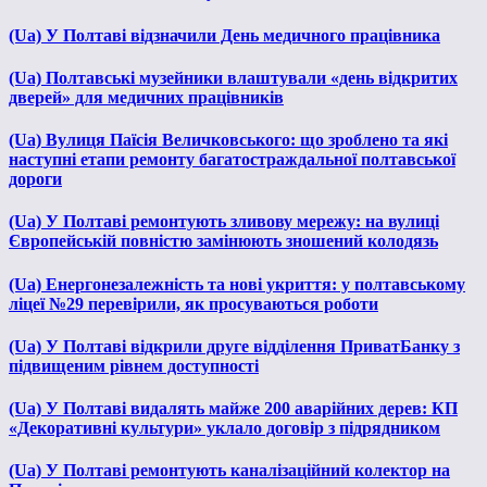
(Ua) У Полтаві відзначили День медичного працівника
(Ua) Полтавські музейники влаштували «день відкритих
дверей» для медичних працівників
(Ua) Вулиця Паїсія Величковського: що зроблено та які
наступні етапи ремонту багатостраждальної полтавської
дороги
(Ua) У Полтаві ремонтують зливову мережу: на вулиці
Європейській повністю замінюють зношений колодязь
(Ua) Енергонезалежність та нові укриття: у полтавському
ліцеї №29 перевірили, як просуваються роботи
(Ua) У Полтаві відкрили друге відділення ПриватБанку з
підвищеним рівнем доступності
(Ua) У Полтаві видалять майже 200 аварійних дерев: КП
«Декоративні культури» уклало договір з підрядником
(Ua) У Полтаві ремонтують каналізаційний колектор на