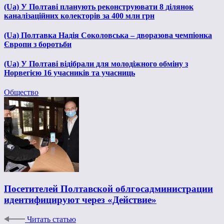
(Ua) У Полтаві планують реконструювати 8 ділянок
каналізаційних колекторів за 400 млн грн
(Ua) Полтавка Надія Соколовська – дворазова чемпіонка
Європи з боротьби
(Ua) У Полтаві відібрали для молодіжного обміну з
Норвегією 16 учасників та учасниць
Общество
Посетителей Полтавской облгосадминистрации
идентифицируют через «Действие»
Читать статью