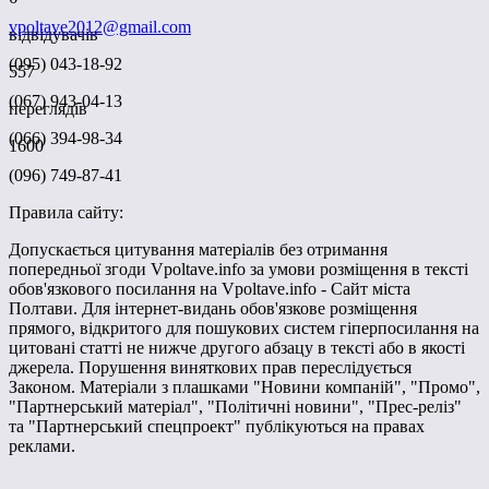
vpoltave2012@gmail.com
відвідувачів
(095) 043-18-92
557
(067) 943-04-13
переглядів
(066) 394-98-34
1600
(096) 749-87-41
Правила сайту:
Допускається цитування матеріалів без отримання
попередньої згоди Vpoltave.info за умови розміщення в тексті
обов'язкового посилання на Vpoltave.info - Сайт міста
Полтави. Для інтернет-видань обов'язкове розміщення
прямого, відкритого для пошукових систем гіперпосилання на
цитовані статті не нижче другого абзацу в тексті або в якості
джерела. Порушення виняткових прав переслідується
Законом. Матеріали з плашками "Новини компаній", "Промо",
"Партнерський матеріал", "Політичні новини", "Прес-реліз"
та "Партнерський спецпроект" публікуються на правах
реклами.