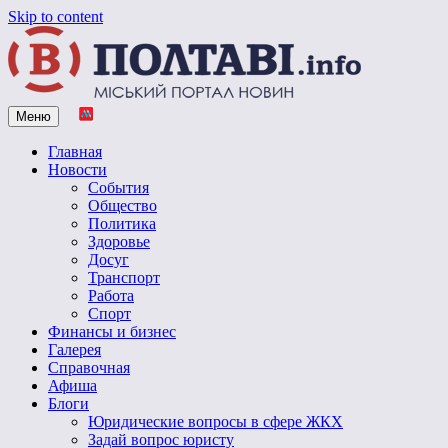
Skip to content
Меню
Vpoltave.info
Полтавский портал новостей
Главная
Новости
События
Общество
Политика
Здоровье
Досуг
Транспорт
Работа
Спорт
Финансы и бизнес
Галерея
Справочная
Афиша
Блоги
Юридические вопросы в сфере ЖКХ
Задай вопрос юристу