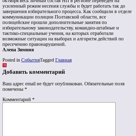
октября весь личный состав НП в регионе переведен на
усиленный режим несения службы и будет работать так до
завершения избирательного процесса. Как сообщили в отделе
коммуникации полиции Полтавской области, все
полицейские прошли дополнительные занятия по
избирательному законодательству, командно-штабные и
тактико-специальные учения, на которых отработали
возможные ситуации на выборах и алгоритм действий по
пресечению правонарушений.
Алена Зимняя
Posted in
События
Tagged
Главная
Добавить комментарий
Ваш адрес email не будет опубликован.
Обязательные поля
помечены
*
Комментарий
*