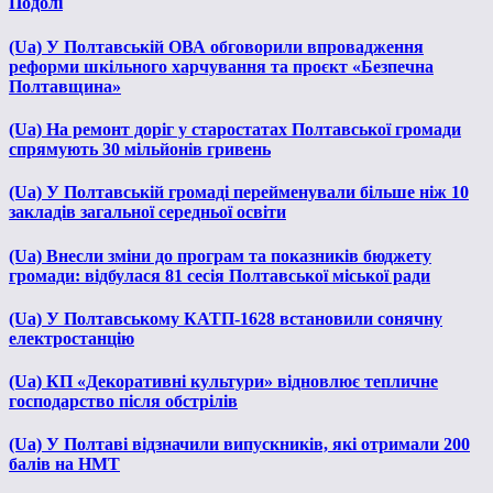
Подолі
(Ua) У Полтавській ОВА обговорили впровадження
реформи шкільного харчування та проєкт «Безпечна
Полтавщина»
(Ua) На ремонт доріг у старостатах Полтавської громади
спрямують 30 мільйонів гривень
(Ua) У Полтавській громаді перейменували більше ніж 10
закладів загальної середньої освіти
(Ua) Внесли зміни до програм та показників бюджету
громади: відбулася 81 сесія Полтавської міської ради
(Ua) У Полтавському КАТП-1628 встановили сонячну
електростанцію
(Ua) КП «Декоративні культури» відновлює тепличне
господарство після обстрілів
(Ua) У Полтаві відзначили випускників, які отримали 200
балів на НМТ