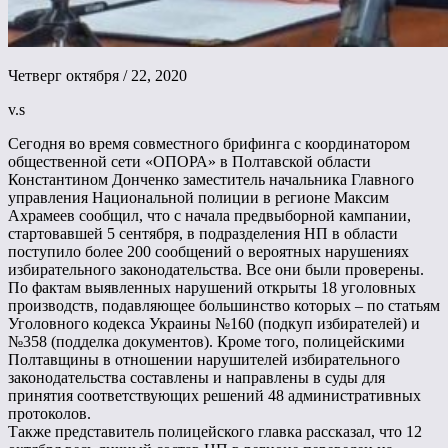
Четверг октября / 22, 2020
v.s
Сегодня во время совместного брифинга с координатором
общественной сети «ОПОРА» в Полтавской области
Константином Донченко заместитель начальника Главного
управления Национальной полиции в регионе Максим
Ахрамеев сообщил, что с начала предвыборной кампании,
стартовавшей 5 сентября, в подразделения НП в области
поступило более 200 сообщений о вероятных нарушениях
избирательного законодательства. Все они были проверены.
По фактам выявленных нарушений открыты 18 уголовных
производств, подавляющее большинство которых – по статьям
Уголовного кодекса Украины №160 (подкуп избирателей) и
№358 (подделка документов). Кроме того, полицейскими
Полтавщины в отношении нарушителей избирательного
законодательства составлены и направлены в суды для
принятия соответствующих решений 48 административных
протоколов.
Также представитель полицейского главка рассказал, что 12