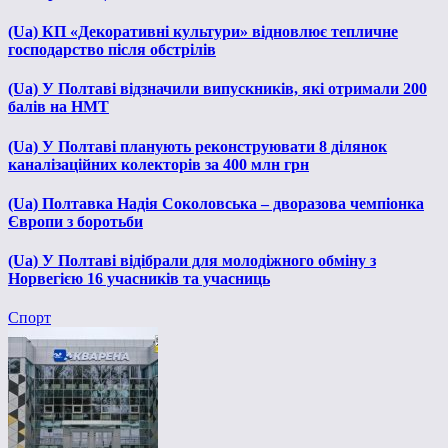
(Ua) КП «Декоративні культури» відновлює тепличне
господарство після обстрілів
(Ua) У Полтаві відзначили випускників, які отримали 200
балів на НМТ
(Ua) У Полтаві планують реконструювати 8 ділянок
каналізаційних колекторів за 400 млн грн
(Ua) Полтавка Надія Соколовська – дворазова чемпіонка
Європи з боротьби
(Ua) У Полтаві відібрали для молодіжного обміну з
Норвегією 16 учасників та учасниць
Спорт