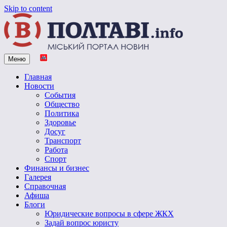
Skip to content
Меню
Vpoltave.info
Полтавский портал новостей
Главная
Новости
События
Общество
Политика
Здоровье
Досуг
Транспорт
Работа
Спорт
Финансы и бизнес
Галерея
Справочная
Афиша
Блоги
Юридические вопросы в сфере ЖКХ
Задай вопрос юристу