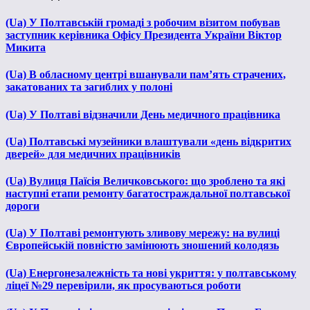
(Ua) У Полтавській громаді з робочим візитом побував
заступник керівника Офісу Президента України Віктор
Микита
(Ua) В обласному центрі вшанували пам’ять страчених,
закатованих та загиблих у полоні
(Ua) У Полтаві відзначили День медичного працівника
(Ua) Полтавські музейники влаштували «день відкритих
дверей» для медичних працівників
(Ua) Вулиця Паїсія Величковського: що зроблено та які
наступні етапи ремонту багатостраждальної полтавської
дороги
(Ua) У Полтаві ремонтують зливову мережу: на вулиці
Європейській повністю замінюють зношений колодязь
(Ua) Енергонезалежність та нові укриття: у полтавському
ліцеї №29 перевірили, як просуваються роботи