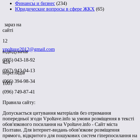
Финансы и бизнес
(234)
Юридические вопросы в сфере ЖКХ
(65)
зараз на
сайті
12
vpoltave2012@gmail.com
відвідувачів
(095) 043-18-92
424
(067) 943-04-13
переглядів
(066) 394-98-34
1001
(096) 749-87-41
Правила сайту:
Допускається цитування матеріалів без отримання
попередньої згоди Vpoltave.info за умови розміщення в тексті
обов'язкового посилання на Vpoltave.info - Сайт міста
Полтави. Для інтернет-видань обов'язкове розміщення
прямого, відкритого для пошукових систем гіперпосилання на