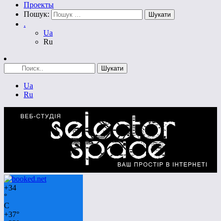
Проекты
Пошук:
.
Ua
Ru
Ua
Ru
+
34
°
C
+
37°