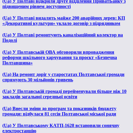
(Ua) У Полтаві відкрили друге відділення ПриватБанку з
підвищеним рівнем доступності
(Ua) У Полтаві видалять майже 200 аварійних дерев: КП
«Декоративні культури» уклало договір з підрядником
(Ua) У Полтаві ремонтують каналізаційний колектор на
Подолі
(Ua) У Полтавській ОВА обговорили впровадження
реформи шкільного харчування та проєкт «Безпечна
Полтавщина»
(Ua) На ремонт доріг у старостатах Полтавської громади
спрямують 30 мільйонів гривень
(Ua) У Полтавській громаді перейменували більше ніж 10
закладів загальної середньої освіти
(Ua) Внесли зміни до програм та показників бюджету
громади: відбулася 81 сесія Полтавської міської ради
(Ua) У Полтавському КАТП-1628 встановили сонячну
електростанцію