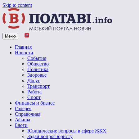
Skip to content
Меню
Vpoltave.info
Полтавский портал новостей
Главная
Новости
События
Общество
Политика
Здоровье
Досуг
Транспорт
Работа
Спорт
Финансы и бизнес
Галерея
Справочная
Афиша
Блоги
Юридические вопросы в сфере ЖКХ
Задай вопрос юристу