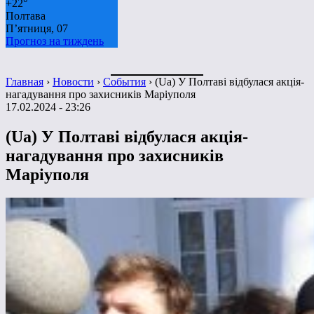
+
22°
Полтава
П’ятниця, 07
Прогноз на тиждень
Главная
›
Новости
›
События
›
(Ua) У Полтаві відбулася акція-
нагадування про захисників Маріуполя
17.02.2024 - 23:26
(Ua) У Полтаві відбулася акція-
нагадування про захисників
Маріуполя