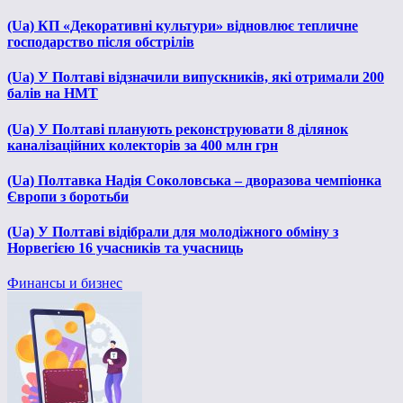
(Ua) КП «Декоративні культури» відновлює тепличне
господарство після обстрілів
(Ua) У Полтаві відзначили випускників, які отримали 200
балів на НМТ
(Ua) У Полтаві планують реконструювати 8 ділянок
каналізаційних колекторів за 400 млн грн
(Ua) Полтавка Надія Соколовська – дворазова чемпіонка
Європи з боротьби
(Ua) У Полтаві відібрали для молодіжного обміну з
Норвегією 16 учасників та учасниць
Финансы и бизнес