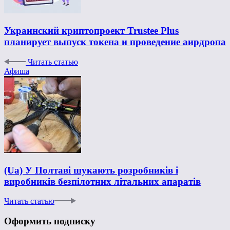
Украинский криптопроект Trustee Plus
планирует выпуск токена и проведение аирдропа
Читать статью
Афиша
(Ua) У Полтаві шукають розробників і
виробників безпілотних літальних апаратів
Читать статью
Оформить подписку