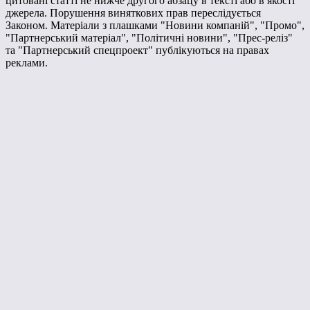
цитовані статті не нижче другого абзацу в тексті або в якості
джерела. Порушення виняткових прав переслідується
Законом. Матеріали з плашками "Новини компаній", "Промо",
"Партнерський матеріал", "Політичні новини", "Прес-реліз"
та "Партнерський спецпроект" публікуються на правах
реклами.