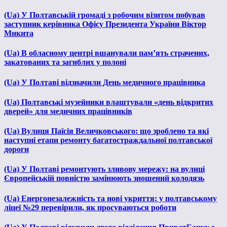
(Ua) У Полтавській громаді з робочим візитом побував
заступник керівника Офісу Президента України Віктор
Микита
(Ua) В обласному центрі вшанували пам’ять страчених,
закатованих та загиблих у полоні
(Ua) У Полтаві відзначили День медичного працівника
(Ua) Полтавські музейники влаштували «день відкритих
дверей» для медичних працівників
(Ua) Вулиця Паїсія Величковського: що зроблено та які
наступні етапи ремонту багатостраждальної полтавської
дороги
(Ua) У Полтаві ремонтують зливову мережу: на вулиці
Європейській повністю замінюють зношений колодязь
(Ua) Енергонезалежність та нові укриття: у полтавському
ліцеї №29 перевірили, як просуваються роботи