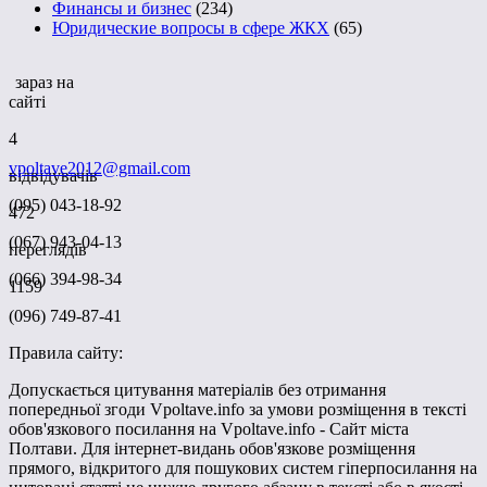
Финансы и бизнес
(234)
Юридические вопросы в сфере ЖКХ
(65)
зараз на
сайті
4
vpoltave2012@gmail.com
відвідувачів
(095) 043-18-92
472
(067) 943-04-13
переглядів
(066) 394-98-34
1159
(096) 749-87-41
Правила сайту:
Допускається цитування матеріалів без отримання
попередньої згоди Vpoltave.info за умови розміщення в тексті
обов'язкового посилання на Vpoltave.info - Сайт міста
Полтави. Для інтернет-видань обов'язкове розміщення
прямого, відкритого для пошукових систем гіперпосилання на