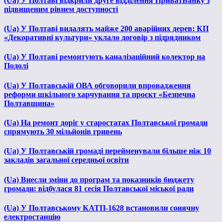
(Ua) У Полтаві відкрили друге відділення ПриватБанку з
підвищеним рівнем доступності
(Ua) У Полтаві видалять майже 200 аварійних дерев: КП
«Декоративні культури» уклало договір з підрядником
(Ua) У Полтаві ремонтують каналізаційний колектор на
Подолі
(Ua) У Полтавській ОВА обговорили впровадження
реформи шкільного харчування та проєкт «Безпечна
Полтавщина»
(Ua) На ремонт доріг у старостатах Полтавської громади
спрямують 30 мільйонів гривень
(Ua) У Полтавській громаді перейменували більше ніж 10
закладів загальної середньої освіти
(Ua) Внесли зміни до програм та показників бюджету
громади: відбулася 81 сесія Полтавської міської ради
(Ua) У Полтавському КАТП-1628 встановили сонячну
електростанцію