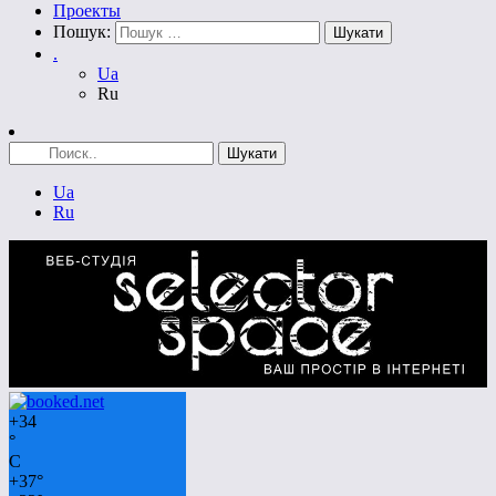
Проекты
Пошук:
.
Ua
Ru
Ua
Ru
+
34
°
C
+
37°