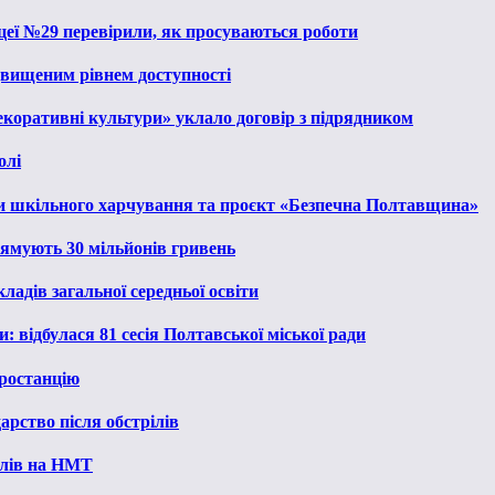
іцеї №29 перевірили, як просуваються роботи
ідвищеним рівнем доступності
екоративні культури» уклало договір з підрядником
олі
и шкільного харчування та проєкт «Безпечна Полтавщина»
рямують 30 мільйонів гривень
ладів загальної середньої освіти
: відбулася 81 сесія Полтавської міської ради
ростанцію
рство після обстрілів
алів на НМТ