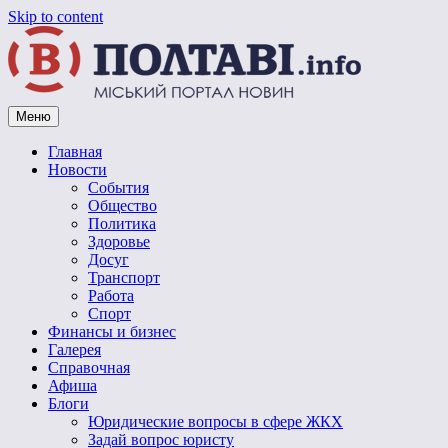
Skip to content
Меню
Vpoltave.info
Полтавский портал новостей
Главная
Новости
События
Общество
Политика
Здоровье
Досуг
Транспорт
Работа
Спорт
Финансы и бизнес
Галерея
Справочная
Афиша
Блоги
Юридические вопросы в сфере ЖКХ
Задай вопрос юристу