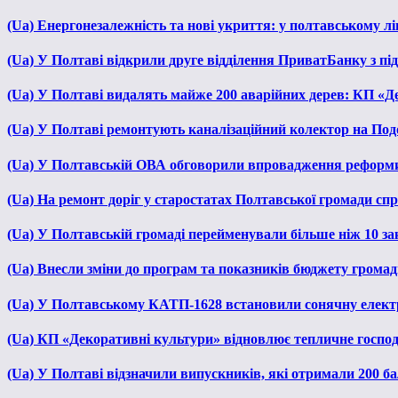
(Ua) Енергонезалежність та нові укриття: у полтавському л
(Ua) У Полтаві відкрили друге відділення ПриватБанку з п
(Ua) У Полтаві видалять майже 200 аварійних дерев: КП «Д
(Ua) У Полтаві ремонтують каналізаційний колектор на Под
(Ua) У Полтавській ОВА обговорили впровадження реформ
(Ua) На ремонт доріг у старостатах Полтавської громади сп
(Ua) У Полтавській громаді перейменували більше ніж 10 зак
(Ua) Внесли зміни до програм та показників бюджету громади
(Ua) У Полтавському КАТП-1628 встановили сонячну елект
(Ua) КП «Декоративні культури» відновлює тепличне господа
(Ua) У Полтаві відзначили випускників, які отримали 200 б