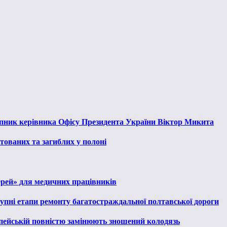
тупник керівника Офісу Президента України Віктор Микита
тованих та загиблих у полоні
ерей» для медичних працівників
тупні етапи ремонту багатостраждальної полтавської дороги
опейській повністю замінюють зношений колодязь