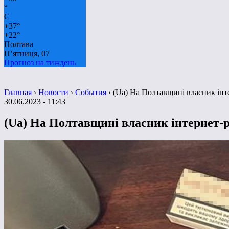
°
C
+
37°
+
22°
Полтава
П’ятниця, 07
Прогноз на тиждень
Главная
›
Новости
›
События
›
(Ua) На Полтавщині власник інте
30.06.2023 - 11:43
(Ua) На Полтавщині власник інтернет-р