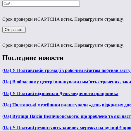
Срок проверки reCAPTCHA истек. Перезагрузите страницу.
Срок проверки reCAPTCHA истек. Перезагрузите страницу.
Последние новости
(Ua) У Полтавській громаді з робочим візитом побував зас
(Ua) В обласному центрі вшанували пам’ять страчених, зака
(Ua) У Полтаві відзначили День медичного працівника
(Ua) Полтавські музейники влаштували «день відкритих дв
(Ua) Вулиця Паїсія Величковського: що зроблено та які нас
(Ua) У Полтаві ремонтують зливову мережу: на вулиці Євр