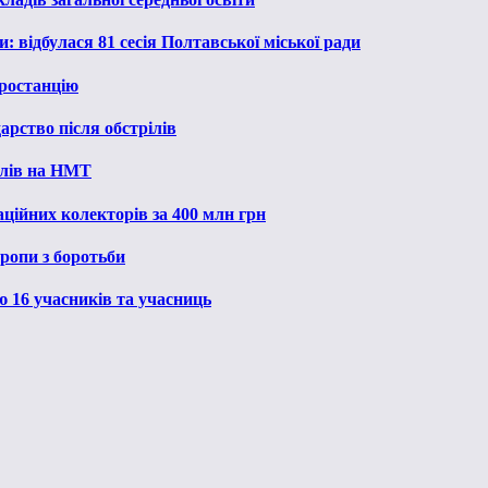
: відбулася 81 сесія Полтавської міської ради
ростанцію
рство після обстрілів
алів на НМТ
ційних колекторів за 400 млн грн
ропи з боротьби
ю 16 учасників та учасниць