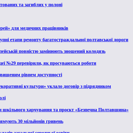
тованих та загиблих у полоні
ерей» для медичних працівників
тупні етапи ремонту багатостраждальної полтавської дороги
опейській повністю замінюють зношений колодязь
іцеї №29 перевірили, як просуваються роботи
ідвищеним рівнем доступності
екоративні культури» уклало договір з підрядником
олі
и шкільного харчування та проєкт «Безпечна Полтавщина»
рямують 30 мільйонів гривень
ладів загальної середньої освіти