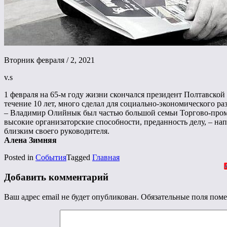
Вторник февраля / 2, 2021
v.s
1 февраля на 65-м году жизни скончался президент Полтавск
течение 10 лет, много сделал для социально-экономического р
– Владимир Олийнык был частью большой семьи Торгово-промы
высокие организаторские способности, преданность делу, – н
близким своего руководителя.
Алена Зимняя
Posted in
События
Tagged
Главная
Добавить комментарий
Ваш адрес email не будет опубликован.
Обязательные поля пом