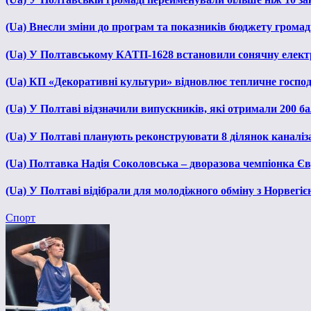
(Ua) Внесли зміни до програм та показників бюджету громади
(Ua) У Полтавському КАТП-1628 встановили сонячну елект
(Ua) КП «Декоративні культури» відновлює тепличне господа
(Ua) У Полтаві відзначили випускників, які отримали 200 б
(Ua) У Полтаві планують реконструювати 8 ділянок каналіза
(Ua) Полтавка Надія Соколовська – дворазова чемпіонка Єв
(Ua) У Полтаві відібрали для молодіжного обміну з Норвегіє
Спорт