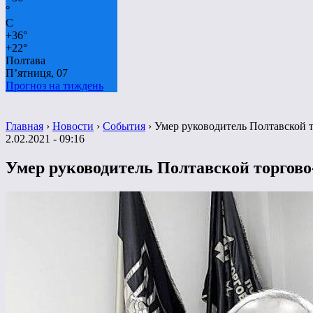
°
C
+
36°
+
22°
Полтава
П’ятниця, 07
Прогноз на тиждень
Главная
›
Новости
›
События
›
Умер руководитель Полтавской
2.02.2021 - 09:16
Умер руководитель Полтавской торго