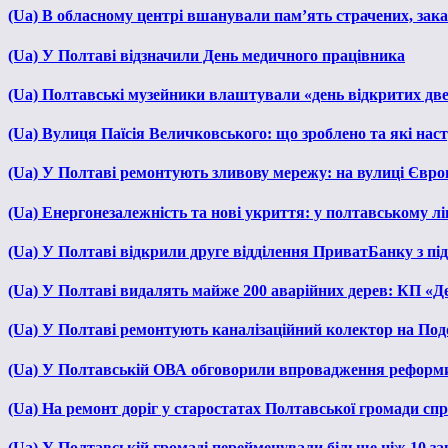
(Ua) В обласному центрі вшанували пам’ять страчених, зака
(Ua) У Полтаві відзначили День медичного працівника
(Ua) Полтавські музейники влаштували «день відкритих дв
(Ua) Вулиця Паїсія Величковського: що зроблено та які нас
(Ua) У Полтаві ремонтують зливову мережу: на вулиці Євр
(Ua) Енергонезалежність та нові укриття: у полтавському л
(Ua) У Полтаві відкрили друге відділення ПриватБанку з п
(Ua) У Полтаві видалять майже 200 аварійних дерев: КП «Д
(Ua) У Полтаві ремонтують каналізаційний колектор на Под
(Ua) У Полтавській ОВА обговорили впровадження реформ
(Ua) На ремонт доріг у старостатах Полтавської громади сп
(Ua) У Полтавській громаді перейменували більше ніж 10 зак