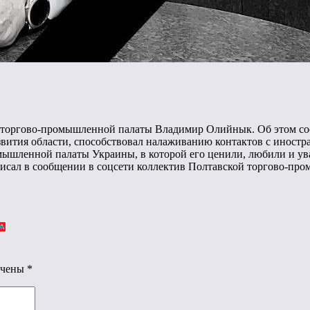
ой торгово-промышленной палаты Владимир Олийнык. Об этом со
азвития области, способствовал налаживанию контактов с иностр
шленной палаты Украины, в которой его ценили, любили и ува
аписал в сообщении в соцсети коллектив Полтавской торгово-п
ечены
*