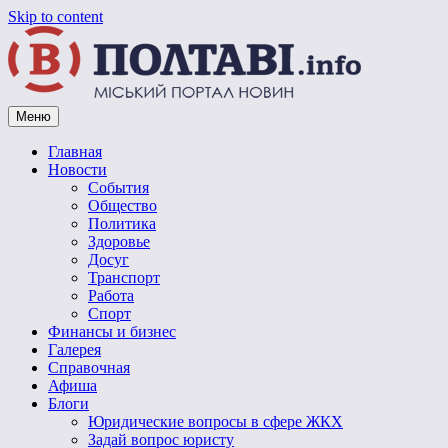
Skip to content
Меню
Vpoltave.info
Полтавский портал новостей
Главная
Новости
События
Общество
Политика
Здоровье
Досуг
Транспорт
Работа
Спорт
Финансы и бизнес
Галерея
Справочная
Афиша
Блоги
Юридические вопросы в сфере ЖКХ
Задай вопрос юристу