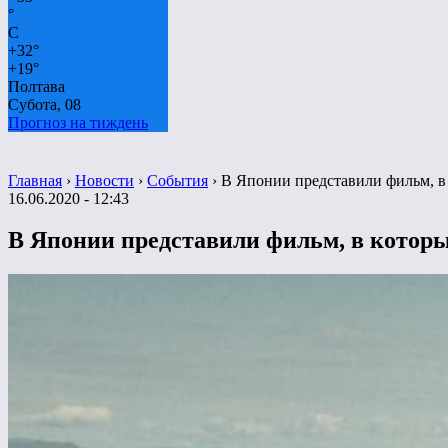
°
C
+
32°
+
19°
Полтава
Субота, 08
Прогноз на тиждень
Главная
›
Новости
›
События
›
В Японии представили фильм, в
16.06.2020 - 12:43
В Японии представили фильм, в котор