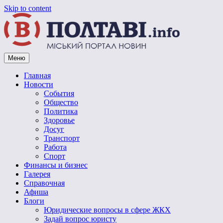
Skip to content
Меню
Vpoltave.info
Полтавский портал новостей
Главная
Новости
События
Общество
Политика
Здоровье
Досуг
Транспорт
Работа
Спорт
Финансы и бизнес
Галерея
Справочная
Афиша
Блоги
Юридические вопросы в сфере ЖКХ
Задай вопрос юристу