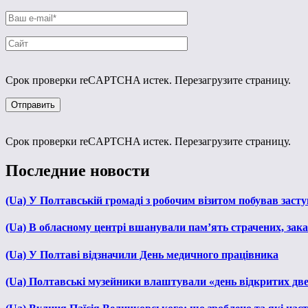
Срок проверки reCAPTCHA истек. Перезагрузите страницу.
Срок проверки reCAPTCHA истек. Перезагрузите страницу.
Последние новости
(Ua) У Полтавській громаді з робочим візитом побував зас
(Ua) В обласному центрі вшанували пам’ять страчених, зака
(Ua) У Полтаві відзначили День медичного працівника
(Ua) Полтавські музейники влаштували «день відкритих дв