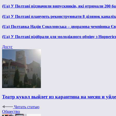
(Ua) У Полтаві відзначили випускників, які отримали 200 б
(Ua) У Полтаві планують реконструювати 8 ділянок каналіза
(Ua) Полтавка Надія Соколовська – дворазова чемпіонка Єв
(Ua) У Полтаві відібрали для молодіжного обміну з Норвегіє
Досуг
Театр кукол выйдет из карантина на месяц и уйд
Читать статью
Общество