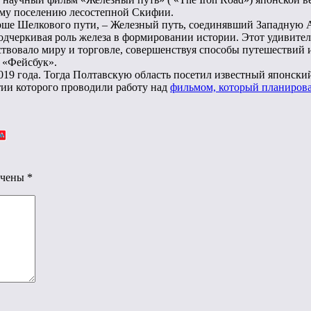
ому поселению лесостепной Скифии.
арше Шелкового пути, – Железный путь, соединявший Западную
одчеркивая роль железа в формировании истории. Этот удивите
бствовало миру и торговле, совершенствуя способы путешествий
 «Фейсбук».
19 года. Тогда Полтавскую область посетил известный японский
ии которого проводили работу над
фильмом, который планирова
ечены
*