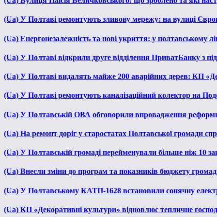
(Ua) Вулиця Паїсія Величковського: що зроблено та які нас
(Ua) У Полтаві ремонтують зливову мережу: на вулиці Євр
(Ua) Енергонезалежність та нові укриття: у полтавському л
(Ua) У Полтаві відкрили друге відділення ПриватБанку з п
(Ua) У Полтаві видалять майже 200 аварійних дерев: КП «Д
(Ua) У Полтаві ремонтують каналізаційний колектор на Под
(Ua) У Полтавській ОВА обговорили впровадження реформ
(Ua) На ремонт доріг у старостатах Полтавської громади сп
(Ua) У Полтавській громаді перейменували більше ніж 10 зак
(Ua) Внесли зміни до програм та показників бюджету громади
(Ua) У Полтавському КАТП-1628 встановили сонячну елект
(Ua) КП «Декоративні культури» відновлює тепличне господа