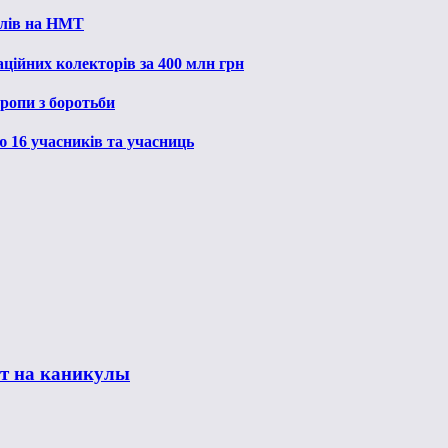
алів на НМТ
ційних колекторів за 400 млн грн
ропи з боротьби
ю 16 учасників та учасниць
ет на каникулы