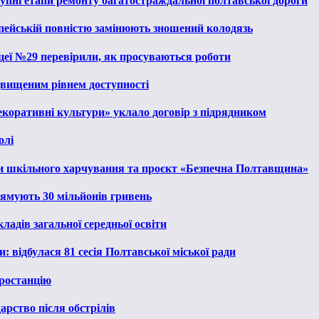
тупні етапи ремонту багатостраждальної полтавської дороги
опейській повністю замінюють зношений колодязь
іцеї №29 перевірили, як просуваються роботи
ідвищеним рівнем доступності
екоративні культури» уклало договір з підрядником
олі
и шкільного харчування та проєкт «Безпечна Полтавщина»
рямують 30 мільйонів гривень
ладів загальної середньої освіти
: відбулася 81 сесія Полтавської міської ради
ростанцію
рство після обстрілів