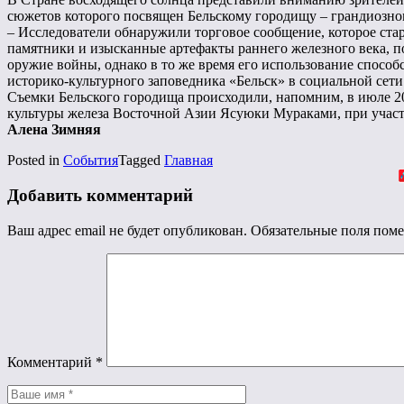
сюжетов которого посвящен Бельскому городищу – грандиозн
– Исследователи обнаружили торговое сообщение, которое ст
памятники и изысканные артефакты раннего железного века, п
оружие войны, однако в то же время его использование спосо
историко-культурного заповедника «Бельск» в социальной сети
Съемки Бельского городища происходили, напомним, в июле 20
культуры железа Восточной Азии Ясуюки Мураками, при участ
Алена Зимняя
Posted in
События
Tagged
Главная
Добавить комментарий
Ваш адрес email не будет опубликован.
Обязательные поля пом
Комментарий
*