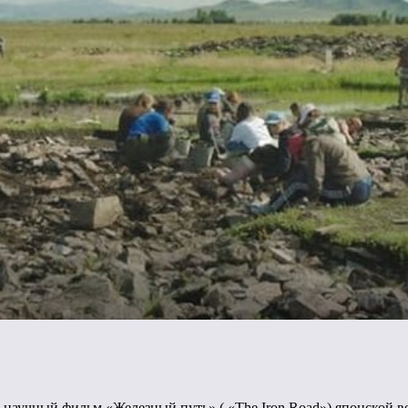
й научный фильм «Железный путь» ( «The Iron Road») японск