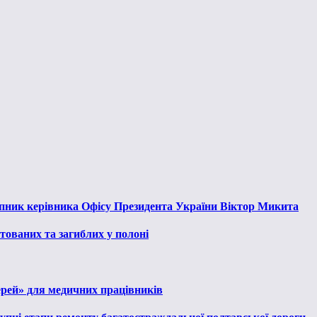
тупник керівника Офісу Президента України Віктор Микита
тованих та загиблих у полоні
ерей» для медичних працівників