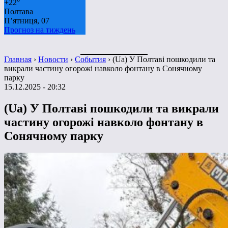
+
22°
Полтава
П’ятниця, 07
Прогноз на тиждень
Главная
›
Новости
›
События
›
(Ua) У Полтаві пошкодили та
викрали частину огорожі навколо фонтану в Сонячному
парку
15.12.2025 - 20:32
(Ua) У Полтаві пошкодили та викрали
частину огорожі навколо фонтану в
Сонячному парку