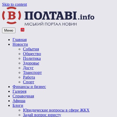
Skip to content
Меню
Vpoltave.info
Полтавский портал новостей
Главная
Новости
События
Общество
Политика
Здоровье
Досуг
Транспорт
Работа
Спорт
Финансы и бизнес
Галерея
Справочная
Афиша
Блоги
Юридические вопросы в сфере ЖКХ
Задай вопрос юристу