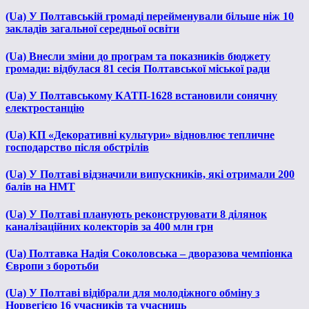
(Ua) У Полтавській громаді перейменували більше ніж 10
закладів загальної середньої освіти
(Ua) Внесли зміни до програм та показників бюджету
громади: відбулася 81 сесія Полтавської міської ради
(Ua) У Полтавському КАТП-1628 встановили сонячну
електростанцію
(Ua) КП «Декоративні культури» відновлює тепличне
господарство після обстрілів
(Ua) У Полтаві відзначили випускників, які отримали 200
балів на НМТ
(Ua) У Полтаві планують реконструювати 8 ділянок
каналізаційних колекторів за 400 млн грн
(Ua) Полтавка Надія Соколовська – дворазова чемпіонка
Європи з боротьби
(Ua) У Полтаві відібрали для молодіжного обміну з
Норвегією 16 учасників та учасниць