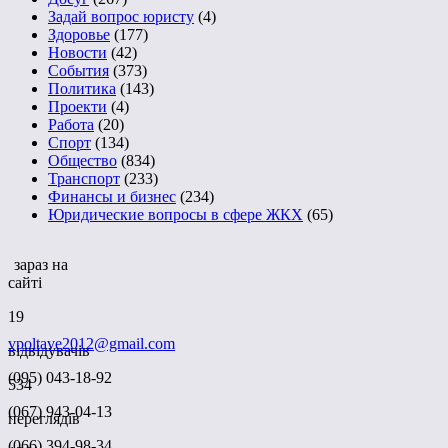
Задай вопрос юристу
(4)
Здоровье
(177)
Новости
(42)
События
(373)
Политика
(143)
Проекти
(4)
Работа
(20)
Спорт
(134)
Общество
(834)
Транспорт
(233)
Финансы и бизнес
(234)
Юридические вопросы в сфере ЖКХ
(65)
зараз на
сайті
19
vpoltave2012@gmail.com
відвідувачів
(095) 043-18-92
534
(067) 943-04-13
переглядів
(066) 394-98-34