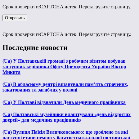
Срок проверки reCAPTCHA истек. Перезагрузите страницу.
Срок проверки reCAPTCHA истек. Перезагрузите страницу.
Последние новости
(Ua) У Полтавській громаді з робочим візитом побував
заступник керівника Офісу Президента України Віктор
Микита
(Ua) В обласному центрі вшанували пам’ять страчених,
закатованих та загиблих у полоні
(Ua) У Полтаві відзначили День медичного працівника
(Ua) Полтавські музейники влаштували «день відкритих
дверей» для медичних працівників
(Ua) Вулиця Паїсія Величковського: що зроблено та які
наступні етапи ремонту багатостраждальної полтавської