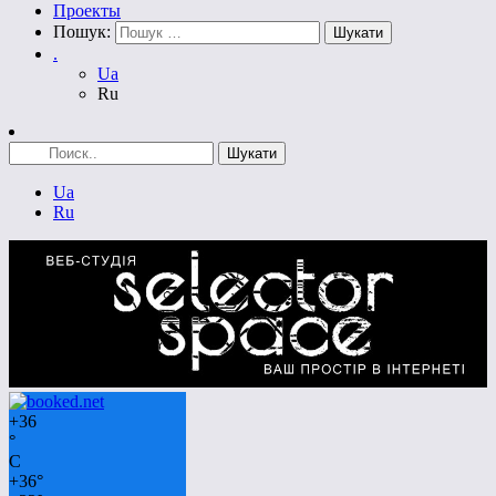
Проекты
Пошук:
.
Ua
Ru
Ua
Ru
+
36
°
C
+
36°