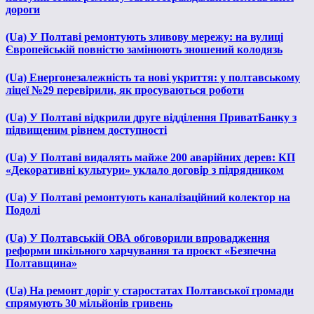
дороги
(Ua) У Полтаві ремонтують зливову мережу: на вулиці
Європейській повністю замінюють зношений колодязь
(Ua) Енергонезалежність та нові укриття: у полтавському
ліцеї №29 перевірили, як просуваються роботи
(Ua) У Полтаві відкрили друге відділення ПриватБанку з
підвищеним рівнем доступності
(Ua) У Полтаві видалять майже 200 аварійних дерев: КП
«Декоративні культури» уклало договір з підрядником
(Ua) У Полтаві ремонтують каналізаційний колектор на
Подолі
(Ua) У Полтавській ОВА обговорили впровадження
реформи шкільного харчування та проєкт «Безпечна
Полтавщина»
(Ua) На ремонт доріг у старостатах Полтавської громади
спрямують 30 мільйонів гривень