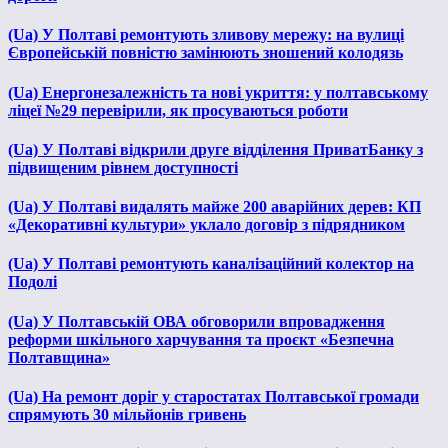
(Ua) У Полтаві ремонтують зливову мережу: на вулиці
Європейській повністю замінюють зношений колодязь
(Ua) Енергонезалежність та нові укриття: у полтавському
ліцеї №29 перевірили, як просуваються роботи
(Ua) У Полтаві відкрили друге відділення ПриватБанку з
підвищеним рівнем доступності
(Ua) У Полтаві видалять майже 200 аварійних дерев: КП
«Декоративні культури» уклало договір з підрядником
(Ua) У Полтаві ремонтують каналізаційний колектор на
Подолі
(Ua) У Полтавській ОВА обговорили впровадження
реформи шкільного харчування та проєкт «Безпечна
Полтавщина»
(Ua) На ремонт доріг у старостатах Полтавської громади
спрямують 30 мільйонів гривень