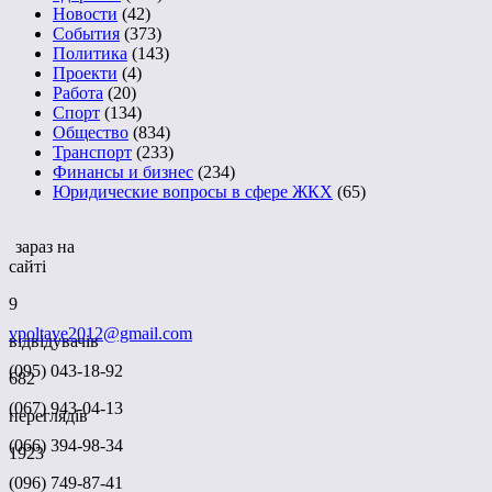
Новости
(42)
События
(373)
Политика
(143)
Проекти
(4)
Работа
(20)
Спорт
(134)
Общество
(834)
Транспорт
(233)
Финансы и бизнес
(234)
Юридические вопросы в сфере ЖКХ
(65)
зараз на
сайті
9
vpoltave2012@gmail.com
відвідувачів
(095) 043-18-92
682
(067) 943-04-13
переглядів
(066) 394-98-34
1923
(096) 749-87-41