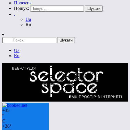
Проекты
Пошук:
.
Ua
Ru
Ua
Ru
+
35
°
C
+
36°