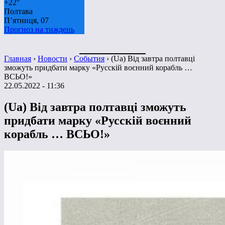
+
22°
Полтава
П’ятниця, 07
Прогноз на тиждень
Главная
›
Новости
›
События
›
(Ua) Від завтра полтавці
зможуть придбати марку «Русскій воєнний корабль …
ВСЬО!»
22.05.2022 - 11:36
(Ua) Від завтра полтавці зможуть
придбати марку «Русскій воєнний
корабль … ВСЬО!»