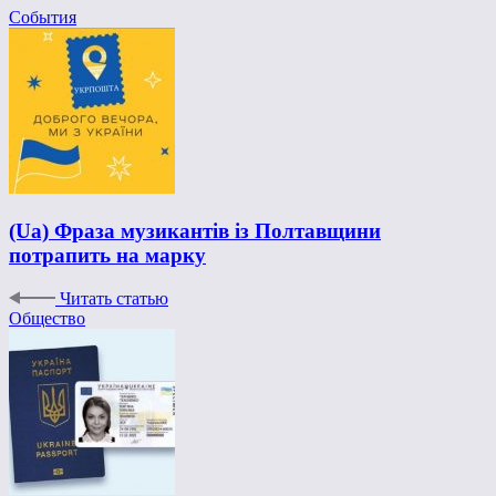
События
(Ua) Фраза музикантів із Полтавщини
потрапить на марку
Читать статью
Общество