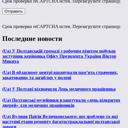
Срок проверки reCAPTCHA истек. Перезагрузите страницу.
Срок проверки reCAPTCHA истек. Перезагрузите страницу.
Последние новости
(Ua) У Полтавській громаді з робочим візитом побував
заступник керівника Офісу Президента України Віктор
Микита
(Ua) В обласному центрі вшанували пам’ять страчених,
закатованих та загиблих у полоні
(Ua) У Полтаві відзначили День медичного працівника
(Ua) Полтавські музейники влаштували «день відкритих
дверей» для медичних працівників
(Ua) Вулиця Паїсія Величковського: що зроблено та які
наступні етапи ремонту багатостраждальної полтавської
дороги