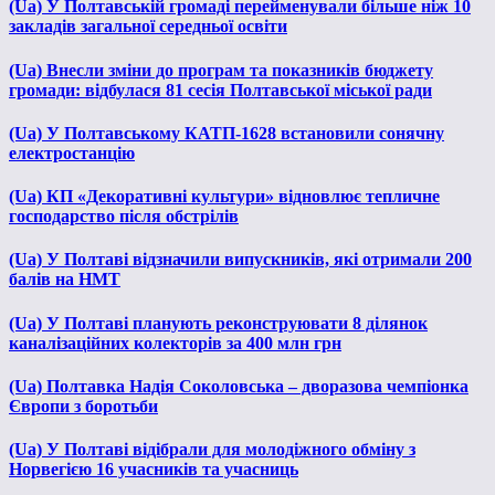
(Ua) У Полтавській громаді перейменували більше ніж 10
закладів загальної середньої освіти
(Ua) Внесли зміни до програм та показників бюджету
громади: відбулася 81 сесія Полтавської міської ради
(Ua) У Полтавському КАТП-1628 встановили сонячну
електростанцію
(Ua) КП «Декоративні культури» відновлює тепличне
господарство після обстрілів
(Ua) У Полтаві відзначили випускників, які отримали 200
балів на НМТ
(Ua) У Полтаві планують реконструювати 8 ділянок
каналізаційних колекторів за 400 млн грн
(Ua) Полтавка Надія Соколовська – дворазова чемпіонка
Європи з боротьби
(Ua) У Полтаві відібрали для молодіжного обміну з
Норвегією 16 учасників та учасниць