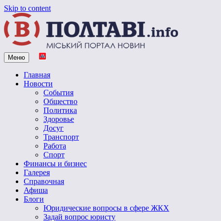
Skip to content
Меню
Vpoltave.info
Полтавский портал новостей
Главная
Новости
События
Общество
Политика
Здоровье
Досуг
Транспорт
Работа
Спорт
Финансы и бизнес
Галерея
Справочная
Афиша
Блоги
Юридические вопросы в сфере ЖКХ
Задай вопрос юристу