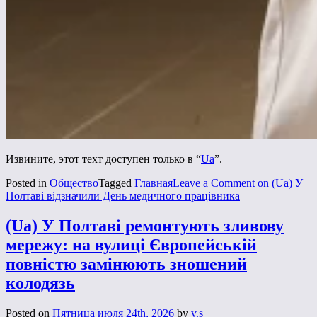
Извините, этот техт доступен только в “
Ua
”.
Posted in
Общество
Tagged
Главная
Leave a Comment
on (Ua) У
Полтаві відзначили День медичного працівника
(Ua) У Полтаві ремонтують зливову
мережу: на вулиці Європейській
повністю замінюють зношений
колодязь
Posted on
Пятница июля 24th, 2026
by
v.s