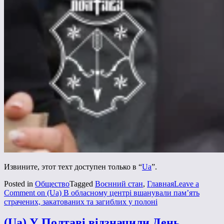
Извините, этот техт доступен только в “
Ua
”.
Posted in
Общество
Tagged
Воєнний стан
,
Главная
Leave a
Comment
on (Ua) В обласному центрі вшанували пам’ять
страчених, закатованих та загиблих у полоні
(Ua) У Полтаві відзначили День