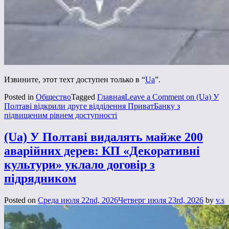
Извините, этот техт доступен только в “
Ua
”.
Posted in
Общество
Tagged
Главная
Leave a Comment
on (Ua) У
Полтаві відкрили друге відділення ПриватБанку з
підвищеним рівнем доступності
(Ua) У Полтаві видалять майже 200
аварійних дерев: КП «Декоративні
культури» уклало договір з
підрядником
Posted on
Среда июля 22nd, 2026
Четверг июля 23rd, 2026
by
v.s