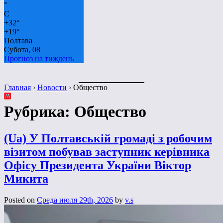
°
C
+
32°
+
19°
Полтава
Субота, 08
Прогноз на тиждень
Главная
›
Новости
›
Общество
Рубрика:
Общество
(Ua) У Полтавській громаді з робочим
візитом побував заступник керівника
Офісу Президента України Віктор
Микита
Posted on
Среда июля 29th, 2026
by
v.s