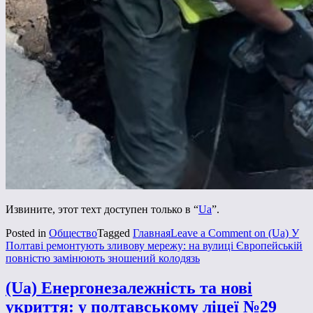
Извините, этот техт доступен только в “
Ua
”.
Posted in
Общество
Tagged
Главная
Leave a Comment
on (Ua) У
Полтаві ремонтують зливову мережу: на вулиці Європейській
повністю замінюють зношений колодязь
(Ua) Енергонезалежність та нові
укриття: у полтавському ліцеї №29