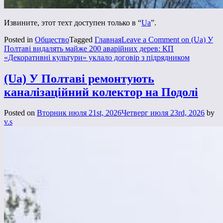
Извините, этот техт доступен только в “
Ua
”.
Posted in
Общество
Tagged
Главная
Leave a Comment
on (Ua) У
Полтаві видалять майже 200 аварійних дерев: КП
«Декоративні культури» уклало договір з підрядником
(Ua) У Полтаві ремонтують
каналізаційний колектор на Подолі
Posted on
Вторник июля 21st, 2026
Четверг июля 23rd, 2026
by
v.s