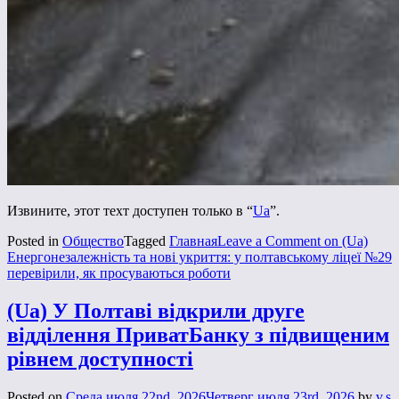
Извините, этот техт доступен только в “
Ua
”.
Posted in
Общество
Tagged
Главная
Leave a Comment
on (Ua)
Енергонезалежність та нові укриття: у полтавському ліцеї №29
перевірили, як просуваються роботи
(Ua) У Полтаві відкрили друге
відділення ПриватБанку з підвищеним
рівнем доступності
Posted on
Среда июля 22nd, 2026
Четверг июля 23rd, 2026
by
v.s