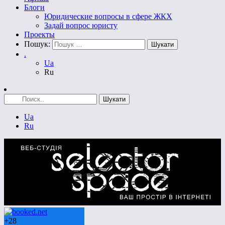
Блоги
Юридические вопросы в сфере ЖКХ
Задай вопрос юристу
Проекты
Пошук:
.
Ua
Ru
Ua
Ru
+
28