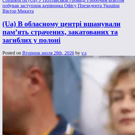
Comment
on (Ua) У Полтавській громаді з робочим візитом
побував заступник керівника Офісу Президента України
Віктор Микита
(Ua) В обласному центрі вшанували
пам’ять страчених, закатованих та
загиблих у полоні
Posted on
Вторник июля 28th, 2026
by
v.s