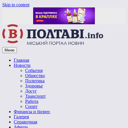
Skip to content
Меню
Vpoltave.info
Полтавский портал новостей
Главная
Новости
События
Общество
Политика
Здоровье
Досуг
Транспорт
Работа
Спорт
Финансы и бизнес
Галерея
Справочная
Афиша