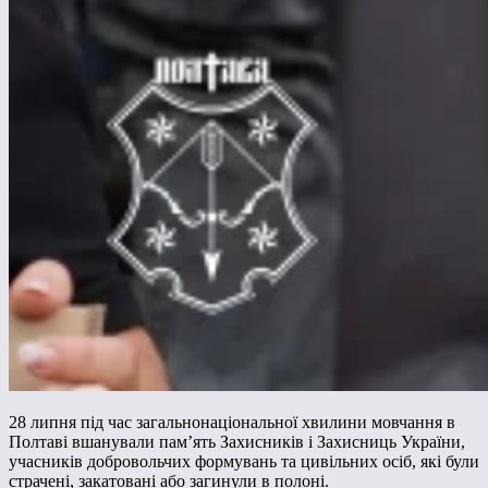
28 липня під час загальнонаціональної хвилини мовчання в
Полтаві вшанували пам’ять Захисників і Захисниць України,
учасників добровольчих формувань та цивільних осіб, які були
страчені, закатовані або загинули в полоні.