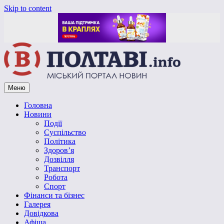
Skip to content
Меню
Vpoltave.info
Полтавський портал новин
Головна
Новини
Події
Суспільство
Політика
Здоров’я
Дозвілля
Транспорт
Робота
Спорт
Фінанси та бізнес
Галерея
Довідкова
Афіша