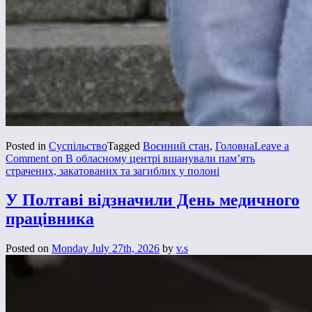
Posted in
Суспільство
Tagged
Воєнний стан
,
Головна
Leave a
Comment
on В обласному центрі вшанували пам’ять
страчених, закатованих та загиблих у полоні
У Полтаві відзначили День медичного
працівника
Posted on
Monday July 27th, 2026
by
v.s