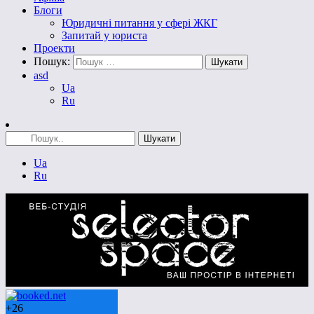
Блоги
Юридичні питання у сфері ЖКГ
Запитай у юриста
Проекти
Пошук:
asd
Ua
Ru
Ua
Ru
+
26