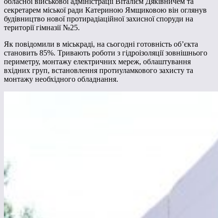
обласної військової адміністрації Віталієм Дяківничем та
секретарем міської ради Катериною Ямщиковою він оглянув
будівництво нової протирадіаційної захисної споруди на
території гімназії №25.
Як повідомили в міськраді, на сьогодні готовність об’єкта
становить 85%. Тривають роботи з гідроізоляції зовнішнього
периметру, монтажу електричних мереж, облаштування
вхідних груп, встановлення протиуламкового захисту та
монтажу необхідного обладнання.