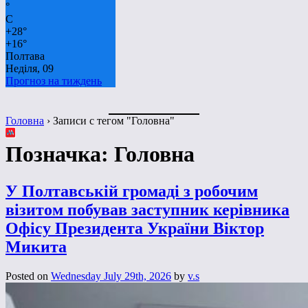
°
C
+
28°
+
16°
Полтава
Неділя, 09
Прогноз на тиждень
Головна
›
Записи с тегом "Головна"
Позначка:
Головна
У Полтавській громаді з робочим
візитом побував заступник керівника
Офісу Президента України Віктор
Микита
Posted on
Wednesday July 29th, 2026
by
v.s