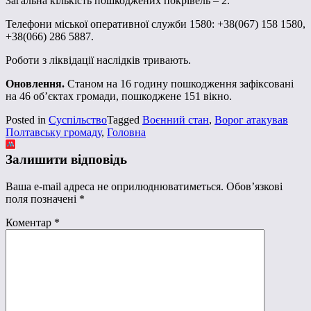
Загальна кількість пошкоджених покрівель – 2.
Телефони міської оперативної служби 1580: +38(067) 158 1580,
+38(066) 286 5887.
Роботи з ліквідації наслідків тривають.
Оновлення.
Станом на 16 годину пошкодження зафіксовані
на 46 об’єктах громади, пошкоджене 151 вікно.
Posted in
Суспільство
Tagged
Воєнний стан
,
Ворог атакував
Полтавську громаду
,
Головна
Залишити відповідь
Ваша e-mail адреса не оприлюднюватиметься.
Обов’язкові
поля позначені
*
Коментар
*