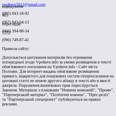
vpoltave2012@gmail.com
відвідувачів
(095) 043-18-92
463
(067) 943-04-13
переглядів
(066) 394-98-34
1252
(096) 749-87-41
Правила сайту:
Допускається цитування матеріалів без отримання
попередньої згоди Vpoltave.info за умови розміщення в тексті
обов'язкового посилання на Vpoltave.info - Сайт міста
Полтави. Для інтернет-видань обов'язкове розміщення
прямого, відкритого для пошукових систем гіперпосилання на
цитовані статті не нижче другого абзацу в тексті або в якості
джерела. Порушення виняткових прав переслідується
Законом. Матеріали з плашками "Новини компаній", "Промо",
"Партнерський матеріал", "Політичні новини", "Прес-реліз"
та "Партнерський спецпроект" публікуються на правах
реклами.