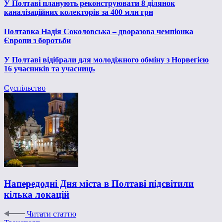
У Полтаві планують реконструювати 8 ділянок
каналізаційних колекторів за 400 млн грн
Полтавка Надія Соколовська – дворазова чемпіонка
Європи з боротьби
У Полтаві відібрали для молодіжного обміну з Норвегією
16 учасників та учасниць
Суспільство
Напередодні Дня міста в Полтаві підсвітили
кілька локацій
Читати статтю