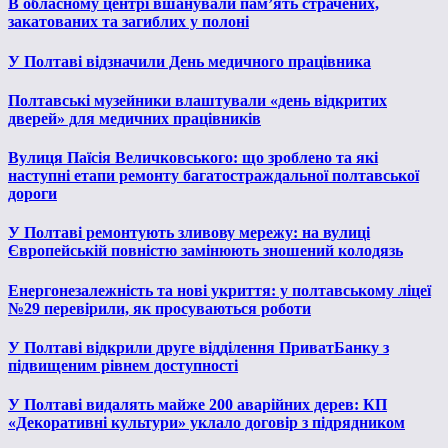
В обласному центрі вшанували пам’ять страчених,
закатованих та загиблих у полоні
У Полтаві відзначили День медичного працівника
Полтавські музейники влаштували «день відкритих
дверей» для медичних працівників
Вулиця Паїсія Величковського: що зроблено та які
наступні етапи ремонту багатостраждальної полтавської
дороги
У Полтаві ремонтують зливову мережу: на вулиці
Європейській повністю замінюють зношений колодязь
Енергонезалежність та нові укриття: у полтавському ліцеї
№29 перевірили, як просуваються роботи
У Полтаві відкрили друге відділення ПриватБанку з
підвищеним рівнем доступності
У Полтаві видалять майже 200 аварійних дерев: КП
«Декоративні культури» уклало договір з підрядником