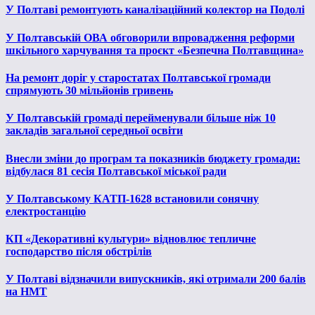
У Полтаві ремонтують каналізаційний колектор на Подолі
У Полтавській ОВА обговорили впровадження реформи
шкільного харчування та проєкт «Безпечна Полтавщина»
На ремонт доріг у старостатах Полтавської громади
спрямують 30 мільйонів гривень
У Полтавській громаді перейменували більше ніж 10
закладів загальної середньої освіти
Внесли зміни до програм та показників бюджету громади:
відбулася 81 сесія Полтавської міської ради
У Полтавському КАТП-1628 встановили сонячну
електростанцію
КП «Декоративні культури» відновлює тепличне
господарство після обстрілів
У Полтаві відзначили випускників, які отримали 200 балів
на НМТ