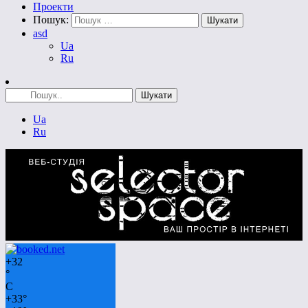
Проекти
Пошук:
asd
Ua
Ru
Ua
Ru
+
32
°
C
+
33°