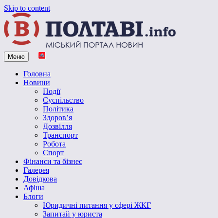
Skip to content
Меню
Vpoltave.info
Полтавський портал новин
Головна
Новини
Події
Суспільство
Політика
Здоров’я
Дозвілля
Транспорт
Робота
Спорт
Фінанси та бізнес
Галерея
Довідкова
Афіша
Блоги
Юридичні питання у сфері ЖКГ
Запитай у юриста