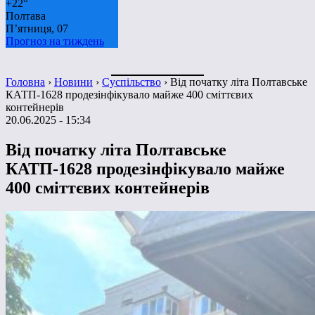
+
22°
Полтава
П’ятниця, 07
Прогноз на тиждень
Головна
›
Новини
›
Суспільство
›
Від початку літа Полтавське
КАТП-1628 продезінфікувало майже 400 сміттєвих
контейнерів
20.06.2025 - 15:34
Від початку літа Полтавське
КАТП-1628 продезінфікувало майже
400 сміттєвих контейнерів