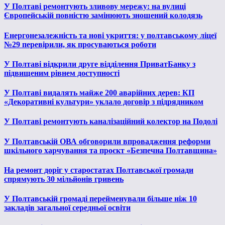
У Полтаві ремонтують зливову мережу: на вулиці
Європейській повністю замінюють зношений колодязь
Енергонезалежність та нові укриття: у полтавському ліцеї
№29 перевірили, як просуваються роботи
У Полтаві відкрили друге відділення ПриватБанку з
підвищеним рівнем доступності
У Полтаві видалять майже 200 аварійних дерев: КП
«Декоративні культури» уклало договір з підрядником
У Полтаві ремонтують каналізаційний колектор на Подолі
У Полтавській ОВА обговорили впровадження реформи
шкільного харчування та проєкт «Безпечна Полтавщина»
На ремонт доріг у старостатах Полтавської громади
спрямують 30 мільйонів гривень
У Полтавській громаді перейменували більше ніж 10
закладів загальної середньої освіти