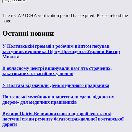
The reCAPTCHA verification period has expired. Please reload the
page.
Останні новини
У Полтавській громаді з робочим візитом побував
заступник керівника Офісу Президента України Віктор
Микита
В обласному центрі вшанували пам’ять страчених,
закатованих та загиблих у полоні
У Полтаві відзначили День медичного працівника
Полтавські музейники влаштували «день відкритих
дверей» для медичних працівників
Вулиця Паїсія Величковського: що зроблено та які
наступні етапи ремонту багатостраждальної полтавської
дороги