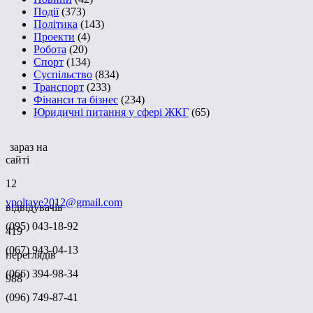
Події
(373)
Політика
(143)
Проекти
(4)
Робота
(20)
Спорт
(134)
Суспільство
(834)
Транспорт
(233)
Фінанси та бізнес
(234)
Юридичні питання у сфері ЖКГ
(65)
зараз на
сайті
12
vpoltave2012@gmail.com
відвідувачів
(095) 043-18-92
419
(067) 943-04-13
переглядів
(066) 394-98-34
988
(096) 749-87-41