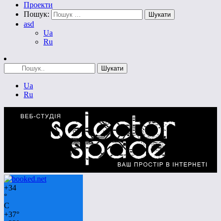
Проекти
Пошук:
asd
Ua
Ru
Ua
Ru
+
34
°
C
+
37°