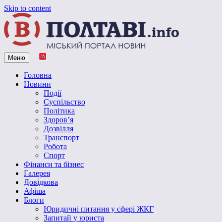
Skip to content
Меню
Vpoltave.info
Полтавський портал новин
Головна
Новини
Події
Суспільство
Політика
Здоров’я
Дозвілля
Транспорт
Робота
Спорт
Фінанси та бізнес
Галерея
Довідкова
Афіша
Блоги
Юридичні питання у сфері ЖКГ
Запитай у юриста