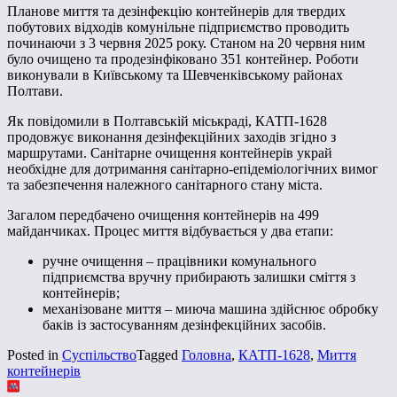
Планове миття та дезінфекцію контейнерів для твердих
побутових відходів комунільне підприємство проводить
починаючи з 3 червня 2025 року. Станом на 20 червня ним
було очищено та продезінфіковано 351 контейнер. Роботи
виконували в Київському та Шевченківському районах
Полтави.
Як повідомили в Полтавській міськраді, КАТП-1628
продовжує виконання дезінфекційних заходів згідно з
маршрутами. Санітарне очищення контейнерів украй
необхідне для дотримання санітарно-епідеміологічних вимог
та забезпечення належного санітарного стану міста.
Загалом передбачено очищення контейнерів на 499
майданчиках. Процес миття відбувається у два етапи:
ручне очищення – працівники комунального
підприємства вручну прибирають залишки сміття з
контейнерів;
механізоване миття – миюча машина здійснює обробку
баків із застосуванням дезінфекційних засобів.
Posted in
Суспільство
Tagged
Головна
,
КАТП-1628
,
Миття
контейнерів