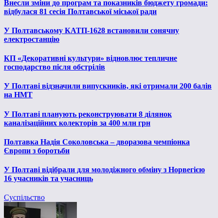
Внесли зміни до програм та показників бюджету громади:
відбулася 81 сесія Полтавської міської ради
У Полтавському КАТП-1628 встановили сонячну
електростанцію
КП «Декоративні культури» відновлює тепличне
господарство після обстрілів
У Полтаві відзначили випускників, які отримали 200 балів
на НМТ
У Полтаві планують реконструювати 8 ділянок
каналізаційних колекторів за 400 млн грн
Полтавка Надія Соколовська – дворазова чемпіонка
Європи з боротьби
У Полтаві відібрали для молодіжного обміну з Норвегією
16 учасників та учасниць
Суспільство