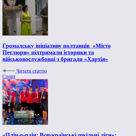
Громадську ініціативу полтавців «Місто
Петлюри» підтримали історики та
військовослужбовці з бригади «Хартія»
Читати статтю
Спорт
«Пліч-о-пліч: Всеукраїнські шкільні ліги»: