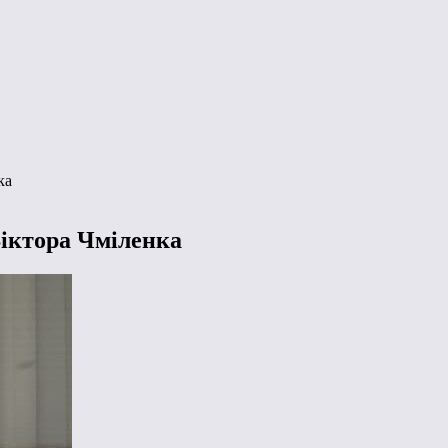
ка
Віктора Чміленка