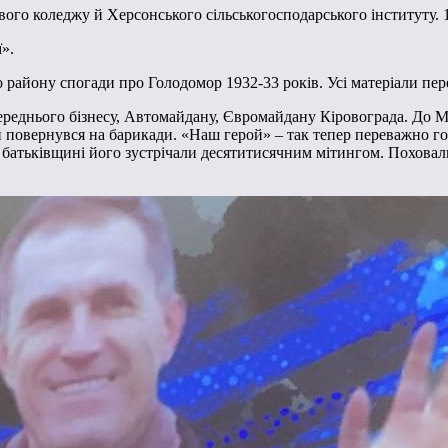
ого коледжу й Херсонського сільськогосподарського інституту. 
».
 району спогади про Голодомор 1932-33 років. Усі матеріали пер
ереднього бізнесу, Автомайдану, Євромайдану Кіровограда. До М
я й повернувся на барикади. «Наш герой» – так тепер переважно го
й батьківщині його зустрічали десятитисячним мітингом. Поховали