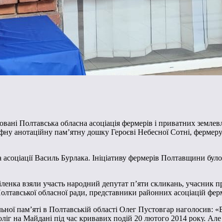
овані Полтавська обласна асоціація фермерів і приватних земле
ьєфну анотаційну пам’ятну дошку Героєві Небесної Сотні, фермер
а асоціації Василь Бурлака. Ініціативу фермерів Полтавщини бу
міленка взяли участь народний депутат п’яти скликань, учасник 
и Полтавської обласної ради, представники районних асоціацій фе
ьної пам’яті в Полтавській області Олег Пустовгар наголосив: «
 поліг на Майдані під час кривавих подій 20 лютого 2014 року. А