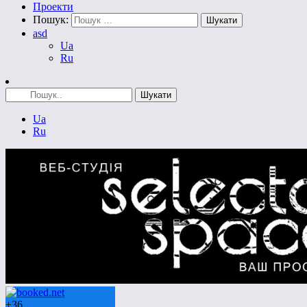
Проекти
Пошук:
asd
Ua
Ru
Ua
Ru
+
36