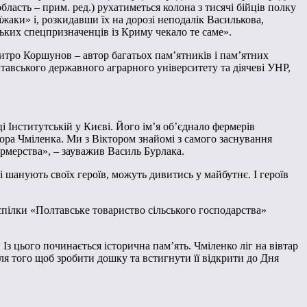
бласть – прим. ред.) рухатиметься колона з тисячі бійців полку
аки» і, розкидавши їх на дорозі неподалік Василькова,
ських спецпризначенців із Криму чекало те саме».
тро Коршунов – автор багатьох пам’ятників і пам’ятних
тавського державного аграрного університету та діячеві УНР,
 Інститутській у Києві. Його ім’я об’єднало фермерів
ора Чміленка. Ми з Віктором знайомі з самого заснування
ермерства», – зауважив Василь Бурлака.
кі шанують своїх героїв, можуть дивитись у майбутнє. І героїв
спілки «Полтавське товариство сільського господарства»
з цього починається історична пам’ять. Чміленко ліг на вівтар
ля того щоб зробити дошку та встигнути її відкрити до Дня