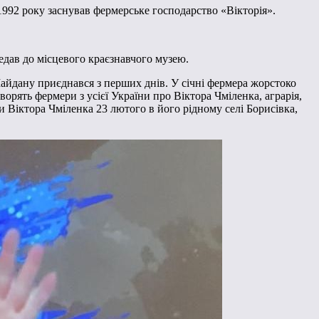
1992 року заснував фермерське господарство «Вікторія».
едав до місцевого краєзнавчого музею.
айдану приєднався з перших днів. У січні фермера жорстоко
ворять фермери з усієї України про Віктора Чміленка, аграрія,
 Віктора Чміленка 23 лютого в його рідному селі Борисівка,