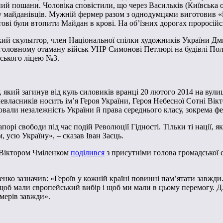
дний пошани. Чоловіка сповістили, що через Васильків (Київська о
у майданівців. Мужній фермер разом з однодумцями виготовив «їж
тові були втопити Майдан в крові. На об’їзних дорогах проросій
ий скульптор, член Національної спілки художників України Дми
, головному отаману військ УНР Симонові Петлюрі на будівлі Пол
вського ліцею №3.
який загинув від куль силовиків вранці 20 лютого 2014 на вулиці
евласників носить ім’я Героя України, Героя Небесної Сотні Вікт
ювали незалежність України й права середнього класу, зокрема ф
орі свободи під час подій Революції Гідності. Тільки ті нації, я
 усю Україну», – сказав Іван Заєць.
 Віктором Чміленком
поділився
з присутніми голова громадської 
о зазначив: «Героїв у кожній країні повинні пам’ятати завжди. І
 щоб мали європейський вибір і щоб ми мали в цьому перемогу. Д
рмерів завжди».