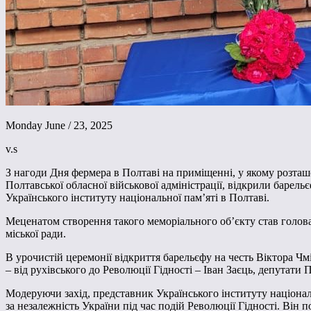
Monday June / 23, 2025
v.s
З нагоди Дня фермера в Полтаві на приміщенні, у якому розташ
Полтавської обласної військової адміністрації, відкрили барел
Українського інституту національної пам’яті в Полтаві.
Меценатом створення такого меморіального об’єкту став голов
міської ради.
В урочистій церемонії відкриття барельєфу на честь Віктора Ч
– від рухівського до Революції Гідності – Іван Заєць, депутат
Модеруючи захід, представник Українського інституту націонал
за незалежність України під час подій Революції Гідності. Він