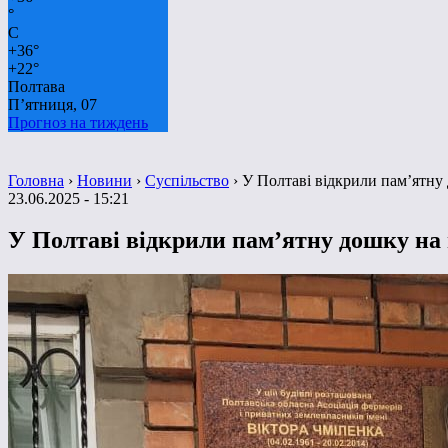
°
C
+
36°
+
22°
Полтава
П’ятниця, 07
Прогноз на тиждень
Головна
›
Новини
›
Суспільство
›
У Полтаві відкрили пам’ятну
23.06.2025 - 15:21
У Полтаві відкрили пам’ятну дошку на 