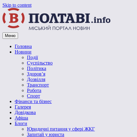
Skip to content
Меню
Vpoltave.info
Полтавський портал новин
Головна
Новини
Події
Суспільство
Політика
Здоров’я
Дозвілля
Транспорт
Робота
Спорт
Фінанси та бізнес
Галерея
Довідкова
Афіша
Блоги
Юридичні питання у сфері ЖКГ
Запитай у юриста