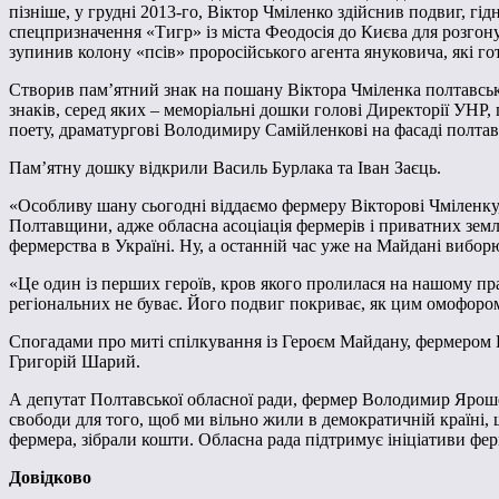
пізніше, у грудні 2013-го, Віктор Чміленко здійснив подвиг, гі
спецпризначення «Тигр» із міста Феодосія до Києва для розгон
зупинив колону «псів» проросійського агента януковича, які го
Створив пам’ятний знак на пошану Віктора Чміленка полтавськ
знаків, серед яких – меморіальні дошки голові Директорії УНР
поету, драматургові Володимиру Самійленкові на фасаді полта
Пам’ятну дошку відкрили Василь Бурлака та Іван Заєць.
«Особливу шану сьогодні віддаємо фермеру Вікторові Чміленку, 
Полтавщини, адже обласна асоціація фермерів і приватних земл
фермерства в Україні. Ну, а останній час уже на Майдані вибор
«Це один із перших героїв, кров якого пролилася на нашому прап
регіональних не буває. Його подвиг покриває, як цим омофором,
Спогадами про миті спілкування із Героєм Майдану, фермером
Григорій Шарий.
А депутат Полтавської обласної ради, фермер Володимир Ярошенк
свободи для того, щоб ми вільно жили в демократичній країні,
фермера, зібрали кошти. Обласна рада підтримує ініціативи фе
Довідково