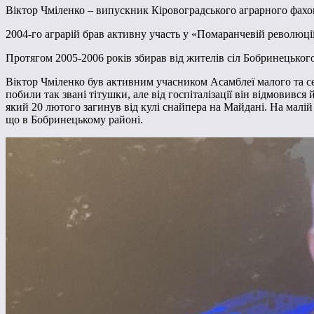
Віктор Чміленко – випускник Кіровоградського аграрного фахов
2004-го аграрій брав активну участь у «Помаранчевій революції
Протягом 2005-2006 років збирав від жителів сіл Бобринецького
Віктор Чміленко був активним учасником Асамблеї малого та с
побили так звані тітушки, але від госпіталізації він відмовивс
який 20 лютого загинув від кулі снайпера на Майдані. На малі
що в Бобринецькому районі.