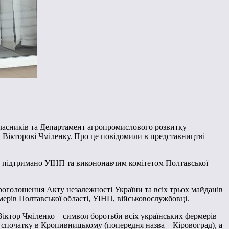
власників та Департамент агропромислового розвитку
у Вікторові Чміленку. Про це повідомили в представництві
ло підтримано УІНП та викононавчим комітетом Полтавської
проголошення Акту незалежності України та всіх трьох майданів
рмерів Полтавської області, УІНП, військовослужбовці.
Віктор Чміленко – символ боротьби всіх українських фермерів
ле спочатку в Кропивницькому (попередня назва – Кіровоград), а