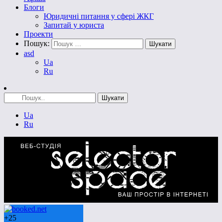
Блоги
Юридичні питання у сфері ЖКГ
Запитай у юриста
Проекти
Пошук:
asd
Ua
Ru
Ua
Ru
+
25