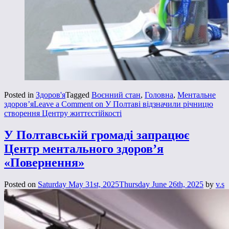
Posted in
Здоров'я
Tagged
Воєнний стан
,
Головна
,
Ментальне
здоров’я
Leave a Comment
on У Полтаві відзначили річницю
створення Центру життєстійкості
У Полтавській громаді запрацює
Центр ментального здоров’я
«Повернення»
Posted on
Saturday May 31st, 2025
Thursday June 26th, 2025
by
v.s