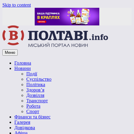
Skip to content
Меню
Vpoltave.info
Полтавський портал новин
Головна
Новини
Події
Суспільство
Політика
Здоров’я
Дозвілля
Транспорт
Робота
Спорт
Фінанси та бізнес
Галерея
Довідкова
Афіша