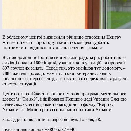
В обласному центрі відзначили річницю створення Центру
життєстійкості – простору, який став місцем турботи,
підтримки та відновлення для населення громади.
Як повідомили в Полтавській міській раді, за рік роботи його
фахівці надали 1600 індивідуальних консультацій та провели
897 групових занять. Серед тих, хто знайшов тут допомогу, –
7884 жителі громади: мами з дітьми, ветерани, люди з
інвалідністю, переселенці, а також ті, хто переживає втрату чи
стресові ситуації.
Центр життєстійкості працює в межах програми ментального
здоров’я “Ти як?”, ініційованої Першою леді України Оленою
Зеленською, за підтримки благодійного фонду “Карітас
України” та Міністерства соціальної політики України.
Заклад розташований за адресою: вул. Гоголя, 28.
Телефон для довідок +380952877046.