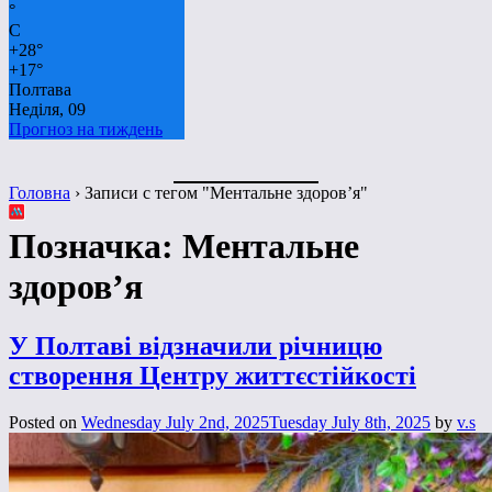
°
C
+
28°
+
17°
Полтава
Неділя, 09
Прогноз на тиждень
Головна
›
Записи с тегом "Ментальне здоров’я"
Позначка:
Ментальне
здоров’я
У Полтаві відзначили річницю
створення Центру життєстійкості
Posted on
Wednesday July 2nd, 2025
Tuesday July 8th, 2025
by
v.s