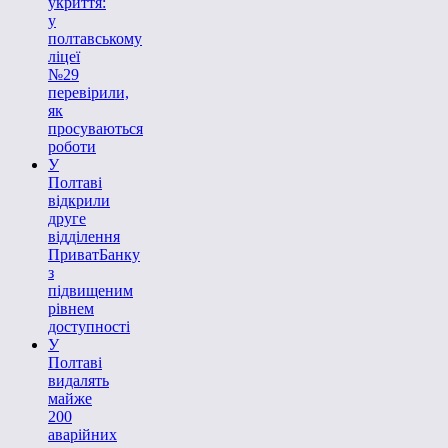
укриття:
у
полтавському
ліцеї
№29
перевірили,
як
просуваються
роботи
У
Полтаві
відкрили
друге
відділення
ПриватБанку
з
підвищеним
рівнем
доступності
У
Полтаві
видалять
майже
200
аварійних