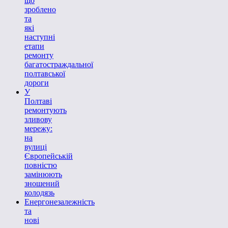
що
зроблено
та
які
наступні
етапи
ремонту
багатостраждальної
полтавської
дороги
У
Полтаві
ремонтують
зливову
мережу:
на
вулиці
Європейській
повністю
замінюють
зношений
колодязь
Енергонезалежність
та
нові