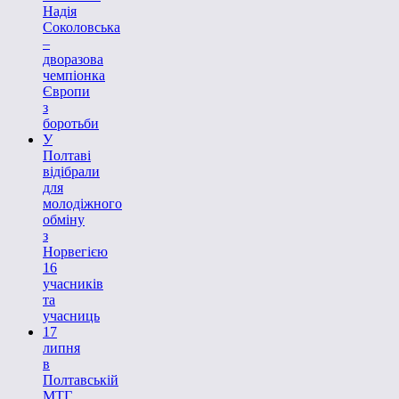
Надія
Соколовська
–
дворазова
чемпіонка
Європи
з
боротьби
У
Полтаві
відібрали
для
молодіжного
обміну
з
Норвегією
16
учасників
та
учасниць
17
липня
в
Полтавській
МТГ