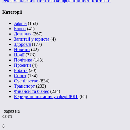
Реклама на сайті
Політика конфіденційності
Контакти
Категорії
Афіша
(153)
Блоги
(41)
Дозвілля
(267)
Запитай у юриста
(4)
Здоров'я
(177)
Новини
(42)
Події
(373)
Політика
(143)
Проекти
(4)
Робота
(20)
Спорт
(134)
Суспільство
(834)
Транспорт
(233)
Фінанси та бізнес
(234)
Юридичні питання у сфері ЖКГ
(65)
зараз на
сайті
8