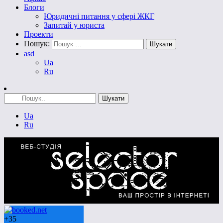
Блоги
Юридичні питання у сфері ЖКГ
Запитай у юриста
Проекти
Пошук:
asd
Ua
Ru
Ua
Ru
+
35