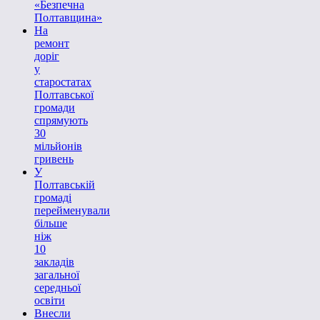
«Безпечна
Полтавщина»
На
ремонт
доріг
у
старостатах
Полтавської
громади
спрямують
30
мільйонів
гривень
У
Полтавській
громаді
перейменували
більше
ніж
10
закладів
загальної
середньої
освіти
Внесли