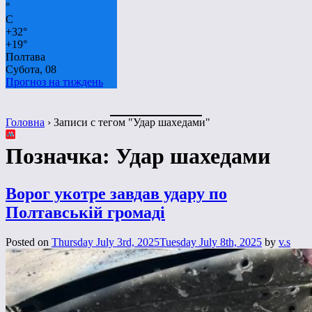
°
C
+
32°
+
19°
Полтава
Субота, 08
Прогноз на тиждень
Головна
›
Записи с тегом "Удар шахедами"
Позначка:
Удар шахедами
Ворог укотре завдав удару по
Полтавській громаді
Posted on
Thursday July 3rd, 2025
Tuesday July 8th, 2025
by
v.s