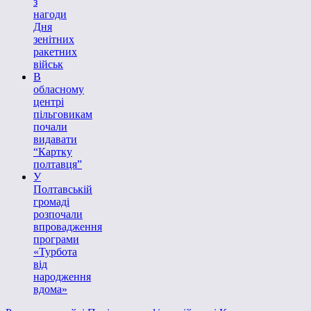
з
нагоди
Дня
зенітних
ракетних
військ
В
обласному
центрі
пільговикам
почали
видавати
“Картку
полтавця”
У
Полтавській
громаді
розпочали
впровадження
програми
«Турбота
від
народження
вдома»