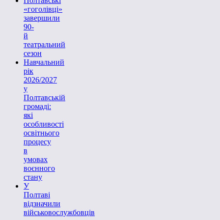
Полтавські
«гоголівці»
завершили
90-
й
театральний
сезон
Навчальний
рік
2026/2027
у
Полтавській
громаді:
які
особливості
освітнього
процесу
в
умовах
воєнного
стану
У
Полтаві
відзначили
військовослужбовців