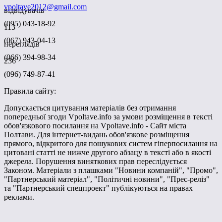
vpoltave2012@gmail.com
відвідувачів
(095) 043-18-92
113
(067) 943-04-13
переглядів
(066) 394-98-34
236
(096) 749-87-41
Правила сайту:
Допускається цитування матеріалів без отримання
попередньої згоди Vpoltave.info за умови розміщення в тексті
обов'язкового посилання на Vpoltave.info - Сайт міста
Полтави. Для інтернет-видань обов'язкове розміщення
прямого, відкритого для пошукових систем гіперпосилання на
цитовані статті не нижче другого абзацу в тексті або в якості
джерела. Порушення виняткових прав переслідується
Законом. Матеріали з плашками "Новини компаній", "Промо",
"Партнерський матеріал", "Політичні новини", "Прес-реліз"
та "Партнерський спецпроект" публікуються на правах
реклами.