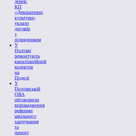
дерев:
КП
«Декоративні
культури»
уклало
договір
з
підрядником
У
Полтаві
ремонтують
каналізаційний
колектор
на
Подолі
У
Полтавській
ОВА
обговорили
впровадження
реформи
шкільного
харчування
та
проєкт