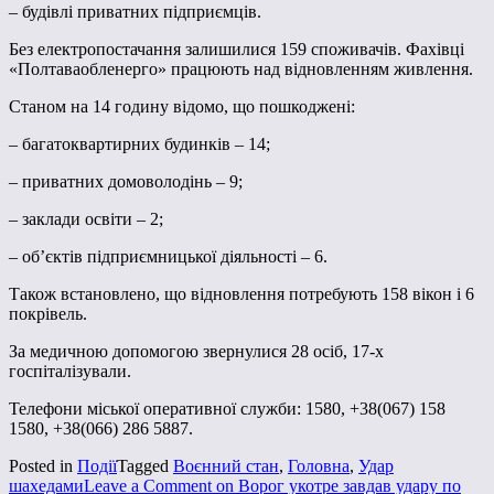
– будівлі приватних підприємців.
Без електропостачання залишилися 159 споживачів. Фахівці
«Полтаваобленерго» працюють над відновленням живлення.
Станом на 14 годину відомо, що пошкоджені:
– багатоквартирних будинків – 14;
– приватних домоволодінь – 9;
– заклади освіти – 2;
– об’єктів підприємницької діяльності – 6.
Також встановлено, що відновлення потребують 158 вікон і 6
покрівель.
За медичною допомогою звернулися 28 осіб, 17-х
госпіталізували.
Телефони міської оперативної служби: 1580, +38(067) 158
1580, +38(066) 286 5887.
Posted in
Події
Tagged
Воєнний стан
,
Головна
,
Удар
шахедами
Leave a Comment
on Ворог укотре завдав удару по