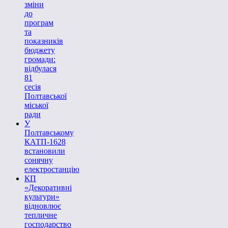
зміни
до
програм
та
показників
бюджету
громади:
відбулася
81
сесія
Полтавської
міської
ради
У
Полтавському
КАТП-1628
встановили
сонячну
електростанцію
КП
«Декоративні
культури»
відновлює
тепличне
господарство