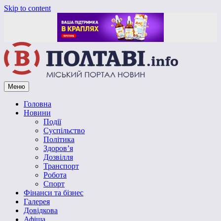
Skip to content
Меню
Vpoltave.info
Полтавський портал новин
Головна
Новини
Події
Суспільство
Політика
Здоров’я
Дозвілля
Транспорт
Робота
Спорт
Фінанси та бізнес
Галерея
Довідкова
Афіша