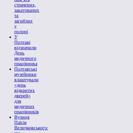
страчених,
закатованих
та
загиблих
у
полоні
У
Полтаві
відзначили
День
медичного
працівника
Полтавські
музейники
влаштували
«день
відкритих
дверей»
для
медичних
працівників
Вулиця
Паїсія
Величковського: