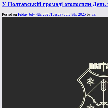
У Полтавській громаді оголосили День
Posted on
Friday July 4th, 2025
Tuesday July 8th, 2025
by
v.s