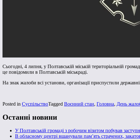
Сьогодні, 4 липня, у Полтавській міській територіальній гром
це повідомили в Полтавській міськраді.
На знак жалоби всі установи, організації приспустили державні 
Posted in
Суспільство
Tagged
Воєнний стан
,
Головна
,
День жало
Останні новини
У Полтавській громаді з робочим візитом побував засту
В обласному центрі вшанували пам’ять страчених, закато