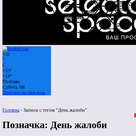
+
32
°
C
+
33°
+
19°
Полтава
Субота, 08
Прогноз на тиждень
Головна
›
Записи с тегом "День жалоби"
Позначка:
День жалоби