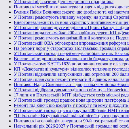
У Полтаві відзначили День медичного працівника
Полтавські музейники влаштували «день відкритих двере
Вулиця Паїсія Величковського: що зроблено та які наступ
У Полтаві ремонтують зливову мережу: на вулиці Європе
Енергонезалежність та нові укриття: у полтавському ліце
У Полтаві відкрили друге відділення ПриватБанку з підв
У Полтаві видалять майже 200 аварійних дерев: КП «Деко
У Полтаві ремонтують каналізаційний колектор на Подол
У Полтавській ОВА обговорили впровадження реформи ш
На ремонт доріг у старостатах Полтавської громади спря
У Полтавській громаді перейменували більше ніж 10 заклад
Внесли зміни до програм та показників бюджету громади: в
У Полтавському КАТП-1628 встановили сонячну електро
КП «Декоративні культури» відновлює тепличне господарс
У Полтаві відзначили випускників, які отримали 200 бал
У Полтаві планують реконструювати 8 ділянок каналізаці
Полтавка Надія Соколовська – дворазова чемпіонка Євро
У Полтаві відібрали для молодіжного обміну з Норвегією 
17 липня в Полтавській МТГ відбудеться сесія міської рад
У Полтавській громаді працює нова цифрова платформа 1
Ремонт під ключ: що входить у послугу та кому підходит
У Полтавській громаді цього року на 200 балів НМТ скла
”Пліч-о-пліч: Всеукраїнські шкільні ліги”: цього року пол
Полтавські «гоголівці» завершили 90-й театральний сезо
Навчальний рік 2026/2027 у Полтавській громаді: які осо