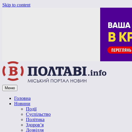
Skip to content
Меню
Vpoltave.info
Полтавський портал новин
Головна
Новини
Події
Суспільство
Політика
Здоров’я
Дозвілля