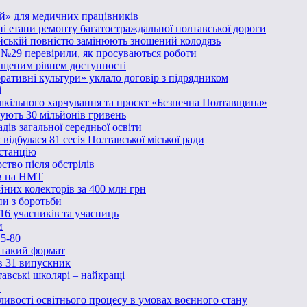
й» для медичних працівників
ні етапи ремонту багатостраждальної полтавської дороги
йській повністю замінюють зношений колодязь
ї №29 перевірили, як просуваються роботи
ищеним рівнем доступності
ративні культури» уклало договір з підрядником
і
кільного харчування та проєкт «Безпечна Полтавщина»
мують 30 мільйонів гривень
ів загальної середньої освіти
ідбулася 81 сесія Полтавської міської ради
станцію
тво після обстрілів
ів на НМТ
йних колекторів за 400 млн грн
пи з боротьби
16 учасників та учасниць
и
5-80
ь такий формат
в 31 випускник
тавські школярі – найкращі
н
бливості освітнього процесу в умовах воєнного стану