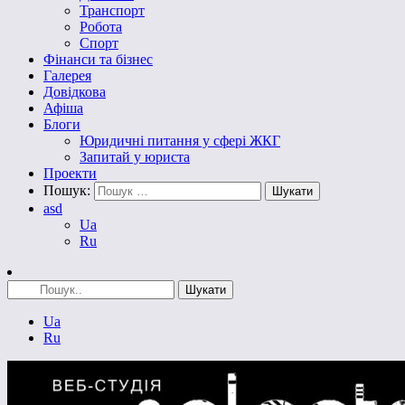
Транспорт
Робота
Спорт
Фінанси та бізнес
Галерея
Довідкова
Афіша
Блоги
Юридичні питання у сфері ЖКГ
Запитай у юриста
Проекти
Пошук:
asd
Ua
Ru
Ua
Ru