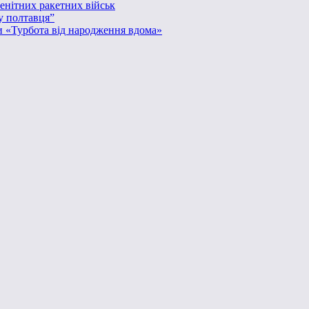
енітних ракетних військ
у полтавця”
и «Турбота від народження вдома»