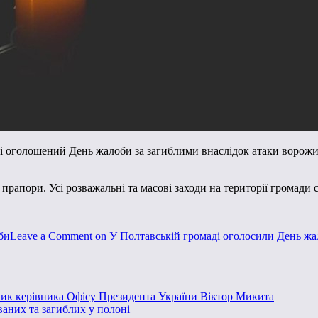
аді оголошений День жалоби за загиблими внаслідок атаки ворожи
прапори. Усі розважальні та масові заходи на території громади с
би
Leave a Comment
on У Полтавській громаді оголосили День ж
пник керівника Офісу Президента України Віктор Микита
ваних та загиблих у полоні