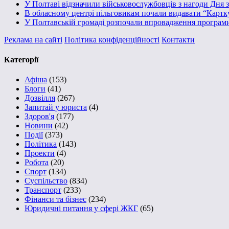
У Полтаві відзначили військовослужбовців з нагоди Дня з
В обласному центрі пільговикам почали видавати “Картк
У Полтавській громаді розпочали впровадження програм
Реклама на сайті
Політика конфіденційності
Контакти
Категорії
Афіша
(153)
Блоги
(41)
Дозвілля
(267)
Запитай у юриста
(4)
Здоров'я
(177)
Новини
(42)
Події
(373)
Політика
(143)
Проекти
(4)
Робота
(20)
Спорт
(134)
Суспільство
(834)
Транспорт
(233)
Фінанси та бізнес
(234)
Юридичні питання у сфері ЖКГ
(65)