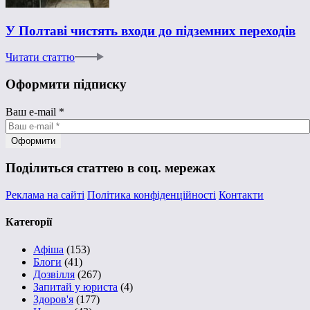
У Полтаві чистять входи до підземних переходів
Читати статтю
Оформити підписку
Ваш e-mail
*
Поділиться статтею в соц. мережах
Реклама на сайті
Політика конфіденційності
Контакти
Категорії
Афіша
(153)
Блоги
(41)
Дозвілля
(267)
Запитай у юриста
(4)
Здоров'я
(177)