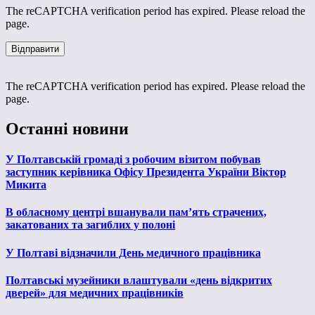
The reCAPTCHA verification period has expired. Please reload the
page.
The reCAPTCHA verification period has expired. Please reload the
page.
Останні новини
У Полтавській громаді з робочим візитом побував
заступник керівника Офісу Президента України Віктор
Микита
В обласному центрі вшанували пам’ять страчених,
закатованих та загиблих у полоні
У Полтаві відзначили День медичного працівника
Полтавські музейники влаштували «день відкритих
дверей» для медичних працівників