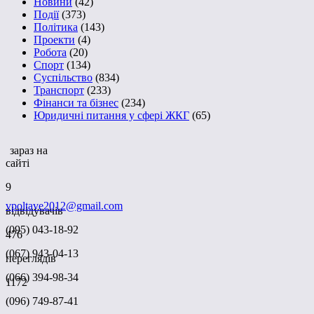
Новини
(42)
Події
(373)
Політика
(143)
Проекти
(4)
Робота
(20)
Спорт
(134)
Суспільство
(834)
Транспорт
(233)
Фінанси та бізнес
(234)
Юридичні питання у сфері ЖКГ
(65)
зараз на
сайті
9
vpoltave2012@gmail.com
відвідувачів
(095) 043-18-92
476
(067) 943-04-13
переглядів
(066) 394-98-34
1172
(096) 749-87-41