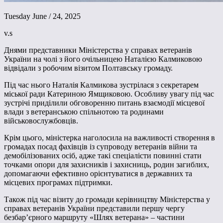
Tuesday June / 24, 2025
v.s
Днями представники Міністерства у справах ветеранів
України на чолі з його очільницею Наталією Калмиковою
відвідали з робочим візитом Полтавську громаду.
Під час нього Наталія Калмикова зустрілася з секретарем
міської ради Катериною Ямщиковою. Особливу увагу під час
зустрічі приділили обговоренню питань взаємодії місцевої
влади з ветеранською спільнотою та родинами
військовослужбовців.
Крім цього, міністерка наголосила на важливості створення в
громадах посад фахівців із супроводу ветеранів війни та
демобілізованих осіб, адже такі спеціалісти повинні стати
точками опори для захисників і захисниць, родин загиблих,
допомагаючи ефективно орієнтуватися в державних та
місцевих програмах підтримки.
Також під час візиту до громади керівництву Міністерства у
справах ветеранів України представили першу чергу
безбар’єрного маршруту «Шлях ветерана» – частини