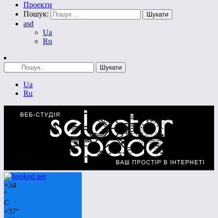
Проекти
Пошук:
asd
Ua
Ru
Ua
Ru
+
34
°
C
+
37°