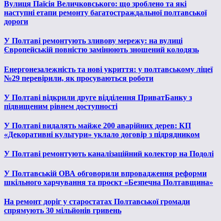
Вулиця Паїсія Величковського: що зроблено та які
наступні етапи ремонту багатостраждальної полтавської
дороги
У Полтаві ремонтують зливову мережу: на вулиці
Європейській повністю замінюють зношений колодязь
Енергонезалежність та нові укриття: у полтавському ліцеї
№29 перевірили, як просуваються роботи
У Полтаві відкрили друге відділення ПриватБанку з
підвищеним рівнем доступності
У Полтаві видалять майже 200 аварійних дерев: КП
«Декоративні культури» уклало договір з підрядником
У Полтаві ремонтують каналізаційний колектор на Подолі
У Полтавській ОВА обговорили впровадження реформи
шкільного харчування та проєкт «Безпечна Полтавщина»
На ремонт доріг у старостатах Полтавської громади
спрямують 30 мільйонів гривень