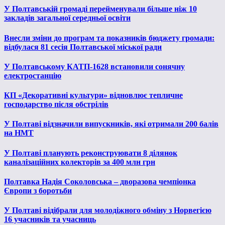
У Полтавській громаді перейменували більше ніж 10
закладів загальної середньої освіти
Внесли зміни до програм та показників бюджету громади:
відбулася 81 сесія Полтавської міської ради
У Полтавському КАТП-1628 встановили сонячну
електростанцію
КП «Декоративні культури» відновлює тепличне
господарство після обстрілів
У Полтаві відзначили випускників, які отримали 200 балів
на НМТ
У Полтаві планують реконструювати 8 ділянок
каналізаційних колекторів за 400 млн грн
Полтавка Надія Соколовська – дворазова чемпіонка
Європи з боротьби
У Полтаві відібрали для молодіжного обміну з Норвегією
16 учасників та учасниць