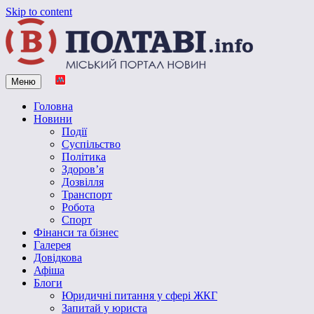
Skip to content
Меню
Vpoltave.info
Полтавський портал новин
Головна
Новини
Події
Суспільство
Політика
Здоров’я
Дозвілля
Транспорт
Робота
Спорт
Фінанси та бізнес
Галерея
Довідкова
Афіша
Блоги
Юридичні питання у сфері ЖКГ
Запитай у юриста