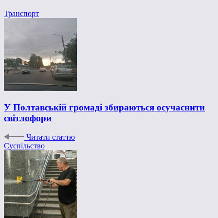
Транспорт
У Полтавській громаді збираються осучаснити
світлофори
Читати статтю
Суспільство