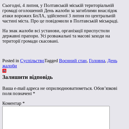
Сьогодні, 4 липня, у Полтавській міській територіальній
громаді оголошений День жалоби за загиблими внаслідок
атаки ворожих БпЛА, здійсненої 3 липня по центральній
частині міста. Про це повідомили в Полтавській міськраді.
На знак жалоби всі установи, організації приспустили
державні прапори. Усі розважальні та масові заходи на
території громади скасовані.
Posted in
Суспільство
Tagged
Воєнний стан
,
Головна
,
День
жалоби
Залишити відповідь
Ваша e-mail адреса не оприлюднюватиметься.
Обов’язкові
поля позначені
*
Коментар
*