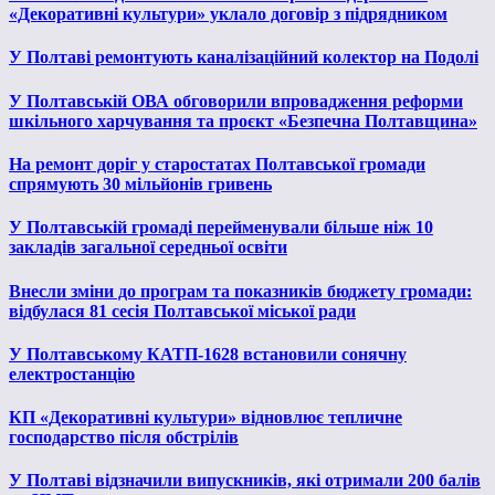
«Декоративні культури» уклало договір з підрядником
У Полтаві ремонтують каналізаційний колектор на Подолі
У Полтавській ОВА обговорили впровадження реформи
шкільного харчування та проєкт «Безпечна Полтавщина»
На ремонт доріг у старостатах Полтавської громади
спрямують 30 мільйонів гривень
У Полтавській громаді перейменували більше ніж 10
закладів загальної середньої освіти
Внесли зміни до програм та показників бюджету громади:
відбулася 81 сесія Полтавської міської ради
У Полтавському КАТП-1628 встановили сонячну
електростанцію
КП «Декоративні культури» відновлює тепличне
господарство після обстрілів
У Полтаві відзначили випускників, які отримали 200 балів