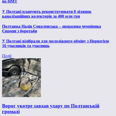
на НМТ
У Полтаві планують реконструювати 8 ділянок
каналізаційних колекторів за 400 млн грн
Полтавка Надія Соколовська – дворазова чемпіонка
Європи з боротьби
У Полтаві відібрали для молодіжного обміну з Норвегією
16 учасників та учасниць
Події
Ворог укотре завдав удару по Полтавській
громаді