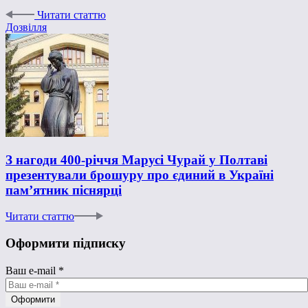
Читати статтю
Дозвілля
З нагоди 400-річчя Марусі Чурай у Полтаві
презентували брошуру про єдиний в Україні
пам’ятник піснярці
Читати статтю
Оформити підписку
Ваш e-mail
*