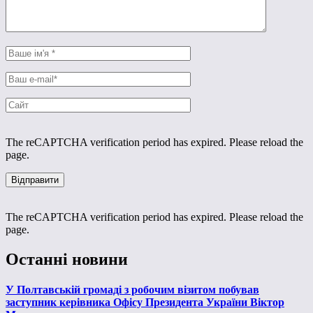
The reCAPTCHA verification period has expired. Please reload the
page.
The reCAPTCHA verification period has expired. Please reload the
page.
Останні новини
У Полтавській громаді з робочим візитом побував
заступник керівника Офісу Президента України Віктор