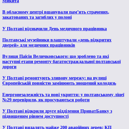
Микита
В обласному центрі вшанували пам’ять страчених,
закатованих та загиблих у полоні
У Полтаві відзначили День медичного працівника
Полтавські музейники влаштували «день відкритих
дверей» для медичних працівників
Вулиця Паїсія Величковського: що зроблено та які
наступні етапи ремонту багатостраждальної полтавської
дороги
У Полтаві ремонтують зливову мережу: на вулиці
Європейській повністю замінюють зношений колодязь
Енергонезалежність та нові укриття: у полтавському ліцеї
№29 перевірили, як просуваються роботи
У Полтаві відкрили друге відділення ПриватБанку з
підвищеним рівнем доступності
У Полтаві видалять майже 200 аварійних дерев: КП