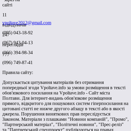
сайті
11
vpoltave2012@gmail.com
відвідувачів
(095) 043-18-92
247
(067) 943-04-13
переглядів
(066) 394-98-34
777
(096) 749-87-41
Правила сайту:
Допускається цитування матеріалів без отримання
попередньої згоди Vpoltave.info за умови розміщення в тексті
обов'язкового посилання на Vpoltave.info - Сайт міста
Полтави. Для інтернет-видань обов'язкове розміщення
прямого, відкритого для пошукових систем гіперпосилання на
цитовані статті не нижче другого абзацу в тексті або в якості
джерела. Порушення виняткових прав переслідується
Законом. Матеріали з плашками "Новини компаній", "Промо",
"Партнерський матеріал", "Політичні новини", "Прес-реліз"
та "Партнерський спецпроект" публікуються на правах