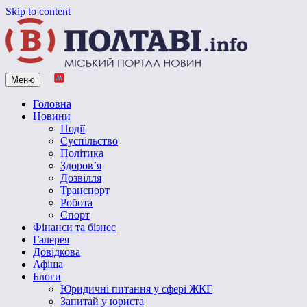
Skip to content
Меню
Vpoltave.info
Полтавський портал новин
Головна
Новини
Події
Суспільство
Політика
Здоров’я
Дозвілля
Транспорт
Робота
Спорт
Фінанси та бізнес
Галерея
Довідкова
Афіша
Блоги
Юридичні питання у сфері ЖКГ
Запитай у юриста