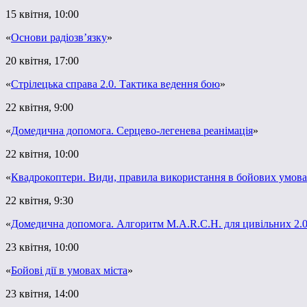
15 квітня, 10:00
«
Основи радіозв’язку
»
20 квітня, 17:00
«
Стрілецька справа 2.0. Тактика ведення бою
»
22 квітня, 9:00
«
Домедична допомога. Серцево-легенева реанімація
»
22 квітня, 10:00
«
Квадрокоптери. Види, правила використання в бойових умова
22 квітня, 9:30
«
Домедична допомога. Алгоритм M.A.R.C.H. для цивільних 2.0
23 квітня, 10:00
«
Бойові дії в умовах міста
»
23 квітня, 14:00