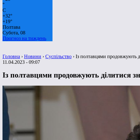
°
C
+
32°
+
19°
Полтава
Субота, 08
Прогноз на тиждень
Головна
›
Новини
›
Суспільство
›
Із полтавцями продовжують ді
11.04.2023 - 09:07
Із полтавцями продовжують ділитися зн