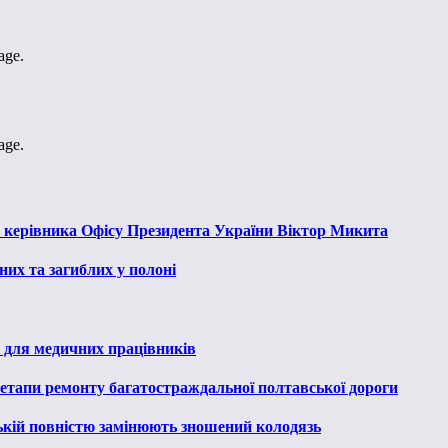
age.
age.
к керівника Офісу Президента України Віктор Микита
их та загиблих у полоні
 для медичних працівників
 етапи ремонту багатостраждальної полтавської дороги
ькій повністю замінюють зношений колодязь