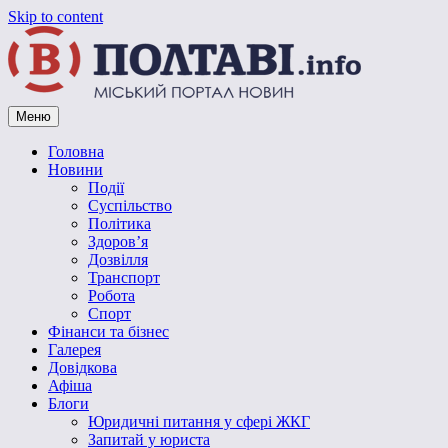
Skip to content
Меню
Vpoltave.info
Полтавський портал новин
Головна
Новини
Події
Суспільство
Політика
Здоров’я
Дозвілля
Транспорт
Робота
Спорт
Фінанси та бізнес
Галерея
Довідкова
Афіша
Блоги
Юридичні питання у сфері ЖКГ
Запитай у юриста