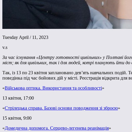
Tuesday April / 11, 2023
v.s
За час існування «Центру готовності цивільних» у Полтаві його 
міст; як для цивільних, так і для людей, котрі планують йти 
Так, із 13 по 23 квітня заплановано дев’ять навчальних подій.
поведінка під час бойових дій у місті. Реєстрація відкрита для
«
Військова оптика. Використання та особливості
»
13 квітня, 17:00
«
Стрілецька справа. Базові основи поводження зі зброєю
»
15 квітня, 9:00
«
Домедична допомога. Серцево-легенева реанімація
»