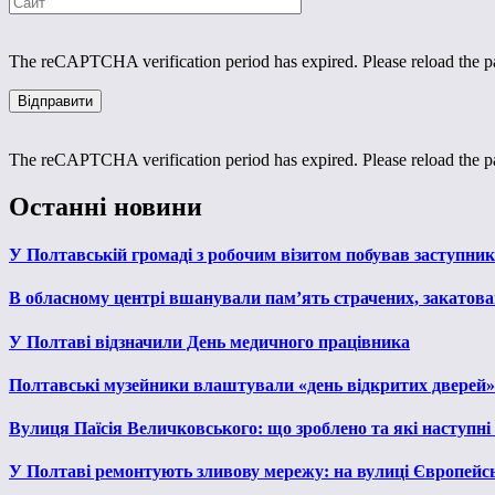
The reCAPTCHA verification period has expired. Please reload the p
The reCAPTCHA verification period has expired. Please reload the p
Останні новини
У Полтавській громаді з робочим візитом побував заступни
В обласному центрі вшанували пам’ять страчених, закатован
У Полтаві відзначили День медичного працівника
Полтавські музейники влаштували «день відкритих дверей»
Вулиця Паїсія Величковського: що зроблено та які наступні
У Полтаві ремонтують зливову мережу: на вулиці Європейс