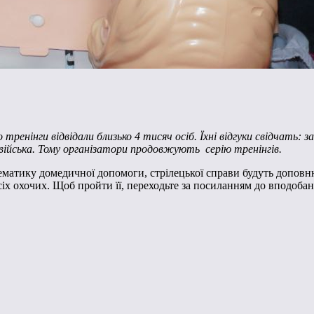
тренінги відвідали близько 4 тисяч осіб. Їхні відгуки свідчать: з
до війська. Тому організатори продовжують
серію тренінгів.
 Тематику домедичної допомоги, стрілецької справи будуть допов
 всіх охочих. Щоб пройти її, переходьте за посиланням до вподобан