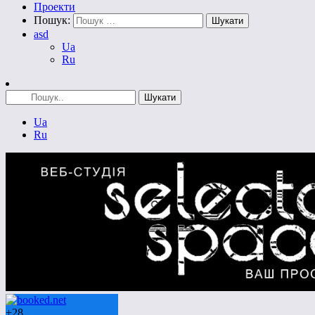
Проекти
Пошук:
asd
Ua
Ru
Ua
Ru
+
28