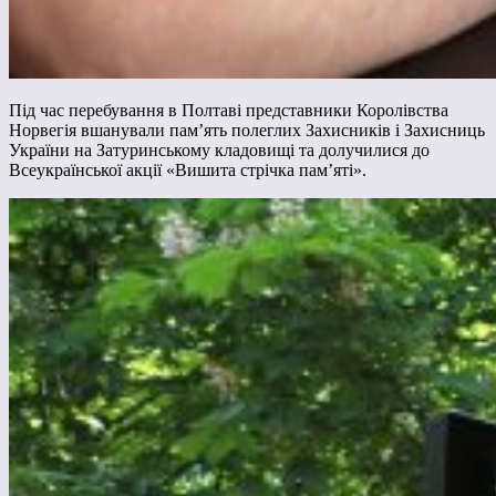
Під час перебування в Полтаві представники Королівства
Норвегія вшанували пам’ять полеглих Захисників і Захисниць
України на Затуринському кладовищі та долучилися до
Всеукраїнської акції «Вишита стрічка пам’яті».