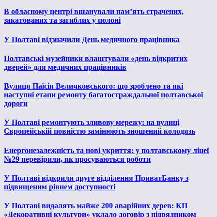
В обласному центрі вшанували пам’ять страчених,
закатованих та загиблих у полоні
У Полтаві відзначили День медичного працівника
Полтавські музейники влаштували «день відкритих
дверей» для медичних працівників
Вулиця Паїсія Величковського: що зроблено та які
наступні етапи ремонту багатостраждальної полтавської
дороги
У Полтаві ремонтують зливову мережу: на вулиці
Європейській повністю замінюють зношений колодязь
Енергонезалежність та нові укриття: у полтавському ліцеї
№29 перевірили, як просуваються роботи
У Полтаві відкрили друге відділення ПриватБанку з
підвищеним рівнем доступності
У Полтаві видалять майже 200 аварійних дерев: КП
«Декоративні культури» уклало договір з підрядником