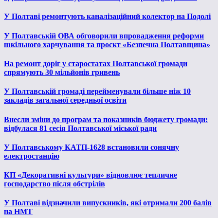
У Полтаві ремонтують каналізаційний колектор на Подолі
У Полтавській ОВА обговорили впровадження реформи
шкільного харчування та проєкт «Безпечна Полтавщина»
На ремонт доріг у старостатах Полтавської громади
спрямують 30 мільйонів гривень
У Полтавській громаді перейменували більше ніж 10
закладів загальної середньої освіти
Внесли зміни до програм та показників бюджету громади:
відбулася 81 сесія Полтавської міської ради
У Полтавському КАТП-1628 встановили сонячну
електростанцію
КП «Декоративні культури» відновлює тепличне
господарство після обстрілів
У Полтаві відзначили випускників, які отримали 200 балів
на НМТ