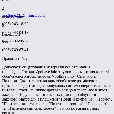
2
vpoltave2012@gmail.com
відвідувачів
(095) 043-18-92
81
(067) 943-04-13
переглядів
(066) 394-98-34
222
(096) 749-87-41
Правила сайту:
Допускається цитування матеріалів без отримання
попередньої згоди Vpoltave.info за умови розміщення в тексті
обов'язкового посилання на Vpoltave.info - Сайт міста
Полтави. Для інтернет-видань обов'язкове розміщення
прямого, відкритого для пошукових систем гіперпосилання на
цитовані статті не нижче другого абзацу в тексті або в якості
джерела. Порушення виняткових прав переслідується
Законом. Матеріали з плашками "Новини компаній", "Промо",
"Партнерський матеріал", "Політичні новини", "Прес-реліз"
та "Партнерський спецпроект" публікуються на правах
реклами.