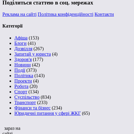
Поділиться статтею в соц. мережах
Реклама на сайті
Політика конфіденційності
Контакти
Категорії
Афіша
(153)
Блоги
(41)
Дозвілля
(267)
Запитай у юриста
(4)
Здоров'я
(177)
Новини
(42)
Події
(373)
Політика
(143)
Проекти
(4)
Робота
(20)
Спорт
(134)
Суспільство
(834)
Транспорт
(233)
Фінанси та бізнес
(234)
Юридичні питання у сфері ЖКГ
(65)
зараз на
сайті