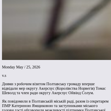
Monday May / 25, 2026
v.s
Днями з робочим візитом Полтавську громаду вперше
відвідали мер округу Акерсхус (Королівства Норвегія) Томас
Шеволд та член ради округу Акерсхус Ойвінд Солум.
Як повідомили в Полтавській міській раді, разом із секретарем
ПМР Катериною Ямщиковою та заступниками міського
голови гості обговорили можливості підтримки Полтавської