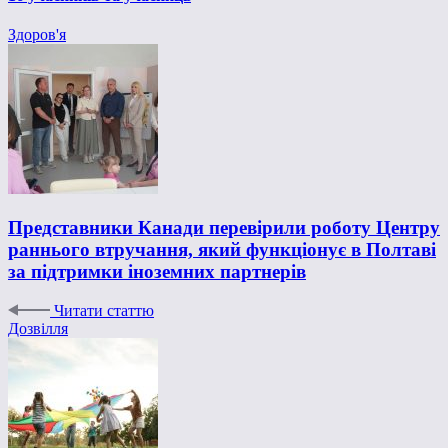
Здоров'я
Представники Канади перевірили роботу Центру
раннього втручання, який функціонує в Полтаві
за підтримки іноземних партнерів
Читати статтю
Дозвілля