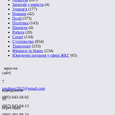
Запитай у юриста
(4)
Здоров'я
(177)
Новини
(42)
Події
(373)
Політика
(143)
Проекти
(4)
Робота
(20)
Спорт
(134)
Суспільство
(834)
Транспорт
(233)
Фінанси та бізнес
(234)
Юридичні питання у сфері ЖКГ
(65)
зараз на
сайті
7
vpoltave2012@gmail.com
відвідувачів
(095) 043-18-92
35
(067) 943-04-13
переглядів
(066) 394-98-34