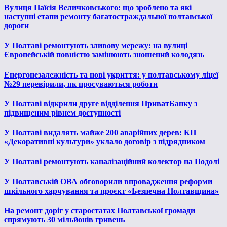
Вулиця Паїсія Величковського: що зроблено та які
наступні етапи ремонту багатостраждальної полтавської
дороги
У Полтаві ремонтують зливову мережу: на вулиці
Європейській повністю замінюють зношений колодязь
Енергонезалежність та нові укриття: у полтавському ліцеї
№29 перевірили, як просуваються роботи
У Полтаві відкрили друге відділення ПриватБанку з
підвищеним рівнем доступності
У Полтаві видалять майже 200 аварійних дерев: КП
«Декоративні культури» уклало договір з підрядником
У Полтаві ремонтують каналізаційний колектор на Подолі
У Полтавській ОВА обговорили впровадження реформи
шкільного харчування та проєкт «Безпечна Полтавщина»
На ремонт доріг у старостатах Полтавської громади
спрямують 30 мільйонів гривень