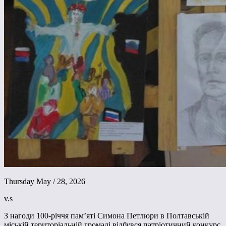
Thursday May / 28, 2026
v.s
З нагоди 100-річчя пам’яті Симона Петлюри в Полтавській
міській територіальній громаді відбувся патріотичний конкурс