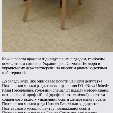
Кожна робота вражала індивідуальним підходом, глибоким
осмисленням символів України, ролі Симона Петлюри в
українському державотворенні та високим рівнем художньої
майстерності.
До складу журі, яке оцінювало роботи увійшли депутатка
Полтавської міської ради, голова правління ГО «Nova United»
Юлія Городчаніна, головний спеціаліст відділу неформальної,
позашкільної, професійної (професійно-технічної) освіти та
соціального захисту управління освіти Департаменту освіти
Полтавської міської ради Наталія Веретільник, директор
Полтавського міського центру позашкільної освіти
Полтавської міської ради Лариса Семеняка, завідувачка