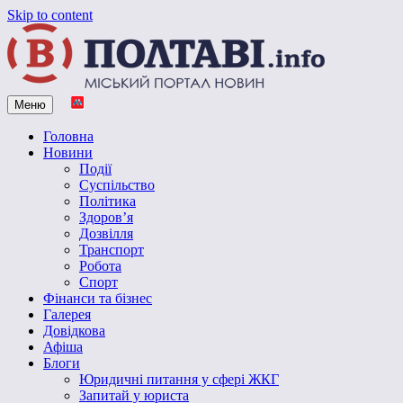
Skip to content
Меню
Vpoltave.info
Полтавський портал новин
Головна
Новини
Події
Суспільство
Політика
Здоров’я
Дозвілля
Транспорт
Робота
Спорт
Фінанси та бізнес
Галерея
Довідкова
Афіша
Блоги
Юридичні питання у сфері ЖКГ
Запитай у юриста