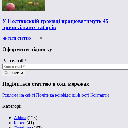
У Полтавській громаді працюватимуть 45
пришкільних таборів
Читати статтю
Оформити підписку
Ваш e-mail
*
Поділиться статтею в соц. мережах
Реклама на сайті
Політика конфіденційності
Контакти
Категорії
Афіша
(153)
Блоги
(41)
Дозвілля
(267)