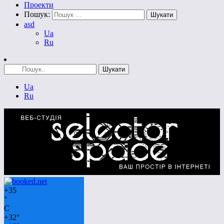
Проекти
Пошук:
asd
Ua
Ru
Ua
Ru
+
35
°
C
+
32°