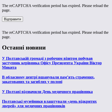
The reCAPTCHA verification period has expired. Please reload the
page.
The reCAPTCHA verification period has expired. Please reload the
page.
Останні новини
У Полтавській громаді з робочим візитом побував
заступник керівника Офісу Президента України Віктор
Микита
В обласному центрі вшанували пам’ять страчених,
закатованих та загиблих у полоні
У Полтаві відзначили День медичного працівника
Полтавські музейники влаштували «день відкритих
дверей» для медичних працівників