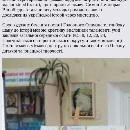
малюнків «Постаті, що творили державу: Симон Петлюра».
Він об’єднав талановиту молодь громади навколо
дослідження української історії через мистецтво.
Своє художнє бачення постаті Головного Отамана та глибоку
шану до історії мовою креативу висловили талановиті учні
закладів загальної середньої освіти №5, 8, 12, 20, 24,
Пальчиківського старостинського округу, а також вихованці
Полтавського міського центру позашкільної освіти та Палацу
дитячої та юнацької творчості.