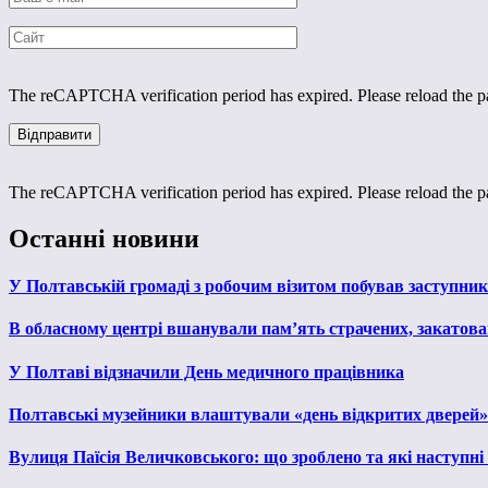
The reCAPTCHA verification period has expired. Please reload the p
The reCAPTCHA verification period has expired. Please reload the p
Останні новини
У Полтавській громаді з робочим візитом побував заступни
В обласному центрі вшанували пам’ять страчених, закатован
У Полтаві відзначили День медичного працівника
Полтавські музейники влаштували «день відкритих дверей»
Вулиця Паїсія Величковського: що зроблено та які наступні