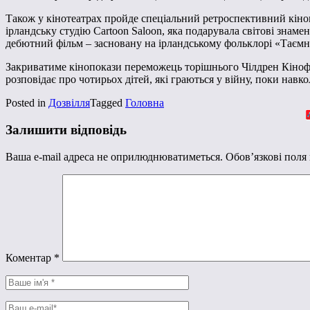
Також у кінотеатрах пройде спеціальний ретроспективний кіноп
ірландську студію Cartoon Saloon, яка подарувала світові знаме
дебютний фільм – засновану на ірландському фольклорі «Таємн
Закриватиме кінопокази переможець торішнього Чілдрен Кінофе
розповідає про чотирьох дітей, які граються у війну, поки навк
Posted in
Дозвілля
Tagged
Головна
Залишити відповідь
Ваша e-mail адреса не оприлюднюватиметься.
Обов’язкові поля
Коментар
*