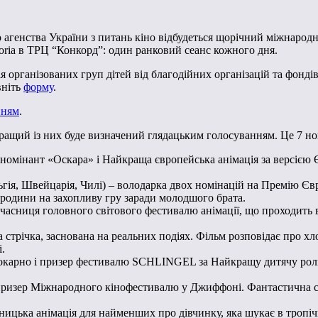
 агенства України з питань кіно відбудеться щорічний міжнародн
oria в ТРЦ “Конкорд”: один ранковий сеанс кожного дня.
ія організованих груп дітей від благодійних організацій та фонді
вніть
форму
.
нням
.
ащий із них буде визначений глядацьким голосуванням. Це 7 нови
омінант «Оскара» і Найкраща європейська анімація за версією Єв
льгія, Швейцарія, Чилі) – володарка двох номінацій на Премію Є
 родини на захопливу гру заради молодшого брата.
часниця головного світового фестивалю анімації, що проходить в 
стрічка, заснована на реальних подіях. Фільм розповідає про хл
.
окарно і призер фестивалю SCHLINGEL за Найкращу дитячу роль.
призер Міжнародного кінофестивалю у Джиффоні. Фантастична стр
дницька анімація для найменших про дівчинку, яка шукає в тропі