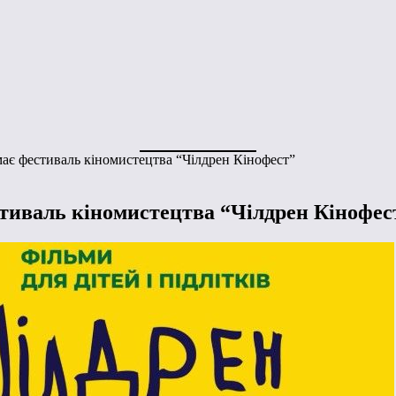
має фестиваль кіномистецтва “Чілдрен Кінофест”
стиваль кіномистецтва “Чілдрен Кінофес