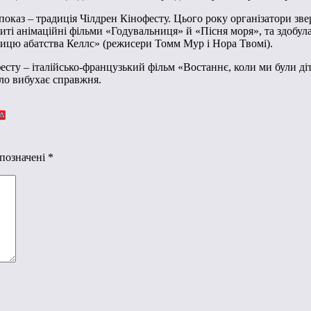
оказ – традиція Чілдрен Кінофесту. Цього року організатори зве
ниті анімаційні фільми «Годувальниця» й «Пісня моря», та здобул
ицю абатства Келлс» (режисери Томм Мур і Нора Твомі).
сту – італійсько-французький фільм «Востаннє, коли ми були ді
оло вибухає справжня.
 позначені
*