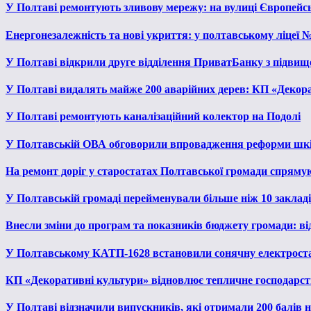
У Полтаві ремонтують зливову мережу: на вулиці Європейс
Енергонезалежність та нові укриття: у полтавському ліцеї 
У Полтаві відкрили друге відділення ПриватБанку з підвищ
У Полтаві видалять майже 200 аварійних дерев: КП «Декора
У Полтаві ремонтують каналізаційний колектор на Подолі
У Полтавській ОВА обговорили впровадження реформи шкі
На ремонт доріг у старостатах Полтавської громади спряму
У Полтавській громаді перейменували більше ніж 10 закладів
Внесли зміни до програм та показників бюджету громади: від
У Полтавському КАТП-1628 встановили сонячну електрост
КП «Декоративні культури» відновлює тепличне господарств
У Полтаві відзначили випускників, які отримали 200 балів