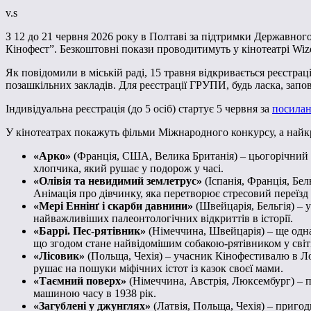
v.s
З 12 до 21 червня 2026 року в Полтаві за підтримки Державного
Кінофест”. Безкоштовні покази проводитимуть у кінотеатрі Wiz
Як повідомили в міській раді, 15 травня відкривається реєстрац
позашкільних закладів. Для реєстрації ГРУПИ, будь ласка, запо
Індивідуальна реєстрація (до 5 осіб) стартує 5 червня за
посила
У кінотеатрах покажуть фільми Міжнародного конкурсу, а найкр
«Арко»
(Франція, США, Велика Британія) – цьогорічний н
хлопчика, який рушає у подорож у часі.
«Олівія та невидимий землетрус»
(Іспанія, Франція, Бе
Анімація про дівчинку, яка перетворює стресовий переїзд
«Мері Еннінґ і скарби давнини»
(Швейцарія, Бельгія) – у
найважливіших палеонтологічних відкриттів в історії.
«Баррі. Пес-рятівник»
(Німеччина, Швейцарія) – ще одна 
що згодом стане найвідомішим собакою-рятівником у світі
«Лісовик»
(Польща, Чехія) – учасник Кінофестивалю в Л
рушає на пошуки міфічних істот із казок своєї мами.
«Таємний поверх»
(Німеччина, Австрія, Люксембург) – 
машиною часу в 1938 рік.
«Загублені у джунглях»
(Латвія, Польща, Чехія) – приго