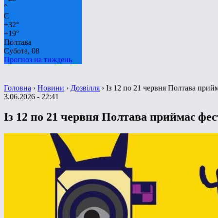
°
C
+
32°
+
19°
Полтава
Субота, 08
Прогноз на тиждень
Головна
›
Новини
›
Дозвілля
›
Із 12 по 21 червня Полтава прий
3.06.2026 - 22:41
Із 12 по 21 червня Полтава приймає фе