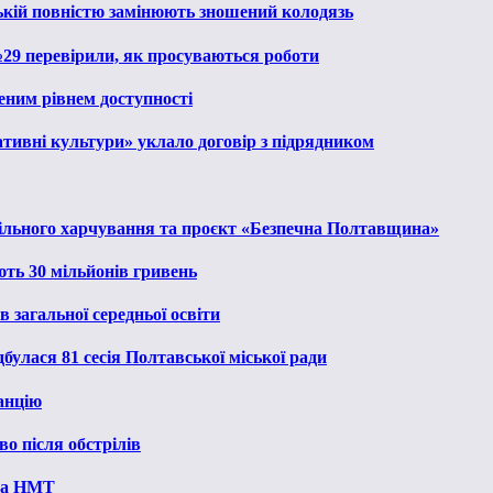
ькій повністю замінюють зношений колодязь
№29 перевірили, як просуваються роботи
еним рівнем доступності
тивні культури» уклало договір з підрядником
льного харчування та проєкт «Безпечна Полтавщина»
ють 30 мільйонів гривень
 загальної середньої освіти
булася 81 сесія Полтавської міської ради
анцію
о після обстрілів
 на НМТ