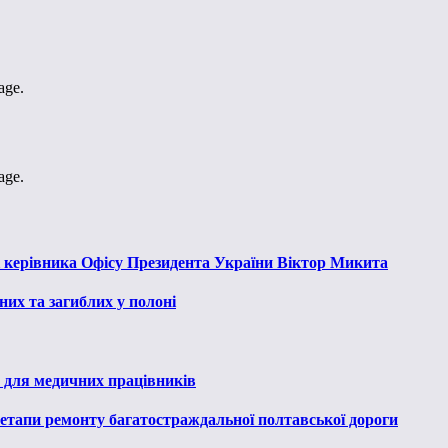
age.
age.
к керівника Офісу Президента України Віктор Микита
их та загиблих у полоні
 для медичних працівників
 етапи ремонту багатостраждальної полтавської дороги