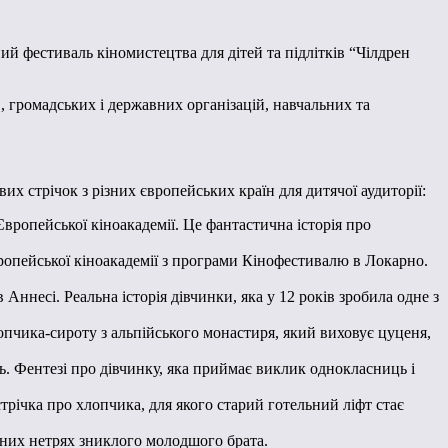
ий фестиваль кіномистецтва для дітей та підлітків “Чілдрен
в, громадських і державних організацій, навчальних та
х стрічок з різних європейських країн для дитячої аудиторії:
ропейської кіноакадемії. Це фантастична історія про
вропейської кіноакадемії з програми Кінофестивалю в Локарно.
Аннесі. Реальна історія дівчинки, яка у 12 років зробила одне з
опчика-сироту з альпійського монастиря, який виховує цуценя,
 Фентезі про дівчинку, яка приймає виклик однокласниць і
ічка про хлопчика, для якого старий готельний ліфт стає
чних нетрях зниклого молодшого брата.