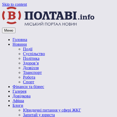
Skip to content
Меню
Vpoltave.info
Полтавський портал новин
Головна
Новини
Події
Суспільство
Політика
Здоров’я
Дозвілля
Транспорт
Робота
Спорт
Фінанси та бізнес
Галерея
Довідкова
Афіша
Блоги
Юридичні питання у сфері ЖКГ
Запитай у юриста