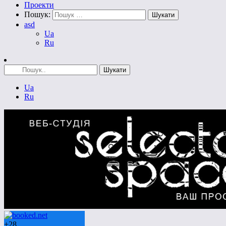
Проекти
Пошук:
asd
Ua
Ru
Ua
Ru
+
28