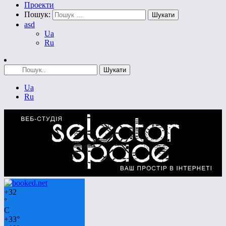
Проекти
Пошук:
asd
Ua
Ru
Ua
Ru
+
32
°
C
+
33°