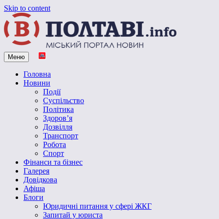
Skip to content
Меню
Vpoltave.info
Полтавський портал новин
Головна
Новини
Події
Суспільство
Політика
Здоров’я
Дозвілля
Транспорт
Робота
Спорт
Фінанси та бізнес
Галерея
Довідкова
Афіша
Блоги
Юридичні питання у сфері ЖКГ
Запитай у юриста