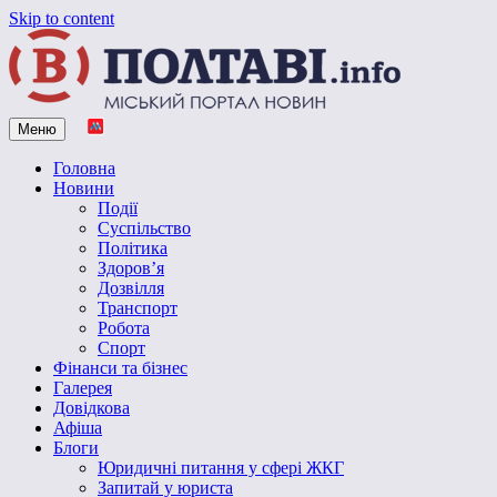
Skip to content
Меню
Vpoltave.info
Полтавський портал новин
Головна
Новини
Події
Суспільство
Політика
Здоров’я
Дозвілля
Транспорт
Робота
Спорт
Фінанси та бізнес
Галерея
Довідкова
Афіша
Блоги
Юридичні питання у сфері ЖКГ
Запитай у юриста