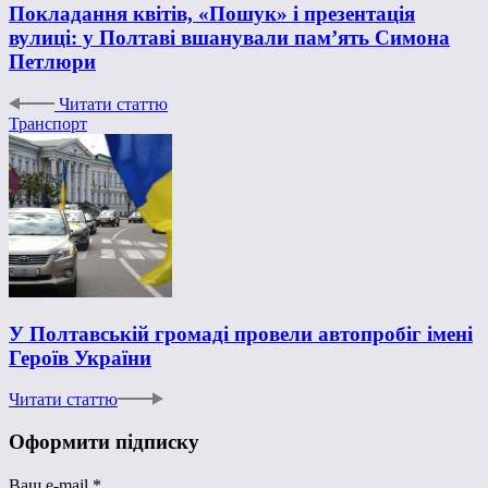
Покладання квітів, «Пошук» і презентація
вулиці: у Полтаві вшанували пам’ять Симона
Петлюри
Читати статтю
Транспорт
У Полтавській громаді провели автопробіг імені
Героїв України
Читати статтю
Оформити підписку
Ваш e-mail
*