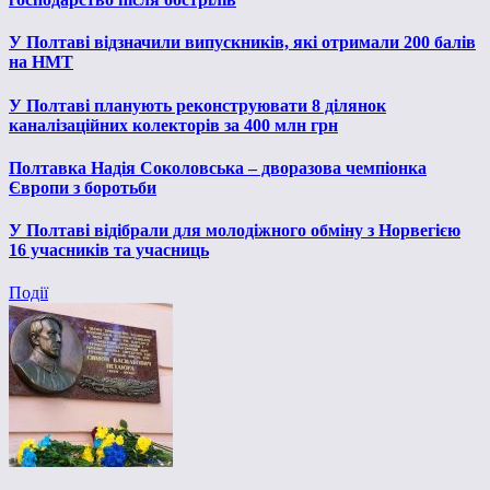
У Полтаві відзначили випускників, які отримали 200 балів
на НМТ
У Полтаві планують реконструювати 8 ділянок
каналізаційних колекторів за 400 млн грн
Полтавка Надія Соколовська – дворазова чемпіонка
Європи з боротьби
У Полтаві відібрали для молодіжного обміну з Норвегією
16 учасників та учасниць
Події