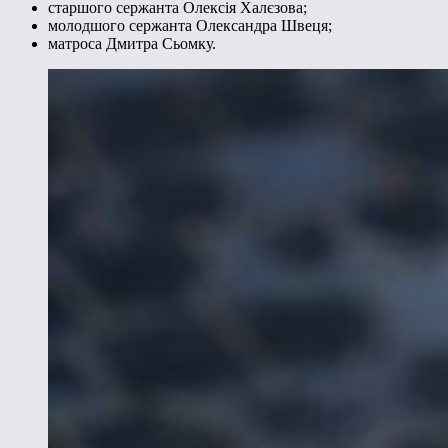
старшого сержанта Олексія Халєзова;
молодшого сержанта Олександра Швеця;
матроса Дмитра Сьомку.