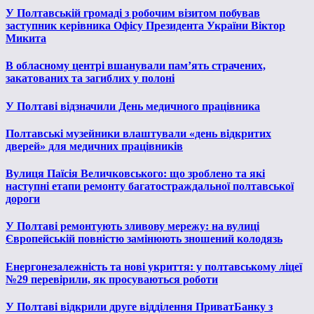
У Полтавській громаді з робочим візитом побував
заступник керівника Офісу Президента України Віктор
Микита
В обласному центрі вшанували пам’ять страчених,
закатованих та загиблих у полоні
У Полтаві відзначили День медичного працівника
Полтавські музейники влаштували «день відкритих
дверей» для медичних працівників
Вулиця Паїсія Величковського: що зроблено та які
наступні етапи ремонту багатостраждальної полтавської
дороги
У Полтаві ремонтують зливову мережу: на вулиці
Європейській повністю замінюють зношений колодязь
Енергонезалежність та нові укриття: у полтавському ліцеї
№29 перевірили, як просуваються роботи
У Полтаві відкрили друге відділення ПриватБанку з