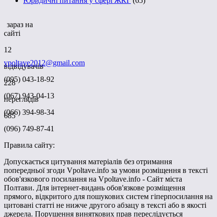
Юридичні питання у сфері ЖКГ
(65)
зараз на
сайті
12
vpoltave2012@gmail.com
відвідувачів
(095) 043-18-92
228
(067) 943-04-13
переглядів
(066) 394-98-34
685
(096) 749-87-41
Правила сайту:
Допускається цитування матеріалів без отримання
попередньої згоди Vpoltave.info за умови розміщення в тексті
обов'язкового посилання на Vpoltave.info - Сайт міста
Полтави. Для інтернет-видань обов'язкове розміщення
прямого, відкритого для пошукових систем гіперпосилання на
цитовані статті не нижче другого абзацу в тексті або в якості
джерела. Порушення виняткових прав переслідується