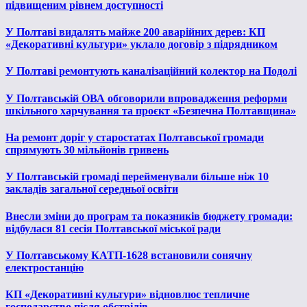
підвищеним рівнем доступності
У Полтаві видалять майже 200 аварійних дерев: КП
«Декоративні культури» уклало договір з підрядником
У Полтаві ремонтують каналізаційний колектор на Подолі
У Полтавській ОВА обговорили впровадження реформи
шкільного харчування та проєкт «Безпечна Полтавщина»
На ремонт доріг у старостатах Полтавської громади
спрямують 30 мільйонів гривень
У Полтавській громаді перейменували більше ніж 10
закладів загальної середньої освіти
Внесли зміни до програм та показників бюджету громади:
відбулася 81 сесія Полтавської міської ради
У Полтавському КАТП-1628 встановили сонячну
електростанцію
КП «Декоративні культури» відновлює тепличне
господарство після обстрілів