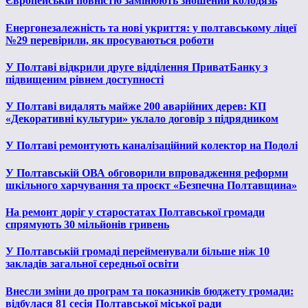
Європейській повністю замінюють зношений колодязь
Енергонезалежність та нові укриття: у полтавському ліцеї
№29 перевірили, як просуваються роботи
У Полтаві відкрили друге відділення ПриватБанку з
підвищеним рівнем доступності
У Полтаві видалять майже 200 аварійних дерев: КП
«Декоративні культури» уклало договір з підрядником
У Полтаві ремонтують каналізаційний колектор на Подолі
У Полтавській ОВА обговорили впровадження реформи
шкільного харчування та проєкт «Безпечна Полтавщина»
На ремонт доріг у старостатах Полтавської громади
спрямують 30 мільйонів гривень
У Полтавській громаді перейменували більше ніж 10
закладів загальної середньої освіти
Внесли зміни до програм та показників бюджету громади:
відбулася 81 сесія Полтавської міської ради