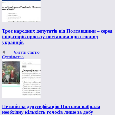
Троє народних депутатів від Полтавщини – серед
ініціаторів проєкту постанови про геноцид
українців
Читати статтю
Суспільство
Петиція за дерусифікацію Полтави набрала
необхідну кількість голосів лише за добу