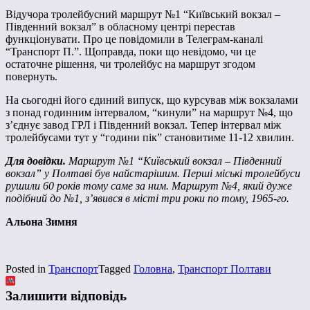
Відучора тролейбусний маршрут №1 “Київський вокзал –
Південний вокзал” в обласному центрі перестав
функціонувати. Про це повідомили в Телеграм-каналі
“Транспорт П.”. Щоправда, поки що невідомо, чи це
остаточне рішення, чи тролейбус на маршрут згодом
повернуть.
На сьогодні його єдиний випуск, що курсував між вокзалами
з понад годинним інтервалом, “кинули” на маршрут №4, що
з’єднує завод ГРЛ і Південний вокзал. Тепер інтервал між
тролейбусами тут у “години пік” становитиме 11-12 хвилин.
Для довідки.
Маршрут №1 “Київський вокзал – Південний
вокзал” у Полтаві був найстарішим. Перші міські тролейбуси
рушили 60 років тому саме за ним. Маршрут №4, який дуже
подібний до №1, з’явився в місті три роки по тому, 1965-го.
Альона Зимня
Posted in
Транспорт
Tagged
Головна
,
Транспорт Полтави
Залишити відповідь