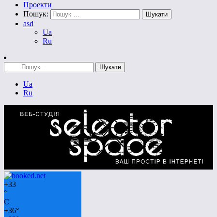
Проекти
Пошук:
asd
Ua
Ru
Ua
Ru
+
33
°
C
+
36°