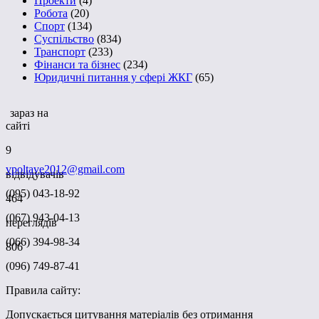
Проекти
(4)
Робота
(20)
Спорт
(134)
Суспільство
(834)
Транспорт
(233)
Фінанси та бізнес
(234)
Юридичні питання у сфері ЖКГ
(65)
зараз на
сайті
9
vpoltave2012@gmail.com
відвідувачів
(095) 043-18-92
464
(067) 943-04-13
переглядів
(066) 394-98-34
806
(096) 749-87-41
Правила сайту:
Допускається цитування матеріалів без отримання