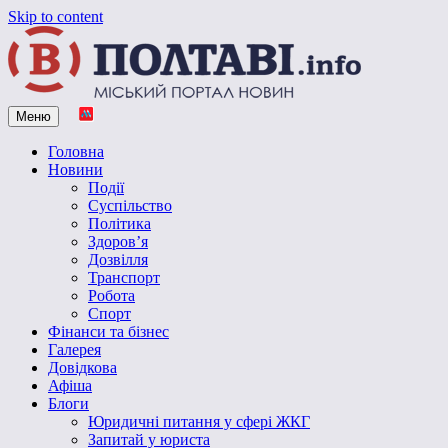
Skip to content
Меню
Vpoltave.info
Полтавський портал новин
Головна
Новини
Події
Суспільство
Політика
Здоров’я
Дозвілля
Транспорт
Робота
Спорт
Фінанси та бізнес
Галерея
Довідкова
Афіша
Блоги
Юридичні питання у сфері ЖКГ
Запитай у юриста