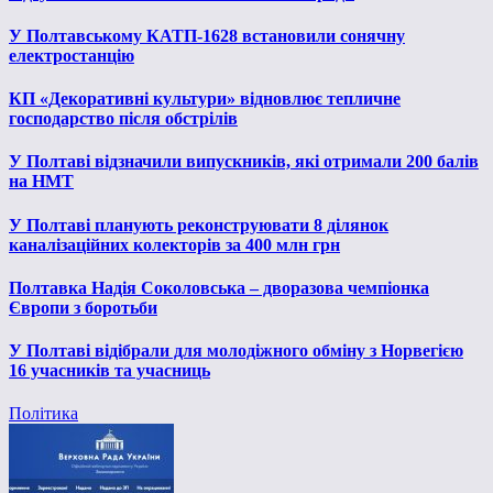
У Полтавському КАТП-1628 встановили сонячну
електростанцію
КП «Декоративні культури» відновлює тепличне
господарство після обстрілів
У Полтаві відзначили випускників, які отримали 200 балів
на НМТ
У Полтаві планують реконструювати 8 ділянок
каналізаційних колекторів за 400 млн грн
Полтавка Надія Соколовська – дворазова чемпіонка
Європи з боротьби
У Полтаві відібрали для молодіжного обміну з Норвегією
16 учасників та учасниць
Політика