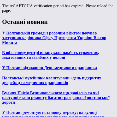
The reCAPTCHA verification period has expired. Please reload the
page.
Останні новини
У Полтавській громаді з робочим візитом побував
заступник керівника Офісу Президента України Віктор
Микита
В обласному центрі вшанували пам’ять страчених,
закатованих та загиблих у полоні
У Полтаві відзначили День медичного працівника
Полтавські музейники влаштували «день відкритих
дверей» для медичних працівників
Вулиця Паїсія Величковського: що зроблено та які
наступні етапи ремонту багатостраждальної полтавської
дороги
У Полтаві ремонтують зливову мережу: на вулиці