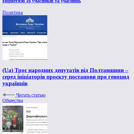
Норвегією 16 учасників та учасниць
Политика
(Ua) Троє народних депутатів від Полтавщини –
серед ініціаторів проєкту постанови про геноцид
українців
Читать статью
Общество