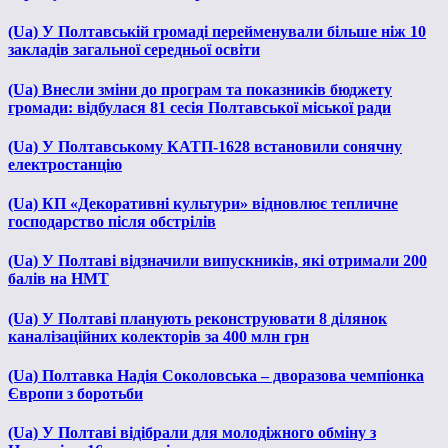
(Ua) У Полтавській громаді перейменували більше ніж 10
закладів загальної середньої освіти
(Ua) Внесли зміни до програм та показників бюджету
громади: відбулася 81 сесія Полтавської міської ради
(Ua) У Полтавському КАТП-1628 встановили сонячну
електростанцію
(Ua) КП «Декоративні культури» відновлює тепличне
господарство після обстрілів
(Ua) У Полтаві відзначили випускників, які отримали 200
балів на НМТ
(Ua) У Полтаві планують реконструювати 8 ділянок
каналізаційних колекторів за 400 млн грн
(Ua) Полтавка Надія Соколовська – дворазова чемпіонка
Європи з боротьби
(Ua) У Полтаві відібрали для молодіжного обміну з