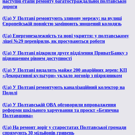
наступні етапи ремонту багатостраждальної полтавської
дороги
(Ua) У Полтаві ремонтують зливову мережу: на вулиці
Європейській повністю замінюють зношений колодязь
(Ua) Енергонезалежність та нові укриття: у полтавському
ліцеї №29 перевірили, як просуваються роботи
(Ua) У Полтаві відкрили друге відділення ПриватБанку з
підвищеним рівнем доступності
(Ua) У Полтаві видалять майже 200 аварійних дерев: КП
«Декоративні культури» уклало договір з підрядником
(Ua) У Полтаві ремонтують каналізаційний колектор на
Подолі
(Ua) У Полтавській ОВА обговорили впровадження
реформи шкільного харчування та проєкт «Безпечна
Полтавщина»
(Ua) На ремонт доріг у старостатах Полтавської громади
спрямують 30 мільйонів гривень