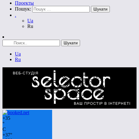
Проекты
Пошук:
.
Ua
Ru
Ua
Ru
+
35
°
C
+
37°