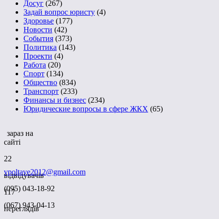
Досуг
(267)
Задай вопрос юристу
(4)
Здоровье
(177)
Новости
(42)
События
(373)
Политика
(143)
Проекти
(4)
Работа
(20)
Спорт
(134)
Общество
(834)
Транспорт
(233)
Финансы и бизнес
(234)
Юридические вопросы в сфере ЖКХ
(65)
зараз на
сайті
22
vpoltave2012@gmail.com
відвідувачів
(095) 043-18-92
117
(067) 943-04-13
переглядів