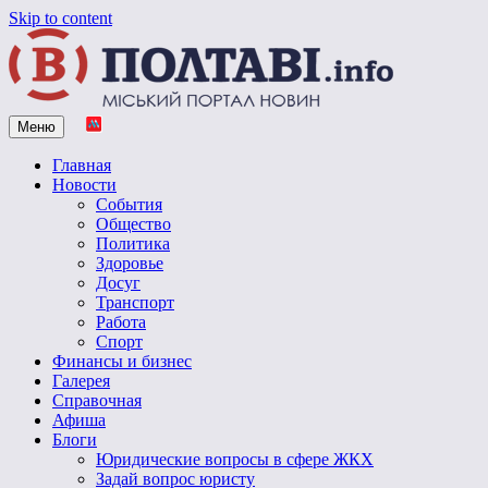
Skip to content
Меню
Vpoltave.info
Полтавский портал новостей
Главная
Новости
События
Общество
Политика
Здоровье
Досуг
Транспорт
Работа
Спорт
Финансы и бизнес
Галерея
Справочная
Афиша
Блоги
Юридические вопросы в сфере ЖКХ
Задай вопрос юристу