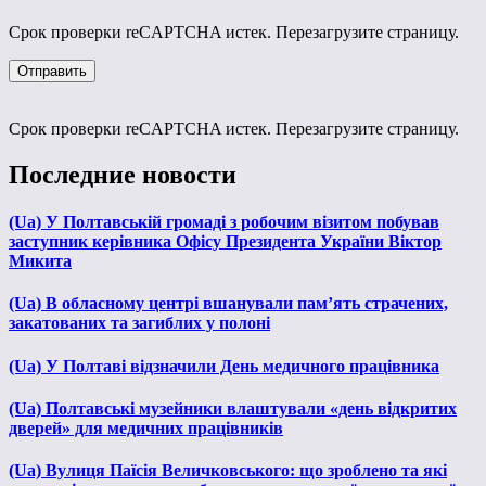
Срок проверки reCAPTCHA истек. Перезагрузите страницу.
Срок проверки reCAPTCHA истек. Перезагрузите страницу.
Последние новости
(Ua) У Полтавській громаді з робочим візитом побував
заступник керівника Офісу Президента України Віктор
Микита
(Ua) В обласному центрі вшанували пам’ять страчених,
закатованих та загиблих у полоні
(Ua) У Полтаві відзначили День медичного працівника
(Ua) Полтавські музейники влаштували «день відкритих
дверей» для медичних працівників
(Ua) Вулиця Паїсія Величковського: що зроблено та які