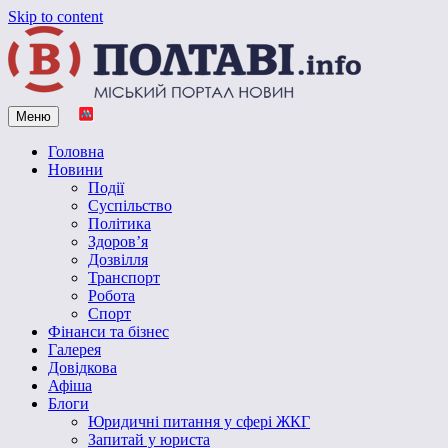
Skip to content
Меню
Vpoltave.info
Полтавський портал новин
Головна
Новини
Події
Суспільство
Політика
Здоров’я
Дозвілля
Транспорт
Робота
Спорт
Фінанси та бізнес
Галерея
Довідкова
Афіша
Блоги
Юридичні питання у сфері ЖКГ
Запитай у юриста