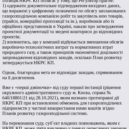
Позиція НКРЄ КП полягає у тому, що Регулятор прагне:
1) одержати документальне підтвердження вихідних даних,
що виражені у цифровому позначенні по обсягу запланованих
газорозподільчою компанією робіт та закупівель нею товарів,
(прайси, комерційні пропозиції та ін.), виробників або їх
офіційних представників в Україні, накази про затвердження
проектної документації та зведені кошториси до відповідних
проектів;
2) впевнитись, що у компанії відбувається зменшення обсягів
виробничо-технологічних витрат та нормативних втрат
природного газу, а також принципів економічної доцільності
запровадження відповідних заходів, оскільки План розвитку
затверджується НКРЄ КП.
Однак, благородна мета не відповідає заходам, спрямованим
на її досягнення.
Вже є «перші дзвіночки» від суду першої інстанції (рішення
окружного адміністративного суду м. Києва, справа №
640/18801/21 від 28.10.2021), яким визнано протиправні дії
НКРЄ КП при встановленні обмежень для газорозподільчих
підприємств у частині використання ними коштів згідно
Планів розвитку газорозподільної системи.
На переконання суду, суб`єкт владних повноважень, яким є
НКРЕ КП, може діяти виключно у рамках окреслених законом