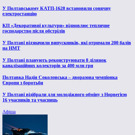
У Полтавському КАТП-1628 встановили сонячну
електростанцію
КП «Декоративні культури» відновлює тепличне
господарство після обстрілів
У Полтаві відзначили випускників, які отримали 200 балів
на НМТ
У Полтаві планують реконструювати 8 ділянок
каналізаційних колекторів за 400 млн грн
Полтавка Надія Соколовська – дворазова чемпіонка
Європи з боротьби
У Полтаві відібрали для молодіжного обміну з Норвегією
16 учасників та учасниць
Афіша