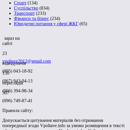
Спорт
(134)
Суспільство
(834)
Транспорт
(233)
Фінанси та бізнес
(234)
Юридичні питання у сфері ЖКГ
(65)
зараз на
сайті
23
vpoltave2012@gmail.com
відвідувачів
(095) 043-18-92
130
(067) 943-04-13
переглядів
(066) 394-98-34
307
(096) 749-87-41
Правила сайту:
Допускається цитування матеріалів без отримання
попередньої згоди Vpoltave.info за умови розміщення в тексті