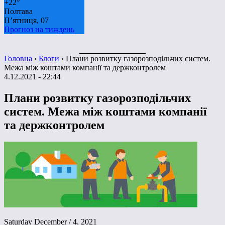
+
22°
Полтава
П’ятниця, 07
Прогноз на тиждень
Головна
›
Блоги
›
Плани розвитку газорозподільчих систем.
Межа між коштами компанії та держконтролем
4.12.2021 - 22:44
Плани розвитку газорозподільчих
систем. Межа між коштами компанії
та держконтролем
Saturday December / 4, 2021