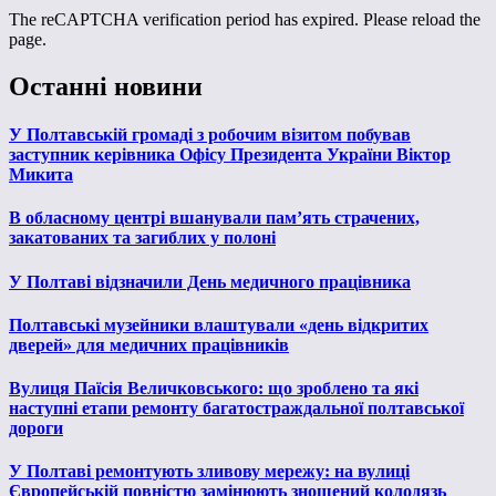
The reCAPTCHA verification period has expired. Please reload the
page.
Останні новини
У Полтавській громаді з робочим візитом побував
заступник керівника Офісу Президента України Віктор
Микита
В обласному центрі вшанували пам’ять страчених,
закатованих та загиблих у полоні
У Полтаві відзначили День медичного працівника
Полтавські музейники влаштували «день відкритих
дверей» для медичних працівників
Вулиця Паїсія Величковського: що зроблено та які
наступні етапи ремонту багатостраждальної полтавської
дороги
У Полтаві ремонтують зливову мережу: на вулиці
Європейській повністю замінюють зношений колодязь