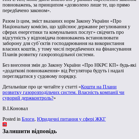
повноважень, за принципом «дозволено лише те, що прямо
передбачено законом».
Разом із цим, зміст вказаних норм Закону України «Про
Національну комісію, що здійснює державне регулювання у
сферах енергетики та комунальних послуг» свідчить про
відсутність у відповідача повноважень встановлювати
заборону для суб`єктів господарювання на використання
власних коштів, у тому числі передбачених на фінансування
Планів розвитку газорозподільної системи.
Без внесення змін до Закону України «Про НКРЄ КП» будь-які
«додаткові повноваження» від Регулятора будуть і надалі
переглядатися у судовому порядку.
Детальніше про це читайте у статті «
Кошти на Плани
розвитку газорозподільчих систем. Власність компанії чи
суворий держконтроль?
»
В.І.Коновал
Posted in
Блоги
,
Юридичні питання у сфері ЖКГ
Залишити відповідь