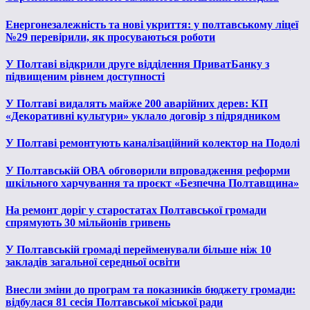
Енергонезалежність та нові укриття: у полтавському ліцеї
№29 перевірили, як просуваються роботи
У Полтаві відкрили друге відділення ПриватБанку з
підвищеним рівнем доступності
У Полтаві видалять майже 200 аварійних дерев: КП
«Декоративні культури» уклало договір з підрядником
У Полтаві ремонтують каналізаційний колектор на Подолі
У Полтавській ОВА обговорили впровадження реформи
шкільного харчування та проєкт «Безпечна Полтавщина»
На ремонт доріг у старостатах Полтавської громади
спрямують 30 мільйонів гривень
У Полтавській громаді перейменували більше ніж 10
закладів загальної середньої освіти
Внесли зміни до програм та показників бюджету громади:
відбулася 81 сесія Полтавської міської ради