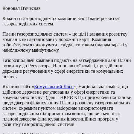
Коновал В'ячеслав
Кожна із газорозподільчих компаній має Плани розвитку
газорозподільчих систем.
Плани газорозподільчих систем – це цілі і завдання розвитку
компанії, які деталізовані у дорожній карті. Компанія
зобов’язується виконувати і слідувати таким планам зараз і у
найближчому майбутньому.
Газорозподільчі компанії подають на затвердження дані Плани
розвитку до Регулятора, Національної комісії, що здійснює
державне регулювання у сфері енергетики та комунальних
послуг.
Як пише сайт «
Комунальний Лоєр
», Національна комісія, що
здійснює державне регулювання у сфері енергетики та
комунальних послуг (далі – НКРЄ КП), приймаючи постанови
щодо джерел фінансування Планів розвитку газорозподільних
систем, окремим пунктом забороняє використовувати
газорозподільним підприємствам кошти, що визначені як
планові джерела фінансування інвестиційних програм у
розвитку газорозподільної системи.