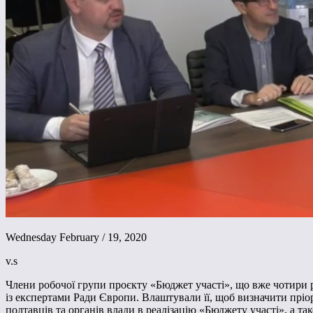
Wednesday February / 19, 2020
v.s
Члени робочої групи проєкту «Бюджет участі», що вже чотири ро
із експертами Ради Європи. Влаштували її, щоб визначити прі
полтавців та органів влади в реалізацію «Бюджету участі», а 