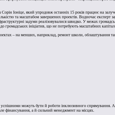
Сорін Іоніце, який упродовж останніх 15 років працює на залуче
ькістю та масштабом завершених проектів. Водночас експерт зау
фраструктурні задуми реалізовувалися швидко. У межах громадс
до громадських ініціатив, що не потребують масштабних капітал
ектах – на менших, наприклад, ремонт школи, облаштування таки
о успішними можуть бути й роботи інклюзивного спрямування. А 
мале фінансування, а й сильний менеджмент на місцях.