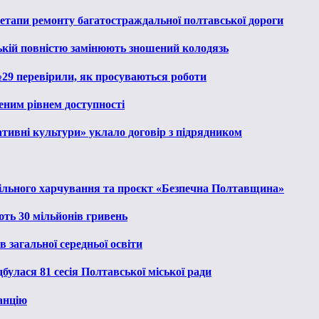
 етапи ремонту багатостраждальної полтавської дороги
ькій повністю замінюють зношений колодязь
№29 перевірили, як просуваються роботи
еним рівнем доступності
тивні культури» уклало договір з підрядником
льного харчування та проєкт «Безпечна Полтавщина»
ють 30 мільйонів гривень
 загальної середньої освіти
булася 81 сесія Полтавської міської ради
анцію