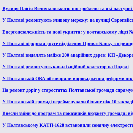
Вулиця Паїсія Величковського: що зроблено та які наступні
У Полтаві ремонтують зливову мережу: на вулиці Європейс
Енергонезалежність та нові укриття: у полтавському ліцеї 
У Полтаві відкрили друге відділення ПриватБанку з підвищ
У Полтаві видалять майже 200 аварійних дерев: КП «Декора
У Полтаві ремонтують каналізаційний колектор на Подолі
У Полтавській ОВА обговорили впровадження реформи шкі
На ремонт доріг у старостатах Полтавської громади спряму
У Полтавській громаді перейменували більше ніж 10 закладів
Внесли зміни до програм та показників бюджету громади: від
У Полтавському КАТП-1628 встановили сонячну електрост