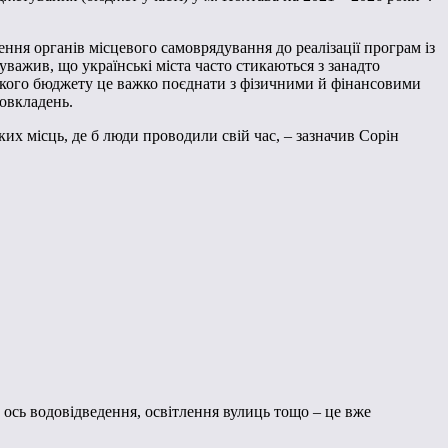
ння органів місцевого самоврядування до реалізації програм із
важив, що українські міста часто стикаються з занадто
ького бюджету це важко поєднати з фізичними й фінансовими
овкладень.
х місць, де б люди проводили свій час, – зазначив Сорін
ось водовідведення, освітлення вулиць тощо – це вже