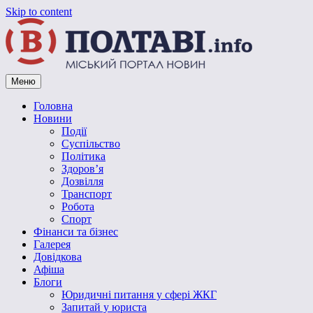
Skip to content
Меню
Vpoltave.info
Полтавський портал новин
Головна
Новини
Події
Суспільство
Політика
Здоров’я
Дозвілля
Транспорт
Робота
Спорт
Фінанси та бізнес
Галерея
Довідкова
Афіша
Блоги
Юридичні питання у сфері ЖКГ
Запитай у юриста