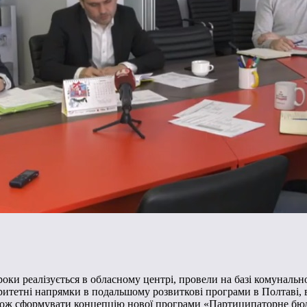
ки реалізується в обласному центрі, провели на базі комунальної
оритетні напрямки в подальшому розвиткові програми в Полтаві,
також сформувати концепцію нової програми «Партиципаторне бюд