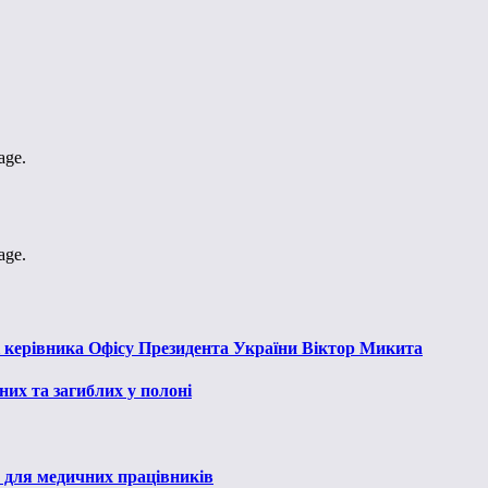
age.
age.
к керівника Офісу Президента України Віктор Микита
их та загиблих у полоні
 для медичних працівників