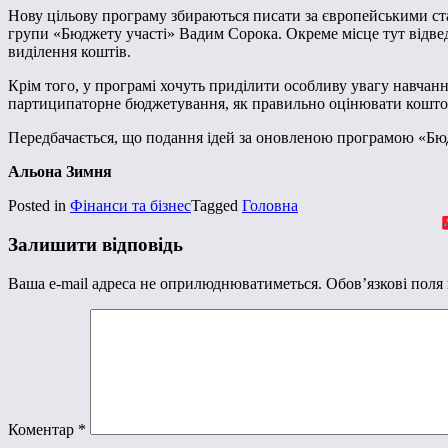
Нову цільову програму збираються писати за європейськими стан
групи «Бюджету участі» Вадим Сорока. Окреме місце тут відведут
виділення коштів.
Крім того, у програмі хочуть приділити особливу увагу навчан
партиципаторне бюджетування, як правильно оцінювати коштор
Передбачається, що подання ідей за оновленою програмою «Бюдже
Альона Зимня
Posted in
Фінанси та бізнес
Tagged
Головна
Залишити відповідь
Ваша e-mail адреса не оприлюднюватиметься.
Обов’язкові поля
Коментар
*