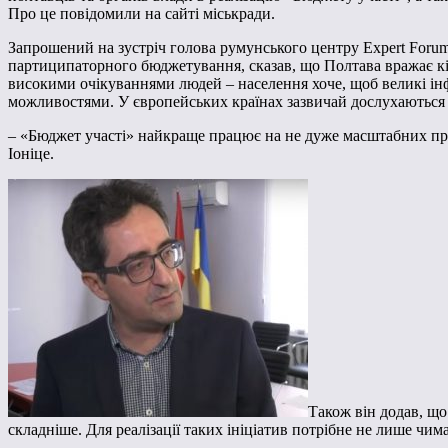
Про це повідомили на сайті міськради.
Запрошений на зустріч голова румунського центру Expert Forum 
партиципаторного бюджетування, сказав, що Полтава вражає кіл
високими очікуваннями людей – населення хоче, щоб великі ін
можливостями. У європейських країнах зазвичай дослухаються 
– «Бюджет участі» найкраще працює на не дуже масштабних про
Іоніце.
Також він додав, щ
складніше. Для реалізації таких ініціатив потрібне не лише чи