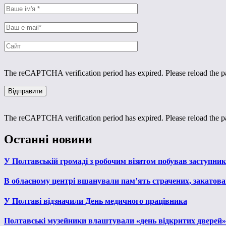
The reCAPTCHA verification period has expired. Please reload the p
The reCAPTCHA verification period has expired. Please reload the p
Останні новини
У Полтавській громаді з робочим візитом побував заступни
В обласному центрі вшанували пам’ять страчених, закатован
У Полтаві відзначили День медичного працівника
Полтавські музейники влаштували «день відкритих дверей»