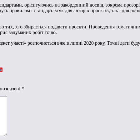
дартами, орієнтуючись на закордонний досвід, зокрема прозоріст
ь правилам і стандартам як для авторів проєктів, так і для робо
ню тих, хто збирається подавати проєкти. Проведення тематични
ис задуманих робіт тощо.
т участі» розпочнеться вже в липні 2020 року. Точні дати будут
 позначені
*