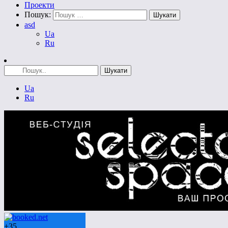
Проекти
Пошук:
asd
Ua
Ru
Ua
Ru
+
35