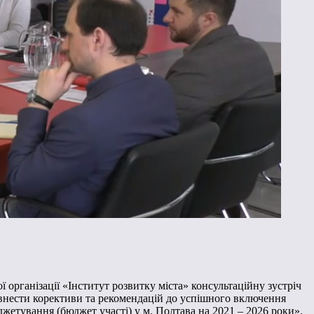
 організації «Інститут розвитку міста» консультаційну зустріч
 внести корективи та рекомендацій до успішного включення
жетування (бюджет участі) у м. Полтава на 2021 – 2026 роки».