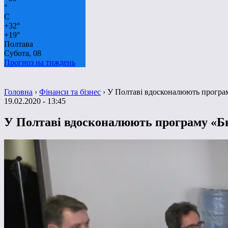
°
C
+
32°
+
19°
Полтава
Субота, 08
Прогноз на тиждень
Головна
›
Фінанси та бізнес
›
У Полтаві вдосконалюють програ
19.02.2020 - 13:45
У Полтаві вдосконалюють програму «Б