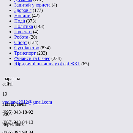
Запитай у юриста
(4)
Здоров'я
(177)
Новини
(42)
Події
(373)
Політика
(143)
Проекти
(4)
Робота
(20)
Спорт
(134)
Суспільство
(834)
Транспорт
(233)
Фінанси та бізнес
(234)
Юридичні питання у сфері ЖКГ
(65)
зараз на
сайті
19
vpoltave2012@gmail.com
відвідувачів
(095) 043-18-92
536
(067) 943-04-13
переглядів
(066) 394-98-34