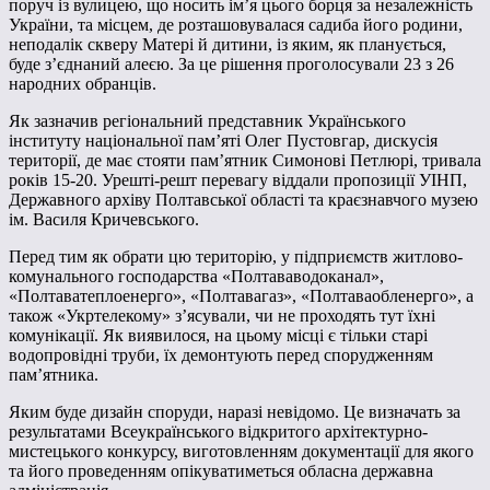
поруч із вулицею, що носить ім’я цього борця за незалежність
України, та місцем, де розташовувалася садиба його родини,
неподалік скверу Матері й дитини, із яким, як планується,
буде з’єднаний алеєю. За це рішення проголосували 23 з 26
народних обранців.
Як зазначив регіональний представник Українського
інституту національної пам’яті Олег Пустовгар, дискусія
території, де має стояти пам’ятник Симонові Петлюрі, тривала
років 15-20. Урешті-решт перевагу віддали пропозиції УІНП,
Державного архіву Полтавської області та краєзнавчого музею
ім. Василя Кричевського.
Перед тим як обрати цю територію, у підприємств житлово-
комунального господарства «Полтававодоканал»,
«Полтаватеплоенерго», «Полтавагаз», «Полтаваобленерго», а
також «Укртелекому» з’ясували, чи не проходять тут їхні
комунікації. Як виявилося, на цьому місці є тільки старі
водопровідні труби, їх демонтують перед спорудженням
пам’ятника.
Яким буде дизайн споруди, наразі невідомо. Це визначать за
результатами Всеукраїнського відкритого архітектурно-
мистецького конкурсу, виготовленням документації для якого
та його проведенням опікуватиметься обласна державна