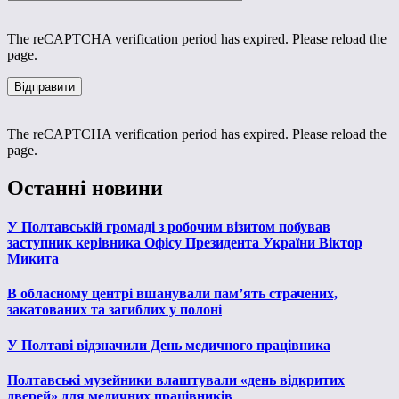
The reCAPTCHA verification period has expired. Please reload the
page.
The reCAPTCHA verification period has expired. Please reload the
page.
Останні новини
У Полтавській громаді з робочим візитом побував
заступник керівника Офісу Президента України Віктор
Микита
В обласному центрі вшанували пам’ять страчених,
закатованих та загиблих у полоні
У Полтаві відзначили День медичного працівника
Полтавські музейники влаштували «день відкритих
дверей» для медичних працівників