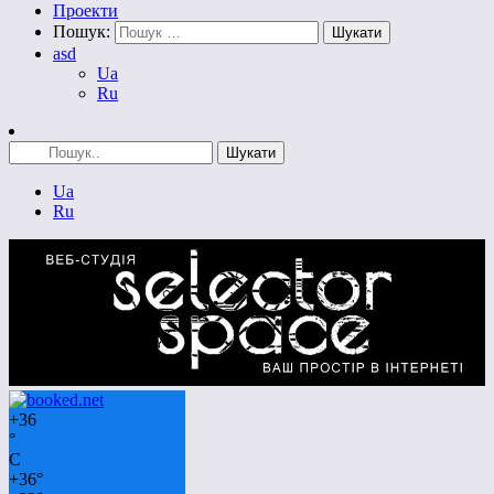
Проекти
Пошук:
asd
Ua
Ru
Ua
Ru
+
36
°
C
+
36°