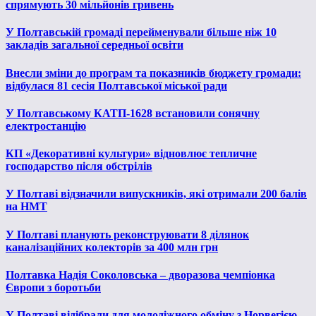
спрямують 30 мільйонів гривень
У Полтавській громаді перейменували більше ніж 10
закладів загальної середньої освіти
Внесли зміни до програм та показників бюджету громади:
відбулася 81 сесія Полтавської міської ради
У Полтавському КАТП-1628 встановили сонячну
електростанцію
КП «Декоративні культури» відновлює тепличне
господарство після обстрілів
У Полтаві відзначили випускників, які отримали 200 балів
на НМТ
У Полтаві планують реконструювати 8 ділянок
каналізаційних колекторів за 400 млн грн
Полтавка Надія Соколовська – дворазова чемпіонка
Європи з боротьби
У Полтаві відібрали для молодіжного обміну з Норвегією