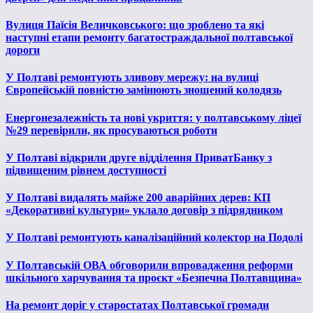
Вулиця Паїсія Величковського: що зроблено та які
наступні етапи ремонту багатостраждальної полтавської
дороги
У Полтаві ремонтують зливову мережу: на вулиці
Європейській повністю замінюють зношений колодязь
Енергонезалежність та нові укриття: у полтавському ліцеї
№29 перевірили, як просуваються роботи
У Полтаві відкрили друге відділення ПриватБанку з
підвищеним рівнем доступності
У Полтаві видалять майже 200 аварійних дерев: КП
«Декоративні культури» уклало договір з підрядником
У Полтаві ремонтують каналізаційний колектор на Подолі
У Полтавській ОВА обговорили впровадження реформи
шкільного харчування та проєкт «Безпечна Полтавщина»
На ремонт доріг у старостатах Полтавської громади