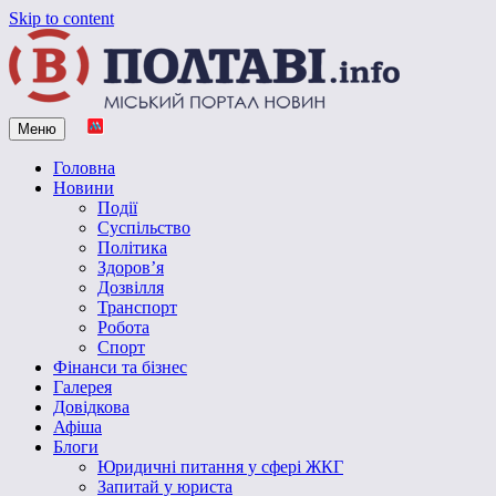
Skip to content
Меню
Vpoltave.info
Полтавський портал новин
Головна
Новини
Події
Суспільство
Політика
Здоров’я
Дозвілля
Транспорт
Робота
Спорт
Фінанси та бізнес
Галерея
Довідкова
Афіша
Блоги
Юридичні питання у сфері ЖКГ
Запитай у юриста