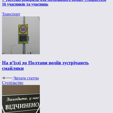
16 учасників та учасниць
Транспорт
На в’їзді до Полтави водіїв зустрічають
смайлики
Читати статтю
Суспільство