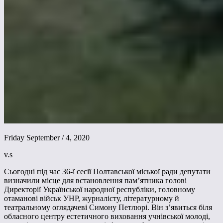
Friday September / 4, 2020
v.s
Сьогодні під час 36-ї сесії Полтавської міської ради депутати
визначили місце для встановлення пам’ятника голові
Директорії Української народної республіки, головному
отаманові військ УНР, журналісту, літературному й
театральному оглядачеві Симону Петлюрі. Він з’явиться біля
обласного центру естетичного виховання учнівської молоді,