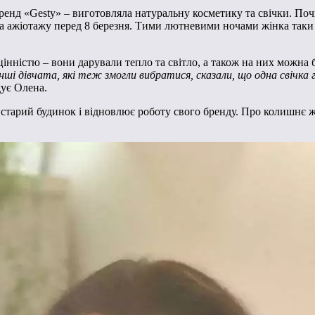
нд «Gesty» – виготовляла натуральну косметику та свічки. Почин
а ажіотажу перед 8 березня. Тими лютневими ночами жінка таки не
інністю – вони дарували тепло та світло, а також на них можна 
і дівчата, які теж змогли вибратися, сказали, що одна свічка го
дує Олена.
 старий будинок і відновлює роботу свого бренду. Про колишнє жи