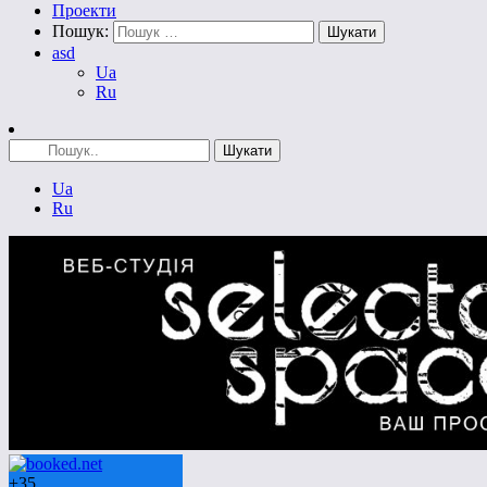
Проекти
Пошук:
asd
Ua
Ru
Ua
Ru
+
35