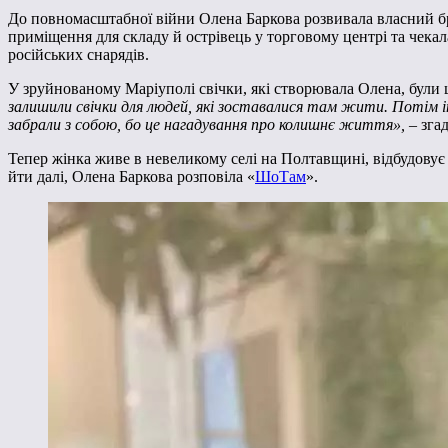
До повномасштабної війни Олена Баркова розвивала власний бре
приміщення для складу й острівець у торговому центрі та чекал
російських снарядів.
У зруйнованому Маріуполі свічки, які створювала Олена, були ц
залишили свічки для людей, які зоставалися там жити. Потім інш
забрали з собою, бо це нагадування про колишнє життя»,
– зга
Тепер жінка живе в невеликому селі на Полтавщині, відбудовує
йти далі, Олена Баркова розповіла «
ШоТам
».