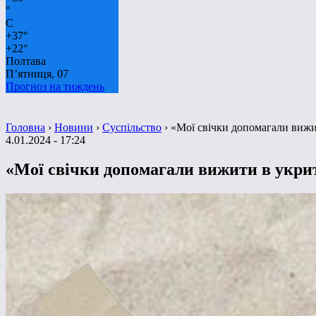
°
C
+
37°
+
22°
Полтава
П’ятниця, 07
Прогноз на тиждень
Головна
›
Новини
›
Суспільство
›
«Мої свічки допомагали вижит
4.01.2024 - 17:24
«Мої свічки допомагали вижити в укрит