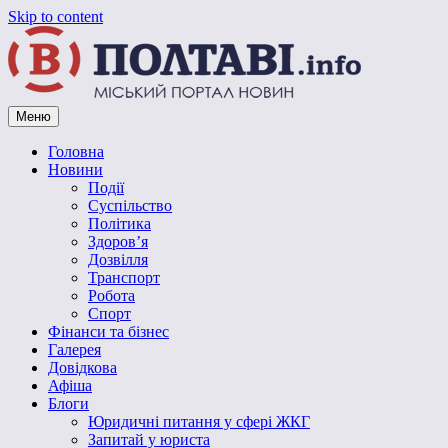
Skip to content
Меню
Vpoltave.info
Полтавський портал новин
Головна
Новини
Події
Суспільство
Політика
Здоров’я
Дозвілля
Транспорт
Робота
Спорт
Фінанси та бізнес
Галерея
Довідкова
Афіша
Блоги
Юридичні питання у сфері ЖКГ
Запитай у юриста