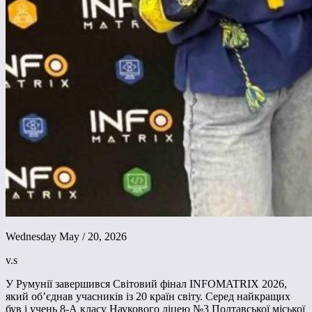
Wednesday May / 20, 2026
v.s
У Румунії завершився Світовий фінал INFOMATRIX 2026,
який об’єднав учасників із 20 країн світу. Серед найкращих
був і учень 8-А класу Наукового ліцею №3 Полтавської міської