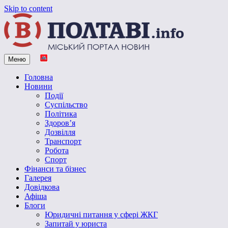
Skip to content
Меню
Vpoltave.info
Полтавський портал новин
Головна
Новини
Події
Суспільство
Політика
Здоров’я
Дозвілля
Транспорт
Робота
Спорт
Фінанси та бізнес
Галерея
Довідкова
Афіша
Блоги
Юридичні питання у сфері ЖКГ
Запитай у юриста