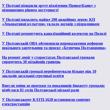
У Полтаві відкрили друге відділення ПриватБанку з
підвищеним рівнем доступності
У Полтаві видалять майже 200 аварійних дерев: КП
«Декоративні культури» уклало договір з підрядником
У Полтаві ремонтують каналізаційний колектор на Подолі
У Полтавській ОВА обговорили впровадження реформи
шкільного харчування та проєкт «Безпечна Полтавщина»
На ремонт доріг у старостатах Полтавської громади
спрямують 30 мільйонів гривень
У Полтавській громаді перейменували більше ніж 10
закладів загальної середньої освіти
Внесли зміни до програм та показників бюджету громади:
відбулася 81 сесія Полтавської міської ради
У Полтавському КАТП-1628 встановили сонячну
електростанцію