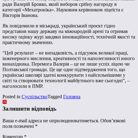
ради Валерій Бровко, який виборов срібну нагороду в
категорії «Мехатроніка». Науковим керівником ліцеїста є
Вікторія Іванова.
Як повідомили в міськраді, український проєкт гідно
представив нашу державу на міжнародній арені та отримав
високу оцінку журі завдяки інноваційності, технічній якості та
практичному значенню.
“Цей результат – не випадковість, а підсумок великої праці,
інженерного мислення, креативності та наполегливості юного
винахідника. Перемога Валерія – це не лише успіх ліцею чи
Полтавської громади. Це ще одне підтвердження того, що
українські школярі здатні конкурувати з найсильнішими у
світі та створювати технології майбутнього вже сьогодні”, –
наголосили в ПМР.
Posted in
Суспільство
Tagged
Головна
Залишити відповідь
Ваша e-mail адреса не оприлюднюватиметься.
Обов’язкові
поля позначені
*
Коментар
*