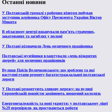
Останні новини
У Полтавській громаді з робочим візитом побував
заступник керівника Офісу Президента України Віктор
Микита
В обласному центрі вшанували пам’ять страчених,
закатованих та загиблих у полоні
У Полтаві відзначили День медичного працівника
Полтавські музейники влаштували «день відкритих
дверей» для медичних працівників
Вулиця Паїсія Величковського: що зроблено та які
наступні етапи ремонту багатостраждальної полтавської
дороги
У Полтаві ремонтують зливову мережу: на вулиці
Європейській повністю замінюють зношений колодязь
Енергонезалежність та нові укриття: у полтавському ліцеї
№29 перевірили, як просуваються роботи