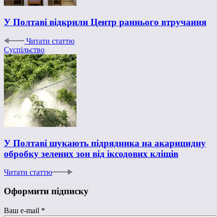
У Полтаві відкрили Центр раннього втручання
Читати статтю
Суспільство
У Полтаві шукають підрядника на акарицидну
обробку зелених зон від іксодових кліщів
Читати статтю
Оформити підписку
Ваш e-mail
*