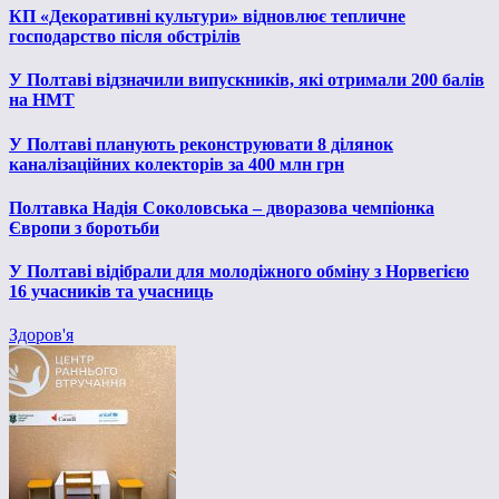
КП «Декоративні культури» відновлює тепличне
господарство після обстрілів
У Полтаві відзначили випускників, які отримали 200 балів
на НМТ
У Полтаві планують реконструювати 8 ділянок
каналізаційних колекторів за 400 млн грн
Полтавка Надія Соколовська – дворазова чемпіонка
Європи з боротьби
У Полтаві відібрали для молодіжного обміну з Норвегією
16 учасників та учасниць
Здоров'я