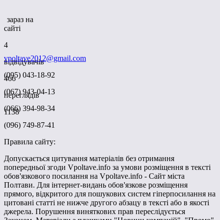
зараз на
сайті
4
vpoltave2012@gmail.com
відвідувачів
(095) 043-18-92
466
(067) 943-04-13
переглядів
(066) 394-98-34
1138
(096) 749-87-41
Правила сайту:
Допускається цитування матеріалів без отримання
попередньої згоди Vpoltave.info за умови розміщення в тексті
обов'язкового посилання на Vpoltave.info - Сайт міста
Полтави. Для інтернет-видань обов'язкове розміщення
прямого, відкритого для пошукових систем гіперпосилання на
цитовані статті не нижче другого абзацу в тексті або в якості
джерела. Порушення виняткових прав переслідується