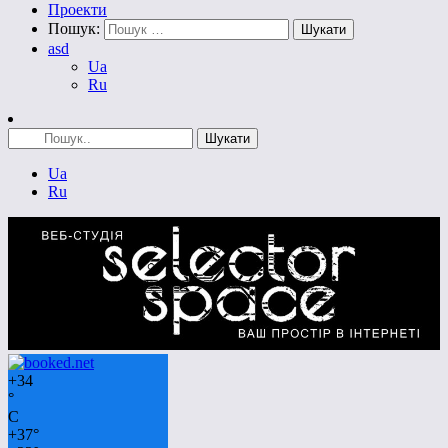
Проекти
Пошук:
asd
Ua
Ru
Ua
Ru
+
34
°
C
+
37°