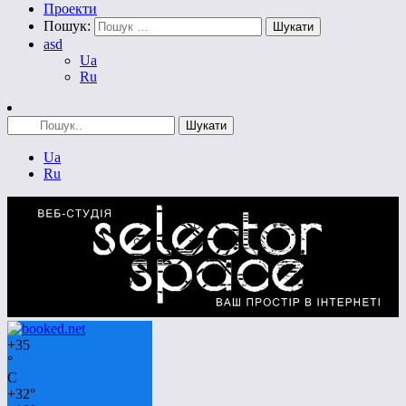
Проекти
Пошук:
asd
Ua
Ru
Ua
Ru
+
35
°
C
+
32°