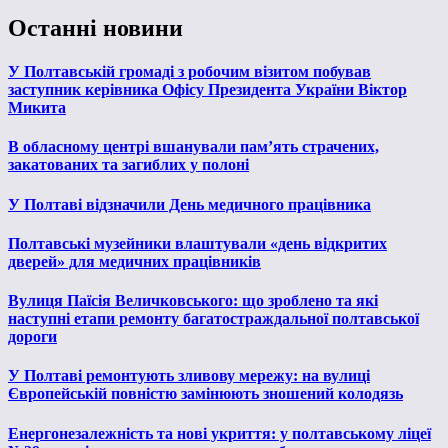
Останні новини
У Полтавській громаді з робочим візитом побував
заступник керівника Офісу Президента України Віктор
Микита
В обласному центрі вшанували пам’ять страчених,
закатованих та загиблих у полоні
У Полтаві відзначили День медичного працівника
Полтавські музейники влаштували «день відкритих
дверей» для медичних працівників
Вулиця Паїсія Величковського: що зроблено та які
наступні етапи ремонту багатостраждальної полтавської
дороги
У Полтаві ремонтують зливову мережу: на вулиці
Європейській повністю замінюють зношений колодязь
Енергонезалежність та нові укриття: у полтавському ліцеї