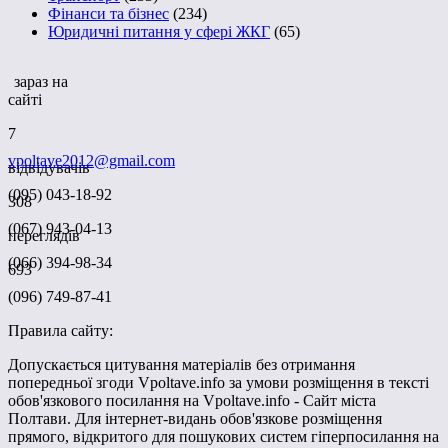
Фінанси та бізнес
(234)
Юридичні питання у сфері ЖКГ
(65)
зараз на
сайті
7
vpoltave2012@gmail.com
відвідувачів
(095) 043-18-92
308
(067) 943-04-13
переглядів
(066) 394-98-34
693
(096) 749-87-41
Правила сайту:
Допускається цитування матеріалів без отримання
попередньої згоди Vpoltave.info за умови розміщення в тексті
обов'язкового посилання на Vpoltave.info - Сайт міста
Полтави. Для інтернет-видань обов'язкове розміщення
прямого, відкритого для пошукових систем гіперпосилання на