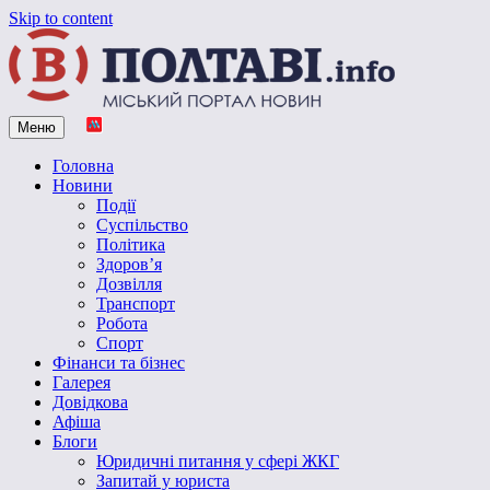
Skip to content
Меню
Vpoltave.info
Полтавський портал новин
Головна
Новини
Події
Суспільство
Політика
Здоров’я
Дозвілля
Транспорт
Робота
Спорт
Фінанси та бізнес
Галерея
Довідкова
Афіша
Блоги
Юридичні питання у сфері ЖКГ
Запитай у юриста