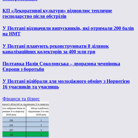
КП «Декоративні культури» відновлює тепличне
господарство після обстрілів
У Полтаві відзначили випускників, які отримали 200 балів
на НМТ
У Полтаві планують реконструювати 8 ділянок
каналізаційних колекторів за 400 млн грн
Полтавка Надія Соколовська – дворазова чемпіонка
Європи з боротьби
У Полтаві відібрали для молодіжного обміну з Норвегією
16 учасників та учасниць
Фінанси та бізнес