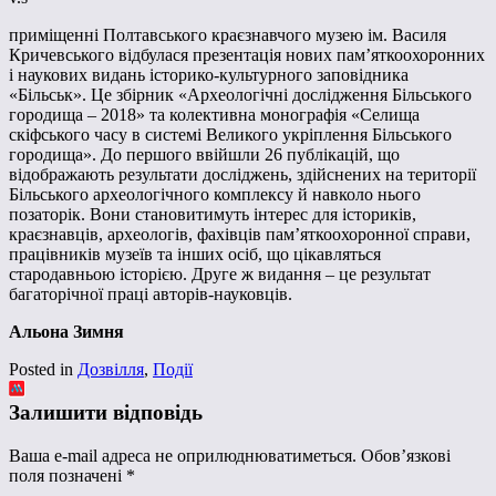
приміщенні Полтавського краєзнавчого музею ім. Василя
Кричевського відбулася презентація нових пам’яткоохоронних
і наукових видань історико-культурного заповідника
«Більськ». Це збірник «Археологічні дослідження Більського
городища – 2018» та колективна монографія «Селища
скіфського часу в системі Великого укріплення Більського
городища». До першого ввійшли 26 публікацій, що
відображають результати досліджень, здійснених на території
Більського археологічного комплексу й навколо нього
позаторік. Вони становитимуть інтерес для істориків,
краєзнавців, археологів, фахівців пам’яткоохоронної справи,
працівників музеїв та інших осіб, що цікавляться
стародавньою історією. Друге ж видання – це результат
багаторічної праці авторів-науковців.
Альона Зимня
Posted in
Дозвілля
,
Події
Залишити відповідь
Ваша e-mail адреса не оприлюднюватиметься.
Обов’язкові
поля позначені
*