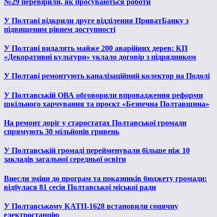
№29 перевірили, як просуваються роботи
У Полтаві відкрили друге відділення ПриватБанку з
підвищеним рівнем доступності
У Полтаві видалять майже 200 аварійних дерев: КП
«Декоративні культури» уклало договір з підрядником
У Полтаві ремонтують каналізаційний колектор на Подолі
У Полтавській ОВА обговорили впровадження реформи
шкільного харчування та проєкт «Безпечна Полтавщина»
На ремонт доріг у старостатах Полтавської громади
спрямують 30 мільйонів гривень
У Полтавській громаді перейменували більше ніж 10
закладів загальної середньої освіти
Внесли зміни до програм та показників бюджету громади:
відбулася 81 сесія Полтавської міської ради
У Полтавському КАТП-1628 встановили сонячну
електростанцію